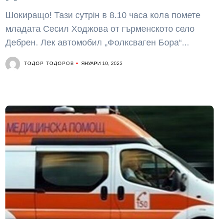
Шокиращо! Тази сутрiн в 8.10 часа кола помете
младата Сесил Ходжова от гърменското село
Дебрен. Лек автомoбил „Фолксваген Бора“...
ТОДОР ТОДОРОВ
ЯНУАРИ 10, 2023