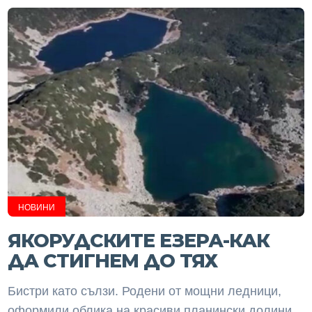
НОВИНИ
ЯКОРУДСКИТЕ ЕЗЕРА-КАК
ДА СТИГНЕМ ДО ТЯХ
Бистри като сълзи. Родени от мощни ледници,
оформили облика на красиви планински долини.