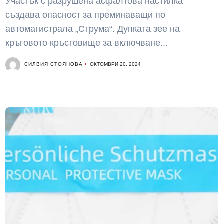
Участък с разрушена асфалтова настилка
създава опасност за преминаващи по
автомагистрала „Струма“. Дупката зее на
кръговото кръстовище за включване...
СИЛВИЯ СТОЯНОВА
ОКТОМВРИ 20, 2024