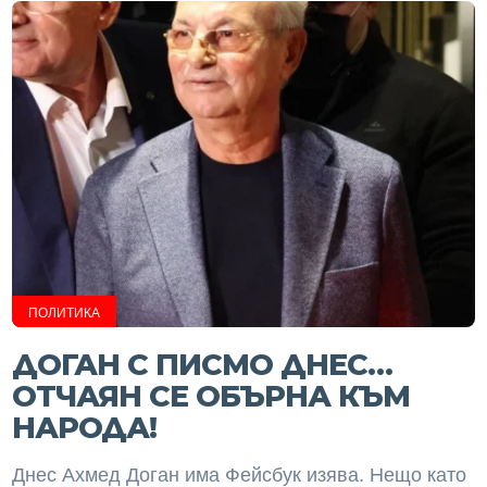
ПОЛИТИКА
ДОГАН С ПИСМО ДНЕС…
ОТЧАЯН СЕ ОБЪРНА КЪМ
НАРОДА!
Днес Ахмед Доган има Фейсбук изява. Нещо като