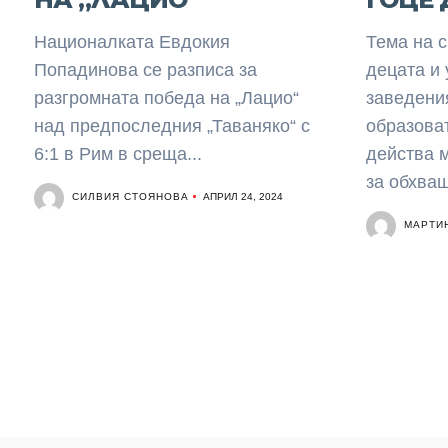
Националката Евдокия
Тема на с
Попадинова се разписа за
децата и 
разгромната победа на „Лацио“
заведени
над предпоследния „Таваняко“ с
образова
6:1 в Рим в среща...
действа 
за обхващ
СИЛВИЯ СТОЯНОВА
АПРИЛ 24, 2024
МАРТИ