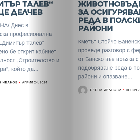
Разследване
ИТЪР ТАЛЕВ“
ЖИВОТНОВЪД
ОЦЕ ДЕЛЧЕВ
ЗА ОСИГУРЯВА
Спорт
РЕДА В ПОЛСК
А/ Днес в
РАЙОНИ
Скандали
ска професионална
Кметът Стойчо Баненск
 „Димитър Талев“
Култура
проведе разговор с ф
но бе открит кабинет
от Банско във връзка с
лност „Строителство и
Светско
подобряване реда в по
а“, който да...
райони и опазване...
Крими
Н ИВАНОВ
АПРИЛ 24, 2024
ЕЛЕНА ИВАНОВА
АПРИЛ 2
Малки
обяви
Таблоид