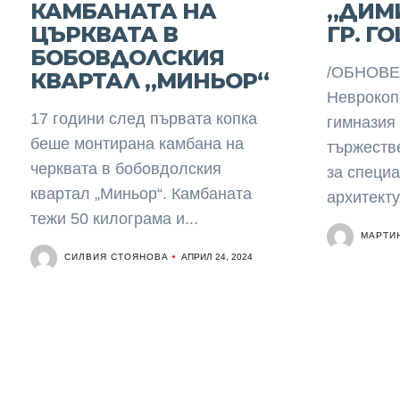
КАМБАНАТА НА
„ДИМ
ЦЪРКВАТА В
ГР. Г
БОБОВДОЛСКИЯ
/ОБНОВЕН
КВАРТАЛ „МИНЬОР“
Неврокоп
17 години след първата копка
гимназия
беше монтирана камбана на
тържестве
черквата в бобовдолския
за специа
квартал „Миньор“. Камбаната
архитектур
тежи 50 килограма и...
МАРТИ
СИЛВИЯ СТОЯНОВА
АПРИЛ 24, 2024