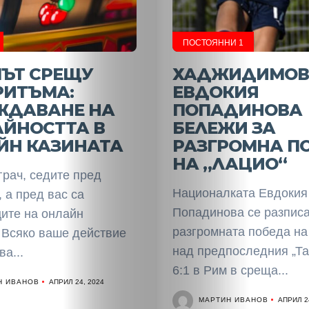
ПОСТОЯННИ 1
ЧЪТ СРЕЩУ
ХАДЖИДИМОВ
РИТЪМА:
ЕВДОКИЯ
ЖДАВАНЕ НА
ПОПАДИНОВА
АЙНОСТТА В
БЕЛЕЖИ ЗА
ЙН КАЗИНАТА
РАЗГРОМНА П
НА „ЛАЦИО“
грач, седите пред
Националката Евдокия
 а пред вас са
Попадинова се разписа
ците на онлайн
разгромната победа на
 Всяко ваше действие
над предпоследния „Та
ва...
6:1 в Рим в среща...
Н ИВАНОВ
АПРИЛ 24, 2024
МАРТИН ИВАНОВ
АПРИЛ 2