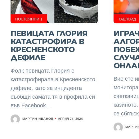
ПОСТОЯННИ 1
ТАБЛОИД
ПЕВИЦАТА ГЛОРИЯ
ИГРА
КАТАСТРОФИРА В
АЛГО
КРЕСНЕНСКОТО
ПОБЕ
ДЕФИЛЕ
СЛУЧ
ОНЛА
Фолк певицата Глория е
Вие сте и
катастрофирала в Кресненското
монитора,
дефиле, като за инцидента
светкави
съобщи самата тя в профила си
казиното.
във Facebook....
се сблъск
МАРТИН ИВАНОВ
АПРИЛ 24, 2024
МАРТИ