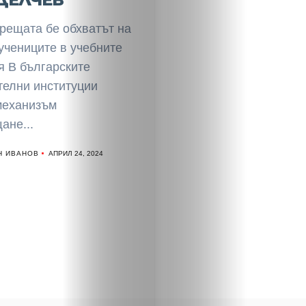
рещата бе обхватът на
учениците в учебните
я В българските
телни институции
механизъм
ане...
Н ИВАНОВ
АПРИЛ 24, 2024