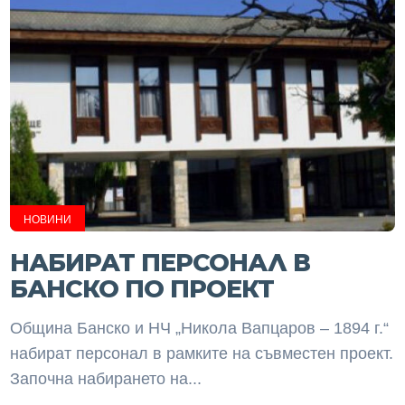
НОВИНИ
НАБИРАТ ПЕРСОНАЛ В
БАНСКО ПО ПРОЕКТ
Община Банско и НЧ „Никола Вапцаров – 1894 г.“
набират персонал в рамките на съвместен проект.
Започна набирането на...