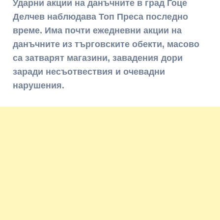
Ударни акции на данъчните в град Гоце
Делчев наблюдава Топ Преса последно
време. Има почти ежедневни акции на
данъчните из търговските обекти, масово
са затварят магазини, завадения дори
заради несъотвествия и очевадни
нарушения.