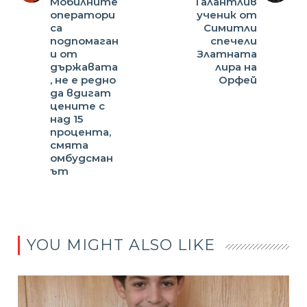
Мобилните
Талантлив
оператори
ученик от
са
Симитли
подпомаган
спечели
и от
Златната
държавата
лира на
, не е редно
Орфей
да вдигат
цените с
над 15
процента,
смята
омбудсман
ът
YOU MIGHT ALSO LIKE