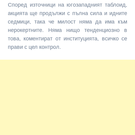
Според източници на югозападният таблоид,
акцията ще продължи с пълна сила и идните
седмици, така че милост няма да има към
нерокертните. Няма нищо тенденциозно в
това, коментират от институцията, всичко се
прави с цел контрол.