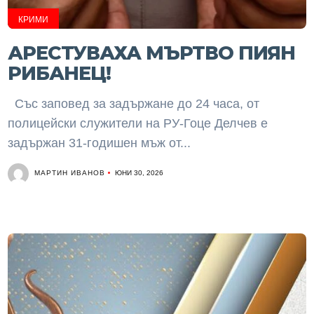
КРИМИ
АРЕСТУВАХА МЪРТВО ПИЯН
РИБАНЕЦ!
Със заповед за задържане до 24 часа, от
полицейски служители на РУ-Гоце Делчев е
задържан 31-годишен мъж от...
МАРТИН ИВАНОВ
ЮНИ 30, 2026