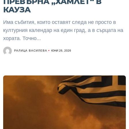
ПРЕВЪРНА „ХАМЛЕТ“ В
КАУЗА
Има събития, които оставят следа не просто в
културния календар на един град, а в сърцата на
хората. Точно...
РАЛИЦА ВАСИЛЕВА
ЮНИ 26, 2026