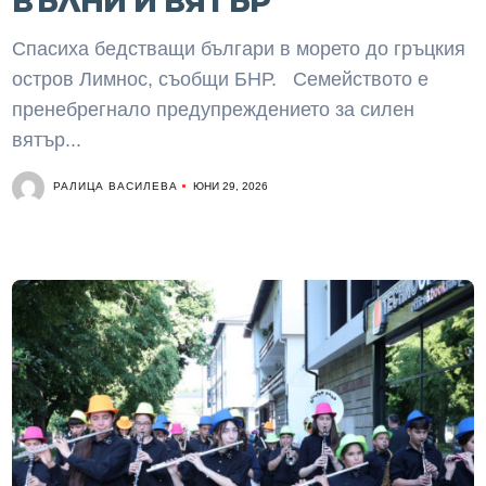
ВЪЛНИ И ВЯТЪР
Спасиха бедстващи българи в морето до гръцкия
остров Лимнос, съобщи БНР. Семейството е
пренебрегнало предупреждението за силен
вятър...
РАЛИЦА ВАСИЛЕВА
ЮНИ 29, 2026