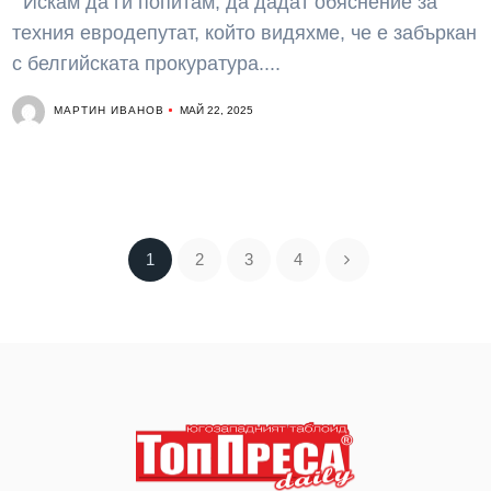
Искам да ги попитам, да дадат обяснение за
техния евродепутат, който видяхме, че е забъркан
с белгийската прокуратура....
МАРТИН ИВАНОВ
МАЙ 22, 2025
1
2
3
4