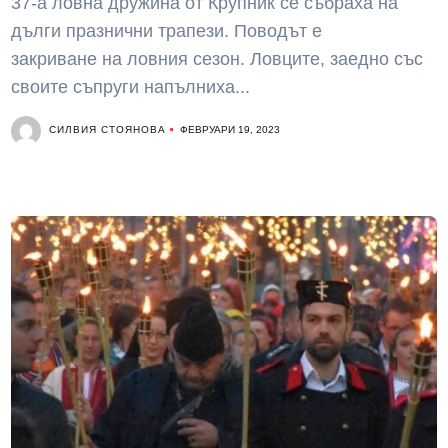
37-а ловна дружина от Крупник се събраха на
дълги празнични трапези. Поводът е
закриване на ловния сезон. Ловците, заедно със
своите съпруги напълниха...
СИЛВИЯ СТОЯНОВА
ФЕВРУАРИ 19, 2023