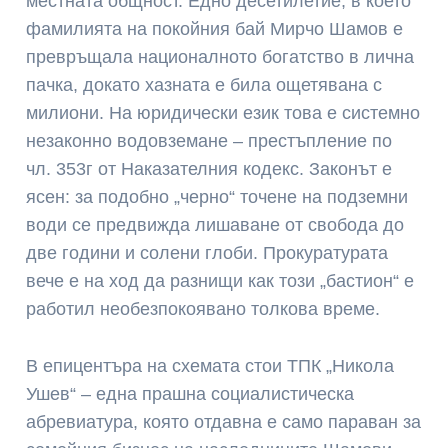
местната общност. Едно десетилетие, в което
фамилията на покойния бай Мирчо Шамов е
превръщала националното богатство в лична
пачка, докато хазната е била ощетявана с
милиони. На юридически език това е системно
незаконно водовземане – престъпление по
чл. 353г от Наказателния кодекс. Законът е
ясен: за подобно „черно“ точене на подземни
води се предвижда лишаване от свобода до
две години и солени глоби. Прокуратурата
вече е на ход да разнищи как този „бастион“ е
работил необезпокоявано толкова време.
В епицентъра на схемата стои ТПК „Никола
Ушев“ – една прашна социалистическа
абревиатура, която отдавна е само параван за