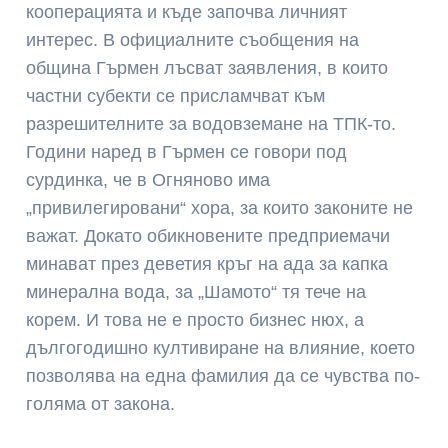
кооперацията и къде започва личният
интерес. В официалните съобщения на
община Гърмен лъсват заявления, в които
частни субекти се присламчват към
разрешителните за водовземане на ТПК-то.
Години наред в Гърмен се говори под
сурдинка, че в Огняново има
„привилегировани“ хора, за които законите не
важат. Докато обикновените предприемачи
минават през деветия кръг на ада за капка
минерална вода, за „Шамото“ тя тече на
корем. И това не е просто бизнес нюх, а
дългогодишно култивиране на влияние, което
позволява на една фамилия да се чувства по-
голяма от закона.