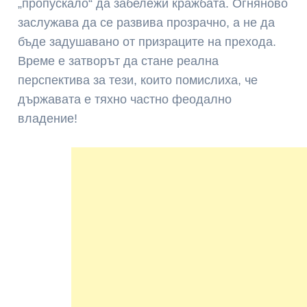
„пропускало“ да забележи кражбата. Огняново
заслужава да се развива прозрачно, а не да
бъде задушавано от призраците на прехода.
Време е затворът да стане реална
перспектива за тези, които помислиха, че
държавата е тяхно частно феодално
владение!