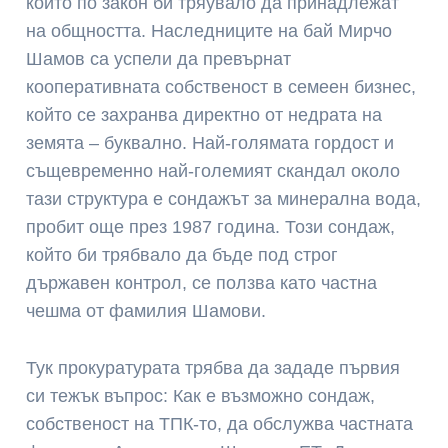
които по закон би тряувало да принадлежат
на общността. Наследниците на бай Мирчо
Шамов са успели да превърнат
кооперативната собственост в семеен бизнес,
който се захранва директно от недрата на
земята – буквално. Най-голямата гордост и
същевременно най-големият скандал около
тази структура е сондажът за минерална вода,
пробит още през 1987 година. Този сондаж,
който би трябвало да бъде под строг
държавен контрол, се ползва като частна
чешма от фамилия Шамови.
Тук прокуратурата трябва да зададе първия
си тежък въпрос: Как е възможно сондаж,
собственост на ТПК-то, да обслужва частната