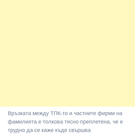
Връзката между ТПК-то и частните фирми на
фамилията е толкова тясно преплетена, че е
трудно да се каже къде свършва