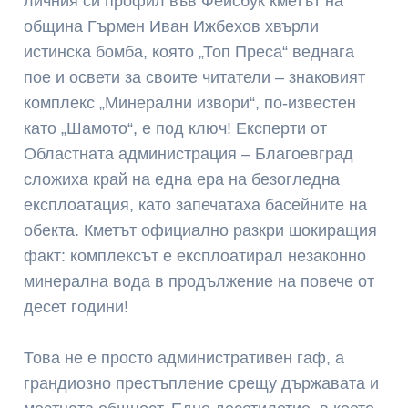
личния си профил във Фейсбук кметът на
община Гърмен Иван Ижбехов хвърли
истинска бомба, която „Топ Преса“ веднага
пое и освети за своите читатели – знаковият
комплекс „Минерални извори“, по-известен
като „Шамото“, е под ключ! Експерти от
Областната администрация – Благоевград
сложиха край на една ера на безогледна
експлоатация, като запечатаха басейните на
обекта. Кметът официално разкри шокиращия
факт: комплексът е експлоатирал незаконно
минерална вода в продължение на повече от
десет години!
Това не е просто административен гаф, а
грандиозно престъпление срещу държавата и