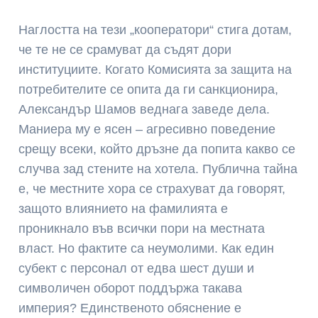
Наглостта на тези „кооператори“ стига дотам,
че те не се срамуват да съдят дори
институциите. Когато Комисията за защита на
потребителите се опита да ги санкционира,
Александър Шамов веднага заведе дела.
Маниера му е ясен – агресивно поведение
срещу всеки, който дръзне да попита какво се
случва зад стените на хотела. Публична тайна
е, че местните хора се страхуват да говорят,
защото влиянието на фамилията е
проникнало във всички пори на местната
власт. Но фактите са неумолими. Как един
субект с персонал от едва шест души и
символичен оборот поддържа такава
империя? Единственото обяснение е