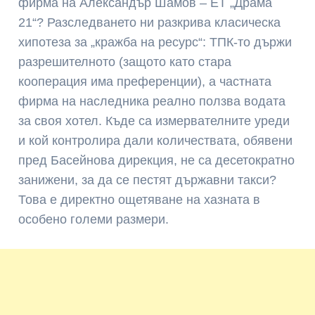
фирма на Александър Шамов – ЕТ „Драма
21“? Разследването ни разкрива класическа
хипотеза за „кражба на ресурс“: ТПК-то държи
разрешителното (защото като стара
кооперация има преференции), а частната
фирма на наследника реално ползва водата
за своя хотел. Къде са измервателните уреди
и кой контролира дали количествата, обявени
пред Басейнова дирекция, не са десетократно
занижени, за да се пестят държавни такси?
Това е директно ощетяване на хазната в
особено големи размери.