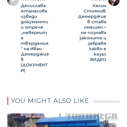
Десислава
Калин
Атанасова
Стоянов:
извади
Демерджие
документи
в става
и отрече
смешен –
„невернит
не познава
е
законите и
твърдения
забравя
“ на Иван
какво е
Демерджие
казал
в
ВИДЕО
(ДОКУМЕНТ
И)
YOU MIGHT ALSO LIKE