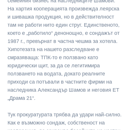
семейния бизнес на наследниците Шамови.
На хартия кооперацията произвежда леярска
и шивашка продукция, но в действителност
там не работи нито един струг. Единственото,
което е „работило“ денонощно, е сондажът от
1987 г., превърнат в частна чешма за хотела.
Хипотезата на нашето разследване е
смразяваща: ТПК-то е ползвано като
юридически щит, за да се легитимира
ползването на водата, докато реалните
приходи са потъвали в частните фирми на
наследника Александър Шамов и неговия ЕТ
„Драма 21“.
Тук прокуратурата трябва да удари най-силно.
Как е възможно сондаж, собственост на