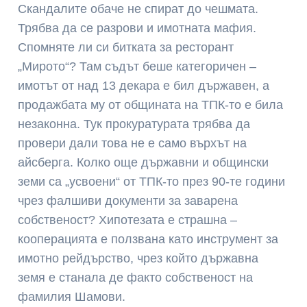
Скандалите обаче не спират до чешмата.
Трябва да се разрови и имотната мафия.
Спомняте ли си битката за ресторант
„Мирото“? Там съдът беше категоричен –
имотът от над 13 декара е бил държавен, а
продажбата му от общината на ТПК-то е била
незаконна. Тук прокуратурата трябва да
провери дали това не е само върхът на
айсберга. Колко още държавни и общински
земи са „усвоени“ от ТПК-то през 90-те години
чрез фалшиви документи за заварена
собственост? Хипотезата е страшна –
кооперацията е ползвана като инструмент за
имотно рейдърство, чрез който държавна
земя е станала де факто собственост на
фамилия Шамови.