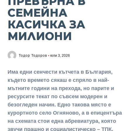
ПРЕВЪРНА В
СЕМЕЙНА
КАСИЧКА ЗА
МИЛИОНИ
Тодор Тодоров
юли 3, 2026
Има едни сенчести кътчета в България,
където времето сякаш е спряло в най-
мътните години на прехода, но парите и
ресурсите текат по съвсем модерен и
безогледен начин. Едно такова място е
курортното село Огняново, а в епицентъра
на схемата стои една абревиатура, която
звучи прашно и социалистическо – ТПК.