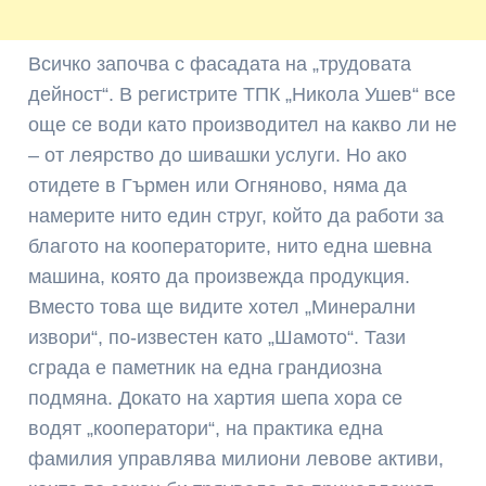
Всичко започва с фасадата на „трудовата
дейност“. В регистрите ТПК „Никола Ушев“ все
още се води като производител на какво ли не
– от леярство до шивашки услуги. Но ако
отидете в Гърмен или Огняново, няма да
намерите нито един струг, който да работи за
благото на кооператорите, нито една шевна
машина, която да произвежда продукция.
Вместо това ще видите хотел „Минерални
извори“, по-известен като „Шамото“. Тази
сграда е паметник на една грандиозна
подмяна. Докато на хартия шепа хора се
водят „кооператори“, на практика една
фамилия управлява милиони левове активи,