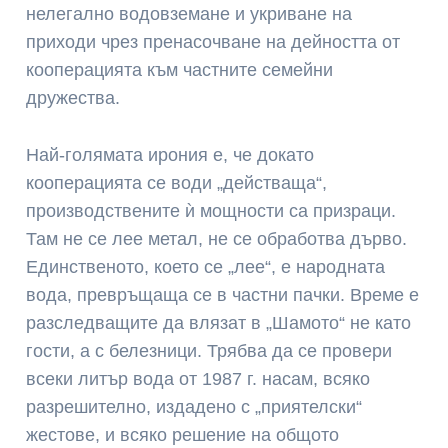
нелегално водовземане и укриване на
приходи чрез пренасочване на дейността от
кооперацията към частните семейни
дружества.
Най-голямата ирония е, че докато
кооперацията се води „действаща“,
производствените ѝ мощности са призраци.
Там не се лее метал, не се обработва дърво.
Единственото, което се „лее“, е народната
вода, превръщаща се в частни пачки. Време е
разследващите да влязат в „Шамото“ не като
гости, а с белезници. Трябва да се провери
всеки литър вода от 1987 г. насам, всяко
разрешително, издадено с „приятелски“
жестове, и всяко решение на общото