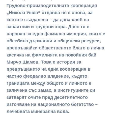
Трудово-производителната кооперация
„Никола Ушев“ отдавна не е онова, за
което е създадена – да дава хляб на
занаятчии и трудови хора. Днес тя е
параван за една фамилна империя, която е
обсебила държавни и общински ресурси,
превръщайки общественото благо в лична
касичка на фамилията на покойния бай
Мирчо Шамов. Това е история за
превръщането на една кооперация в
частно феодално владение, където
границата между общото и личното е
заличена със замах, а институциите си
затварят очите пред десетилетното
източване на националното богатство –
лечебната минерална вода.