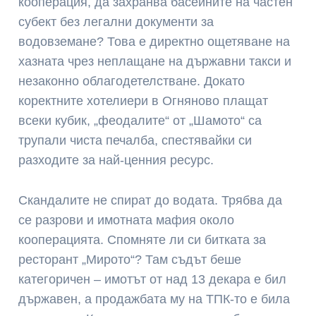
кооперация, да захранва басейните на частен
субект без легални документи за
водовземане? Това е директно ощетяване на
хазната чрез неплащане на държавни такси и
незаконно облагодетелстване. Докато
коректните хотелиери в Огняново плащат
всеки кубик, „феодалите“ от „Шамото“ са
трупали чиста печалба, спестявайки си
разходите за най-ценния ресурс.
Скандалите не спират до водата. Трябва да
се разрови и имотната мафия около
кооперацията. Спомняте ли си битката за
ресторант „Мирото“? Там съдът беше
категоричен – имотът от над 13 декара е бил
държавен, а продажбата му на ТПК-то е била