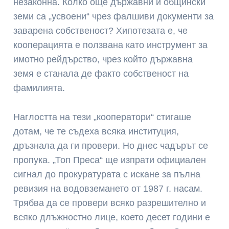
незаконна. Колко още държавни и общински
земи са „усвоени“ чрез фалшиви документи за
заварена собственост? Хипотезата е, че
кооперацията е ползвана като инструмент за
имотно рейдърство, чрез който държавна
земя е станала де факто собственост на
фамилията.
Наглостта на тези „кооператори“ стигаше
дотам, че те съдеха всяка институция,
дръзнала да ги провери. Но днес чадърът се
пропука. „Топ Преса“ ще изпрати официален
сигнал до прокуратурата с искане за пълна
ревизия на водовземането от 1987 г. насам.
Трябва да се провери всяко разрешително и
всяко длъжностно лице, което десет години е