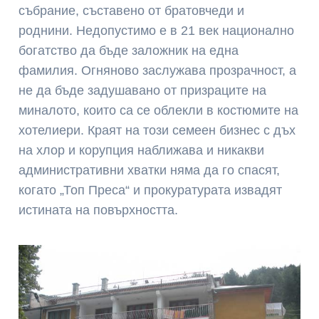
събрание, съставено от братовчеди и
роднини. Недопустимо е в 21 век национално
богатство да бъде заложник на една
фамилия. Огняново заслужава прозрачност, а
не да бъде задушавано от призраците на
миналото, които са се облекли в костюмите на
хотелиери. Краят на този семеен бизнес с дъх
на хлор и корупция наближава и никакви
административни хватки няма да го спасят,
когато „Топ Преса“ и прокуратурата извадят
истината на повърхността.