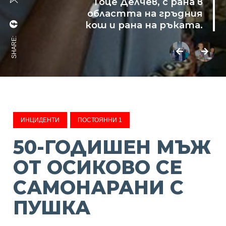
Гоце Делчев, с рана в
областта на гръдния
кош и рана на ръката.
SHARE:
ИНЦИДЕНТИ
ПОСТОЯННИ 1
50-ГОДИШЕН МЪЖ
ОТ ОСИКОВО СЕ
САМОНАРАНИ С
ПУШКА