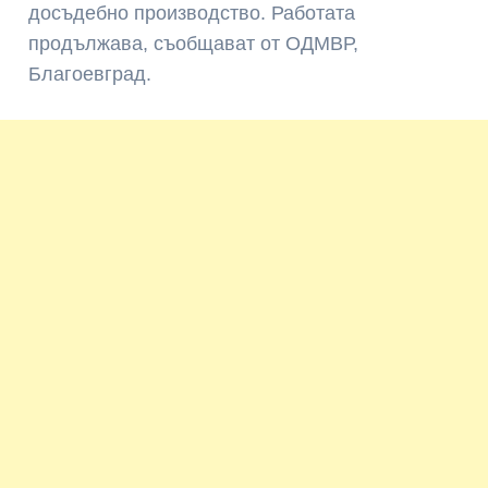
досъдебно производство. Работата
продължава, съобщават от ОДМВР,
Благоевград.