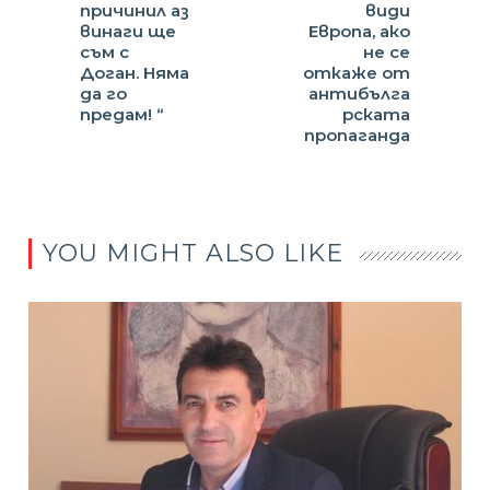
причинил аз
види
винаги ще
Европа, ако
съм с
не се
Доган. Няма
откаже от
да го
антибълга
предам! “
рската
пропаганда
YOU MIGHT ALSO LIKE