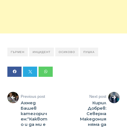
ГЪРМЕН
ИНЦИДЕНТ
ОСИКОВО
ПУШКА
Previous post
Next post
Ахмед
Кирил
Башев
Добрев:
категорич
Северна
ен:“Каквот
Македония
о и да ми е
няма да