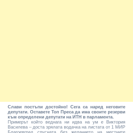
Слави постъпи достойно! Сега са наред неговите
депутати. Оставете Топ Преса да има своите резерви
към определени депутати на ИТН в парламента.
Примерът който веднага ни идва на ум е Виктория
Василева – доста зрялата водачка на листата от 1 МИР
Благоевград спусната без желанието на местните