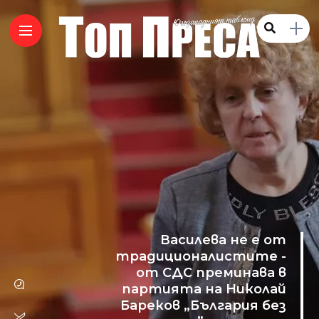
Василева не е от
традиционалистите -
от СДС преминава в
партията на Николай
Бареков „България без