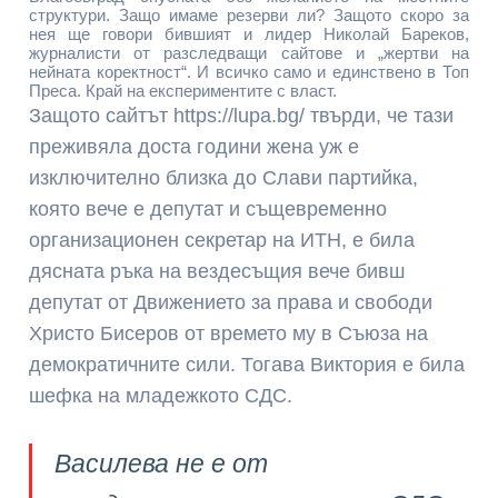
структури. Защо имаме резерви ли? Защото скоро за
нея ще говори бившият и лидер Николай Бареков,
журналисти от разследващи сайтове и „жертви на
нейната коректност“. И всичко само и единствено в Топ
Преса. Край на експериментите с власт.
Защото сайтът https://lupa.bg/ твърди, че тази
преживяла доста години жена уж е
изключително близка до Слави партийка,
която вече е депутат и същевременно
организационен секретар на ИТН, е била
дясната ръка на вездесъщия вече бивш
депутат от Движението за права и свободи
Христо Бисеров от времето му в Съюза на
демократичните сили. Тогава Виктория е била
шефка на младежкото СДС.
Василева не е от