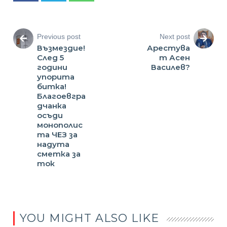
Previous post
Next post
Възмездие!
Арестува
След 5
т Асен
години
Василев?
упорита
битка!
Благоевгра
дчанка
осъди
монополис
та ЧЕЗ за
надута
сметка за
ток
YOU MIGHT ALSO LIKE