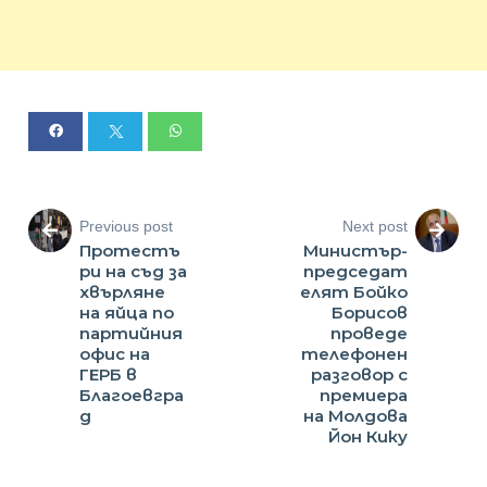
Previous post
Next post
Протестъ
Министър-
ри на съд за
председат
хвърляне
елят Бойко
на яйца по
Борисов
партийния
проведе
офис на
телефонен
ГЕРБ в
разговор с
Благоевгра
премиера
д
на Молдова
Йон Кику