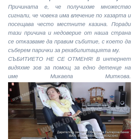
Причината е, че получихме множество
сигнали, че човека има влечение по хазарта и
посещава често местните казина. Поради
тази причина и недоверие от наша страна
се отказваме да правим събитие, с което да
съберем парички за рехабилитацията му.
СЪБИТИЕТО НЕ СЕ ОТМЕНЯ!
В интернет
видяхме зов за помощ за едно детенце на
име Микаела Миткова.