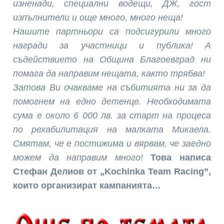
изненади, специални водещи, ДЖ, гост
изпълнители и още много, много неща!
Нашите партньори са подсигурили много
награди за участници и публика! А
съдействието на Община Благоевград ни
помага да направим нещата, както трябва!
Затова Ви очакваме на събитията ни за да
помогнем на едно детенце. Необходимата
сума е около 6 000 лв. за старт на процеса
по рехабилитация на малката Микаела.
Смятам, че е постижима и вярвам, че заедно
можем да направим много!
Това написа
Стефан Делиов от „Kochinka Team Racing”,
които организират кампанията…