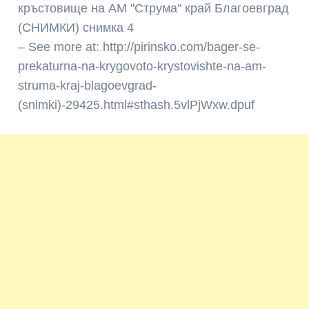
– See more at: http://pirinsko.com/bager-se-
prekaturna-na-krygovoto-krystovishte-na-am-
struma-kraj-blagoevgrad-
(snimki)-29425.html#sthash.5vlPjWxw.dpuf