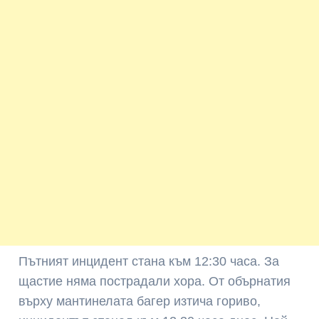
Пътният инцидент стана към 12:30 часа. За
щастие няма пострадали хора. От обърнатия
върху мантинелата багер изтича гориво,