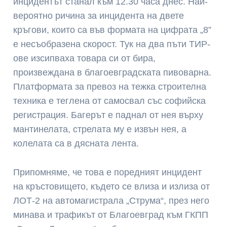
инцидентът станал към 12.30 часа днес. Най-
вероятно ричина за инцидента на двете
кръгови, които са във формата на цифрата „8”
е несъобразена скорост. Тук на два пъти ТИР-
ове изсипваха товара си от бира,
произвеждана в благоевградската пивоварна.
Платформата за превоз на тежка строителна
техника е теглена от самосвал със софийска
регистрация. Багерът е паднал от нея върху
мантинелата, стрелата му е извън нея, а
колелата са в дясната лента.
Припомняме, че това е поредният инцидент
на кръстовището, където се влиза и излиза от
ЛОТ-2 на автомагистрала „Струма“, през него
минава и трафикът от Благоевград към ГКПП