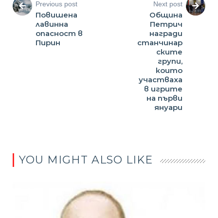
Previous post
Next post
Повишена
Община
лавинна
Петрич
опасност в
награди
Пирин
станчинар
ските
групи,
които
участваха
в игрите
на първи
януари
YOU MIGHT ALSO LIKE