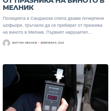
ОТ ПРАЗНИКА НА ВИНОТО В
МЕЛНИК
Полицията в Сандански спипа двама почерпени
шофьори, тръгнали да се прибират от празника
на виното в Мелник. Първият нарушител...
МАРТИН ИВАНОВ
ФЕВРУАРИ 8, 2016