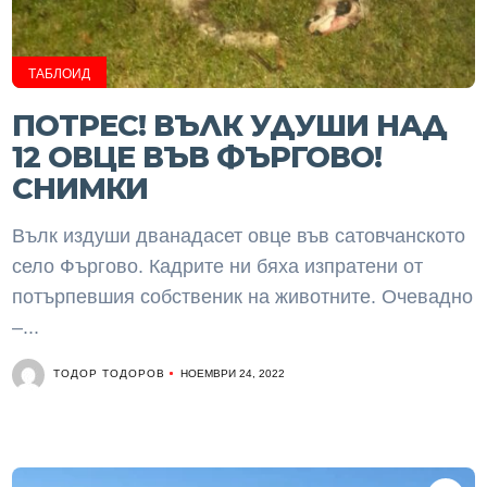
ТАБЛОИД
ПОТРЕС! ВЪЛК УДУШИ НАД
12 ОВЦЕ ВЪВ ФЪРГОВО!
СНИМКИ
Вълк издуши дванадасет овце във сатовчанското
село Фъргово. Кадрите ни бяха изпратени от
потърпевшия собственик на животните. Очевадно
–...
ТОДОР ТОДОРОВ
НОЕМВРИ 24, 2022