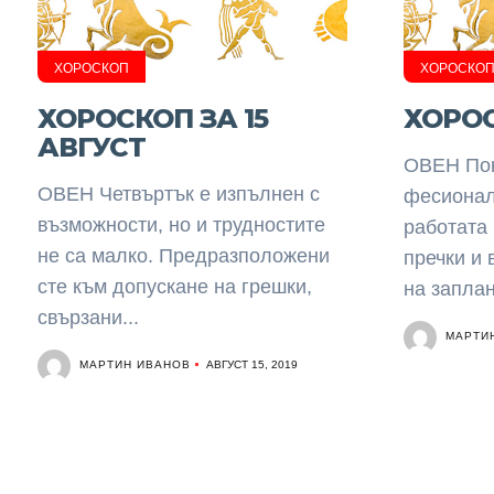
ХОРОСКОП
ХОРОСКО
ХОРОСКОП ЗА 15
ХОРОС
АВГУСТ
ОВЕН По­н
ОВЕН Четвъртък е изпълнен с
фе­сио­на­
възможности, но и трудностите
ра­бо­та­та
не са малко. Предразположени
преч­ки и в
сте към допускане на грешки,
на зап­ла­н
свързани...
МАРТИ
МАРТИН ИВАНОВ
АВГУСТ 15, 2019