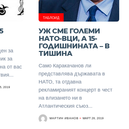
ТАБЛОИД
5
УЖ СМЕ ГОЛЕМИ
НАТО-ВЦИ, А 15-
ГОДИШНИНАТА – В
ен за
ТИШИНА
ик за
Само Каракачанов ли
на от вас
представлява държавата в
вия...
НАТО, та отдавна
5, 2019
рекламираният концерт в чест
на влизането ни в
Атлантическия съюз...
МАРТИН ИВАНОВ
МАРТ 26, 2019