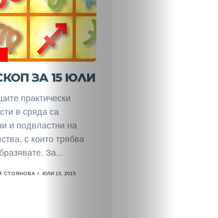
П
КОП ЗА 15 ЮЛИ
ите практически
сти в сряда са
ни и подвластни на
ства, с които трябва
бразявате. За...
Я СТОЯНОВА
ЮЛИ 15, 2015