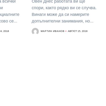
а всички
Овен Днес работата ви ще
ри
спори, както рядко ви се случва.
оциалните
Винаги може да си намерите
ово се...
допълнителни занимания, но...
МАРТИН ИВАНОВ
4, 2018
АВГУСТ 15, 2018