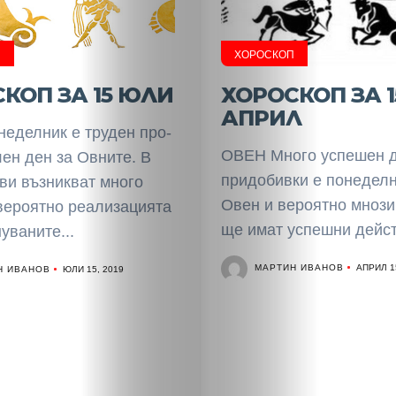
П
ХОРОСКОП
КОП ЗА 15 ЮЛИ
ХОРОСКОП ЗА 1
АПРИЛ
е­дел­ник е тру­ден про­
ОВЕН Много успешен д
лен ден за Ов­ни­те. В
придобивки е понеделн
 ви въз­ник­ват мно­го
Овен и вероятно мнози
е­роя­тно реа­ли­за­ция­та
ще имат успешни дейст
у­ва­ни­те...
МАРТИН ИВАНОВ
Н ИВАНОВ
АПРИЛ 1
ЮЛИ 15, 2019