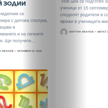
Нов шок се подготвя з
Й ЗОДИИ
Култура
ученици от 15 септемв
еделник се
споделят родители в с
Светско
зира с делова сполука,
мрежи в училищата мас
върви в
Крими
МАРТИН ИВАНОВ
АВГУСТ 2
яването и на личните
. Ще получите...
Малки
Н ИВАНОВ
ОКТОМВРИ 15, 2018
обяви
Таблоид
Новини
Search