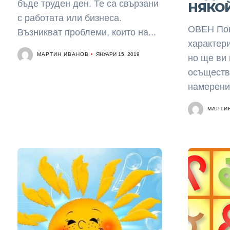
бъде труден ден. Те са свързани
НЯКО
с работата или бизнеса.
ОВЕН Пон
Възникват проблеми, които на...
характери
МАРТИН ИВАНОВ
ЯНУАРИ 15, 2019
но ще ви 
осъществ
намерения
МАРТИ