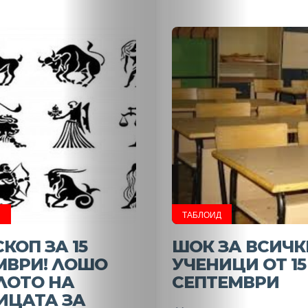
НАЧАЛО
Политика
Разследване
П
ТАБЛОИД
КОП ЗА 15
ШОК ЗА ВСИЧК
Спорт
МВРИ! ЛОШО
УЧЕНИЦИ ОТ 15
ЛОТО НА
СЕПТЕМВРИ
Скандали
ИЦАТА ЗА