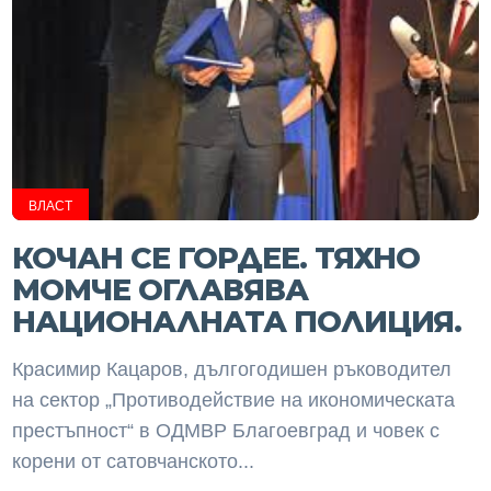
ВЛАСТ
КОЧАН СЕ ГОРДЕЕ. ТЯХНО
МОМЧЕ ОГЛАВЯВА
НАЦИОНАЛНАТА ПОЛИЦИЯ.
Красимир Кацаров, дългогодишен ръководител
на сектор „Противодействие на икономическата
престъпност“ в ОДМВР Благоевград и човек с
корени от сатовчанското...