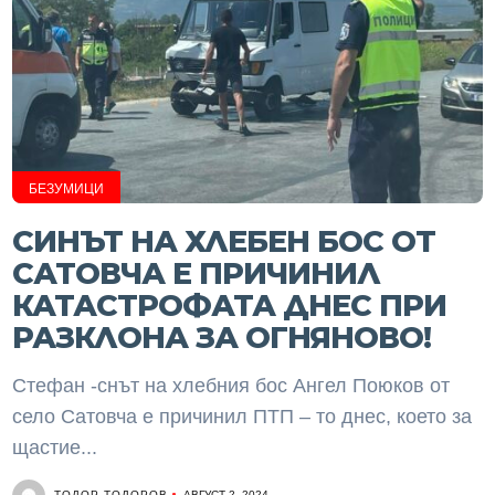
БЕЗУМИЦИ
СИНЪТ НА ХЛЕБЕН БОС ОТ
САТОВЧА Е ПРИЧИНИЛ
КАТАСТРОФАТА ДНЕС ПРИ
РАЗКЛОНА ЗА ОГНЯНОВО!
Стефан -снът на хлебния бос Ангел Поюков от
село Сатовча е причинил ПТП – то днес, което за
щастие...
ТОДОР ТОДОРОВ
АВГУСТ 2, 2024