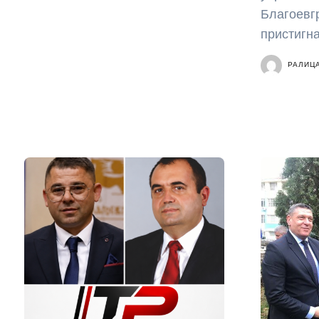
Благоевг
пристигна
РАЛИЦ