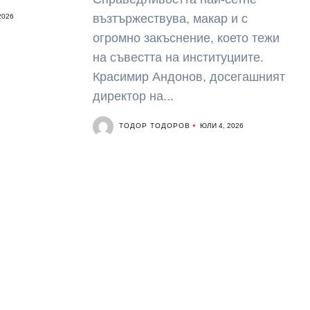
възтържествува, макар и с
2026
огромно закъснение, което тежи
на съвестта на институциите.
Красимир Андонов, досегашният
директор на...
ТОДОР ТОДОРОВ
ЮЛИ 4, 2026