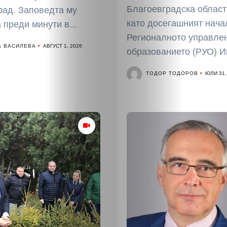
Благоевградска област
рад. Заповедта му
като досегашният нача
 преди минути в...
Регионалното управле
А ВАСИЛЕВА
АВГУСТ 1, 2026
образованието (РУО) И
ТОДОР ТОДОРОВ
ЮЛИ 31,