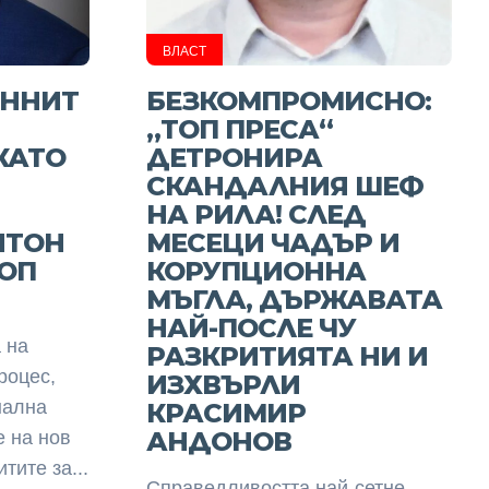
ВЛАСТ
ННИТ
БЕЗКОМПРОМИСНО:
„ТОП ПРЕСА“
КАТО
ДЕТРОНИРА
СКАНДАЛНИЯ ШЕФ
НА РИЛА! СЛЕД
НТОН
МЕСЕЦИ ЧАДЪР И
ТОП
КОРУПЦИОННА
МЪГЛА, ДЪРЖАВАТА
НАЙ-ПОСЛЕ ЧУ
 на
РАЗКРИТИЯТА НИ И
роцес,
ИЗХВЪРЛИ
нална
КРАСИМИР
АНДОНОВ
е на нов
тите за...
Справедливостта най-сетне