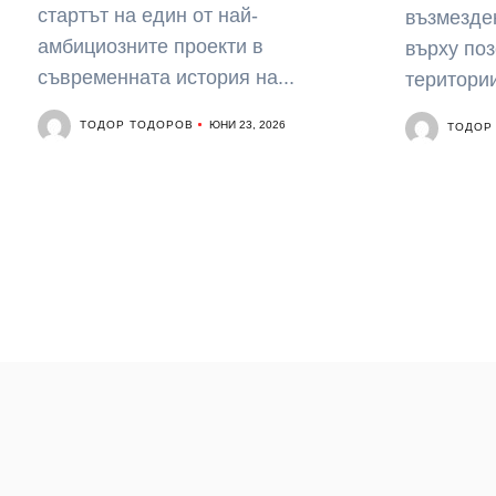
стартът на един от най-
възмезде
амбициозните проекти в
върху поз
съвременната история на...
територии
ТОДОР ТОДОРОВ
ЮНИ 23, 2026
ТОДОР