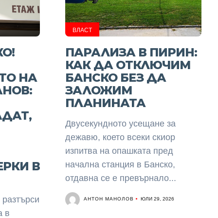
ВЛАСТ
О!
ПАРАЛИЗА В ПИРИН:
КАК ДА ОТКЛЮЧИМ
ТО НА
БАНСКО БЕЗ ДА
НОВ:
ЗАЛОЖИМ
ПЛАНИНАТА
ДАТ,
Двусекундното усещане за
дежавю, което всеки скиор
изпитва на опашката пред
РКИ В
начална станция в Банско,
отдавна се е превърнало...
 разтърси
АНТОН МАНОЛОВ
ЮЛИ 29, 2026
а в