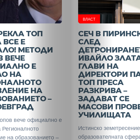
ВЛАСТ
РЕКЛА ТОП
СЕЧ В ПИРИНСК
 ВСЕ Е
СЛЕД
АЛО! МЕТОДИ
ДЕТРОНИРАНЕ
 ВЕЧЕ
ИВАЙЛО ЗЛАТА
ИАЛНО Е
ГЛАВИ НА
ЛО НА
ДИРЕКТОРИ ПА
ОНАЛНОТО
ТОП ПРЕСА
ВЛЕНИЕ НА
РАЗКРИВА –
ОВАНИЕТО –
ЗАДАВАТ СЕ
ОЕВГРАД
МАСОВИ ПРОВЕ
УЧИЛИЩАТА
опов вече официално е
Истинско земетресение
а Регионалното
образователната сфер
ие на образованието –