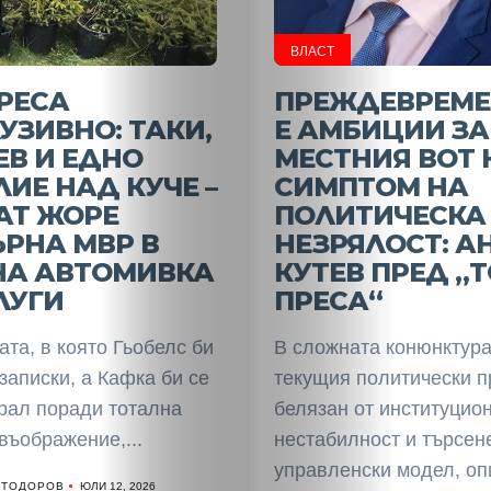
ВЛАСТ
НАЧАЛО
РЕСА
ПРЕЖДЕВРЕМЕ
Политика
УЗИВНО: ТАКИ,
Е АМБИЦИИ ЗА
В И ЕДНО
МЕСТНИЯ ВОТ 
Разследване
ИЕ НАД КУЧЕ –
СИМПТОМ НА
АТ ЖОРЕ
ПОЛИТИЧЕСКА
Спорт
РНА МВР В
НЕЗРЯЛОСТ: А
НА АВТОМИВКА
КУТЕВ ПРЕД „
Скандали
ЛУГИ
ПРЕСА“
та, в която Гьобелс би
Култура
В сложната конюнктура
записки, а Кафка би се
текущия политически п
Светско
рал поради тотална
белязан от институцио
въображение,...
нестабилност и търсен
Крими
управленски модел, опи
 ТОДОРОВ
ЮЛИ 12, 2026