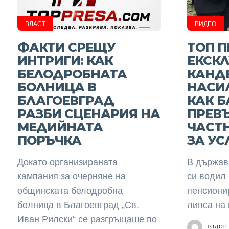
ВЛАСТ
ВИДЕО
ФАКТИ СРЕЩУ
ТОП П
ИНТРИГИ: КАК
ЕКСКЛ
БЕЛОДРОБНАТА
КАНДЕ
БОЛНИЦА В
НАСИЛ
БЛАГОЕВГРАД
КАК Б
РАЗБИ СЦЕНАРИЯ НА
ПРЕВЪ
МЕДИЙНАТА
ЧАСТ
ПОРЪЧКА
ЗА УС
Докато организираната
В държава
кампания за очерняне на
си водил 
общинската белодробна
пенсиони
болница в Благоевград „Св.
липса на 
Иван Рилски“ се разгръщаше по
ТОДОР