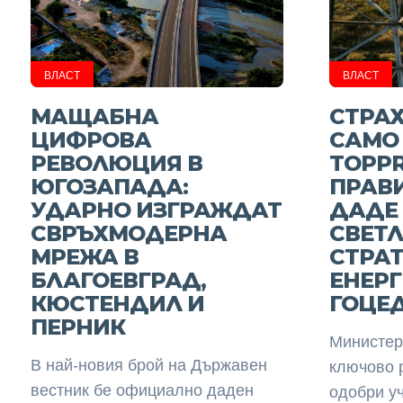
ВЛАСТ
ВЛАСТ
МАЩАБНА
СТРА
ЦИФРОВА
САМО
РЕВОЛЮЦИЯ В
TOPPR
ЮГОЗАПАДА:
ПРАВ
УДАРНО ИЗГРАЖДАТ
ДАДЕ 
СВРЪХМОДЕРНА
СВЕТЛ
МРЕЖА В
СТРА
БЛАГОЕВГРАД,
ЕНЕРГ
КЮСТЕНДИЛ И
ГОЦЕ
ПЕРНИК
Министер
В най-новия брой на Държавен
ключово 
вестник бе официално даден
одобри у