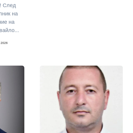
! След
лник на
ние на
вайло...
 2026