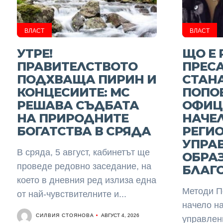
ВЛАСТ
ВЛАСТ
УТРЕ!
ЩО Е 
ПРАВИТЕЛСТВОТО
ПРЕСА
ПОДХВАЩА ПИРИН И
СТАН
КОНЦЕСИИТЕ: МС
ПОПОВ
РЕШАВА СЪДБАТА
ОФИЦ
НА ПРИРОДНИТЕ
НАЧЕ
БОГАТСТВА В СРЯДА
РЕГИ
УПРА
В сряда, 5 август, кабинетът ще
ОБРАЗ
проведе редовно заседание, на
БЛАГ
което в дневния ред излиза една
Методи П
от най-чувствителните и...
начело н
СИЛВИЯ СТОЯНОВА
АВГУСТ 4, 2026
управлен