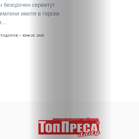
н безсрочен сервитут
емлени имоти в горски
...
 ТОДОРОВ
ЮНИ 20, 2026