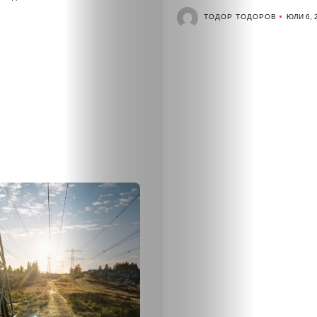
Малки
ТОДОР ТОДОРОВ
ЮЛИ 6, 
обяви
Таблоид
Новини
Search