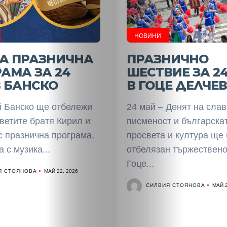
НОВИНИ
НАЧАЛО
ТА ПРАЗНИЧНА
ПРАЗНИЧНО
Политика
АМА ЗА 24
ШЕСТВИЕ ЗА 2
 БАНСКО
В ГОЦЕ ДЕЛЧЕВ
Разследване
й Банско ще отбележи
24 май – Денят на сла
Спорт
ветите братя Кирил и
писменост и българска
с празнична програма,
просвета и култура ще
Скандали
 с музика...
отбелязан тържествено
Гоце...
Я СТОЯНОВА
Култура
МАЙ 22, 2026
СИЛВИЯ СТОЯНОВА
МАЙ 2
Светско