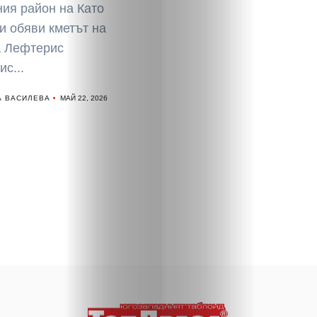
ния район на Като
и обяви кметът на
 Лефтерис
с...
А ВАСИЛЕВА
МАЙ 22, 2026