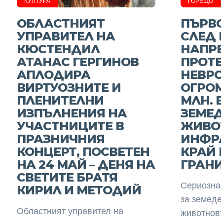
КУЛТУРА
ГОРЕЩО
ОБЛАСТНИЯТ
ПЪРВО
УПРАВИТЕЛ НА
СЛЕД
КЮСТЕНДИЛ
НАПР
АТАНАС ГЕРГИНОВ
ПРОТЕ
АПЛОДИРА
НЕВР
ВИРТУОЗНИТЕ И
ОГРОМ
ПЛЕНИТЕЛНИ
МЛН. 
ИЗПЪЛНЕНИЯ НА
ЗЕМЕ
УЧАСТНИЦИТЕ В
ЖИВО
ПРАЗНИЧНИЯ
ИНФР
КОНЦЕРТ, ПОСВЕТЕН
КРАЙ 
НА 24 МАЙ – ДЕНЯ НА
ГРАН
СВЕТИТЕ БРАТЯ
Сериозна
КИРИЛ И МЕТОДИЙ
за земеде
Областният управител на
животнов