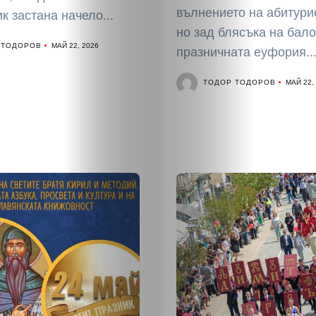
вълнението на абитури
к застана начело...
но зад блясъка на бало
 ТОДОРОВ
МАЙ 22, 2026
празничната еуфория..
ТОДОР ТОДОРОВ
МАЙ 22,