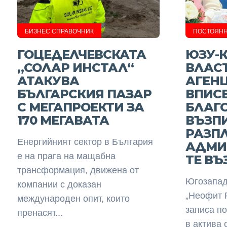
БИЗНЕС СПРАВОЧНИК
ПОСТОЯНН
ГОЦЕДЕЛЧЕВСКАТА
ЮЗУ-
„СОЛАР ИНСТАЛ“
ВЛАСТ
АТАКУВА
АГЕН
БЪЛГАРСКИЯ ПАЗАР
ВПИС
С МЕГАПРОЕКТИ ЗА
БЛАГ
170 МЕГАВАТА
ВЪЗП
РАЗП
Енергийният сектор в България
АДМИ
е на прага на мащабна
ТЕ ВЪ
трансформация, движена от
Югозапад
компании с доказан
„Неофит 
международен опит, които
записа п
пренасят...
в актива 