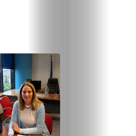
Крими
Малки
обяви
Таблоид
Новини
Search