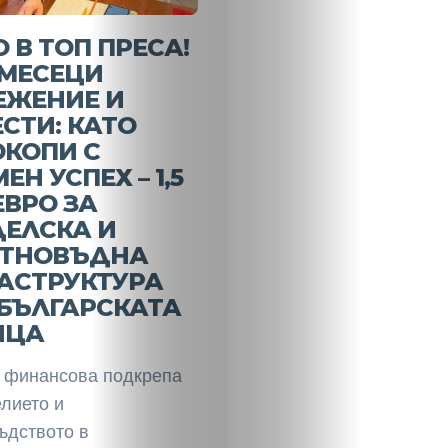
 В ТОП ПРЕСА!
 МЕСЕЦИ
ЕЖЕНИЕ И
СТИ: КАТО
ОКОПИ С
ЕН УСПЕХ – 1,5
ЕВРО ЗА
ДЕЛСКА И
ТНОВЪДНА
АСТРУКТУРА
БЪЛГАРСКАТА
ИЦА
 финансова подкрепа
лието и
ъдството в