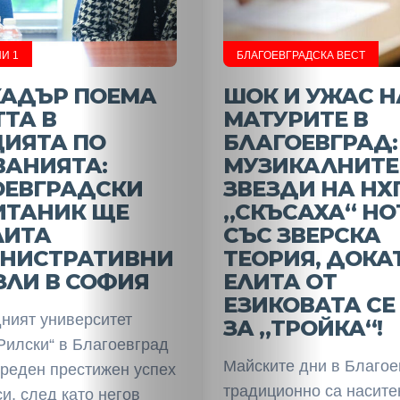
И 1
БЛАГОЕВГРАДСКА ВЕСТ
КАДЪР ПОЕМА
ШОК И УЖАС Н
ТА В
МАТУРИТЕ В
ЦИЯТА ПО
БЛАГОЕВГРАД:
ВАНИЯТА:
МУЗИКАЛНИТЕ
ОЕВГРАДСКИ
ЗВЕЗДИ НА НХ
ИТАНИК ЩЕ
„СКЪСАХА“ НО
ЛИТА
СЪС ЗВЕРСКА
НИСТРАТИВНИ
ТЕОРИЯ, ДОКА
ЗЛИ В СОФИЯ
ЕЛИТА ОТ
ЕЗИКОВАТА СЕ
ният университет
ЗА „ТРОЙКА“!
Рилски“ в Благоевград
Майските дни в Благое
ореден престижен успех
традиционно са насите
си, след като негов