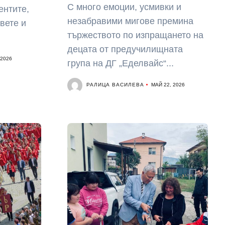
С много емоции, усмивки и
ентите,
незабравими мигове премина
вете и
тържеството по изпращането на
.
децата от предучилищната
 2026
група на ДГ „Еделвайс“...
РАЛИЦА ВАСИЛЕВА
МАЙ 22, 2026