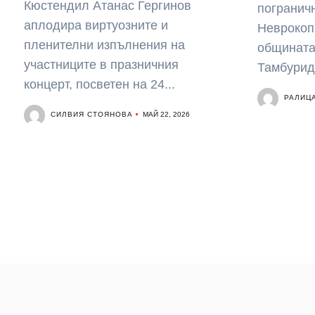
Кюстендил Атанас Гергинов
погранич
аплодира виртуозните и
Неврокоп
пленителни изпълнения на
общината
участниците в празничния
Тамбуриди
концерт, посветен на 24...
РАЛИЦ
СИЛВИЯ СТОЯНОВА
МАЙ 22, 2026