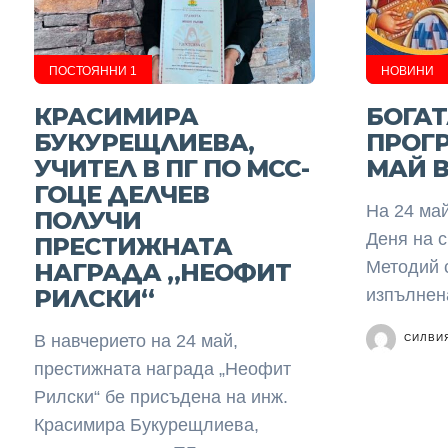
ПОСТОЯННИ 1
НОВИНИ
КРАСИМИРА
БОГА
БУКУРЕЩЛИЕВА,
ПРОГР
УЧИТЕЛ В ПГ ПО МСС-
МАЙ В
ГОЦЕ ДЕЛЧЕВ
На 24 ма
ПОЛУЧИ
Деня на с
ПРЕСТИЖНАТА
Методий 
НАГРАДА „НЕОФИТ
РИЛСКИ“
изпълнена
СИЛВИ
В навчерието на 24 май,
престижната награда „Неофит
Рилски“ бе присъдена на инж.
Красимира Букурещлиева,