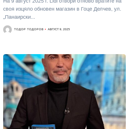
На 9 август 2025 г. Lidl отвори отново вратите на
своя изцяло обновен магазин в Гоце Делчев, ул.
„Панаирски...
ТОДОР ТОДОРОВ
АВГУСТ 9, 2025