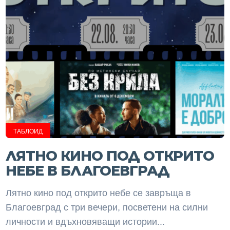
ТАБЛОИД
ЛЯТНО КИНО ПОД ОТКРИТО
НЕБЕ В БЛАГОЕВГРАД
Лятно кино под открито небе се завръща в
Благоевград с три вечери, посветени на силни
личности и вдъхновяващи истории...