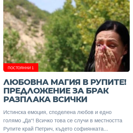
ПОСТОЯННИ 1
ЛЮБОВНА МАГИЯ В РУПИТЕ!
ПРЕДЛОЖЕНИЕ ЗА БРАК
РАЗПЛАКА ВСИЧКИ
Истинска емоция, споделена любов и едно
голямо „Да“! Всичко това се случи в местността
Рупите край Петрич, където софиянката...