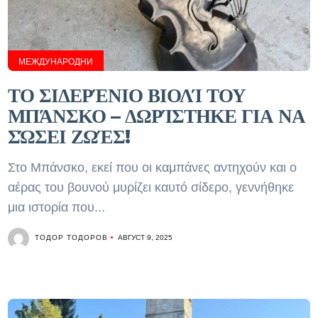
МЕЖДУНАРОДНИ
ΤΟ ΣΙΔΕΡΈΝΙΟ ΒΙΟΛΊ ΤΟΥ
ΜΠΆΝΣΚΟ – ΔΩΡΊΣΤΗΚΕ ΓΙΑ ΝΑ
ΣΏΣΕΙ ΖΩΈΣ!
Στο Μπάνσκο, εκεί που οι καμπάνες αντηχούν και ο
αέρας του βουνού μυρίζει καυτό σίδερο, γεννήθηκε
μια ιστορία που...
ТОДОР ТОДОРОВ
АВГУСТ 9, 2025