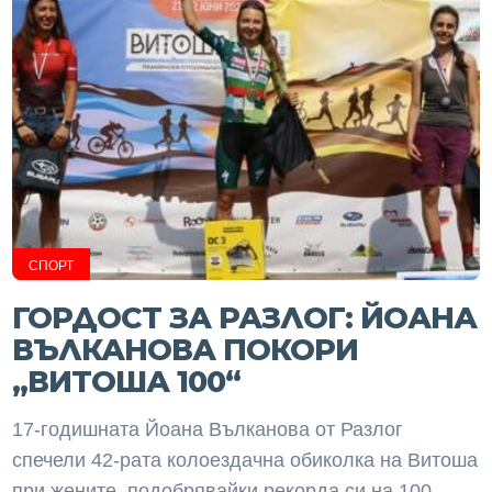
СПОРТ
ГОРДОСТ ЗА РАЗЛОГ: ЙОАНА
ВЪЛКАНОВА ПОКОРИ
„ВИТОША 100“
17-годишната Йоана Вълканова от Разлог
спечели 42-рата колоездачна обиколка на Витоша
при жените, подобрявайки рекорда си на 100-