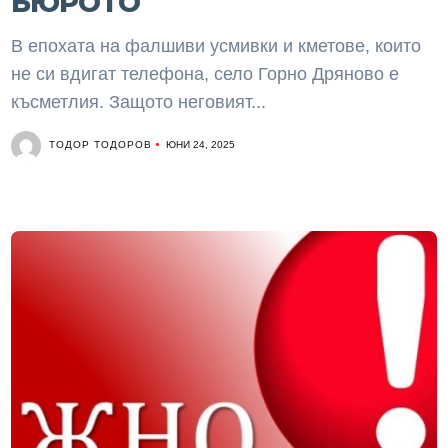
БЮРОТО
В епохата на фалшиви усмивки и кметове, които
не си вдигат телефона, село Горно Дряново е
късметлия. Защото неговият...
ТОДОР ТОДОРОВ
ЮНИ 24, 2025