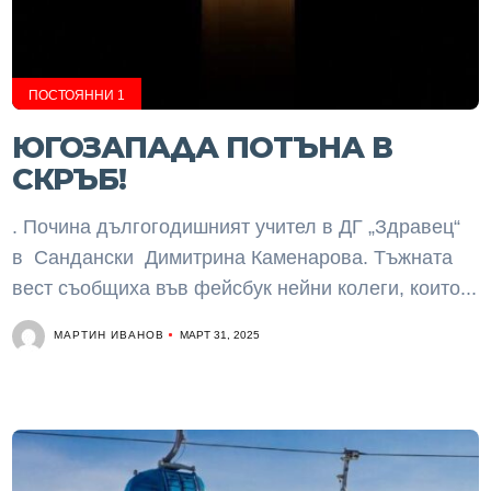
ПОСТОЯННИ 1
ЮГОЗАПАДА ПОТЪНА В
СКРЪБ!
. Почина дългогодишният учител в ДГ „Здравец“
в Сандански Димитрина Каменарова. Тъжната
вест съобщиха във фейсбук нейни колеги, които...
МАРТИН ИВАНОВ
МАРТ 31, 2025