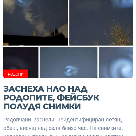
РОДОПИ
ЗАСНЕХА НЛО НАД
РОДОПИТЕ, ФЕЙСБУК
ПОЛУДЯ СНИМКИ
Родопчани заснели неидентифициран летящ
обект, висящ над села близо час. На снимките,