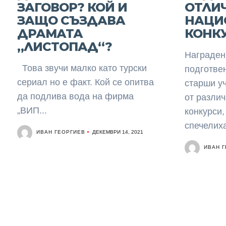
ЗАГОВОР? КОЙ И
ОТЛИ
ЗАЩО СЪЗДАВА
НАЦИ
ДРАМАТА
КОНК
„ЛИСТОПАД“?
Награден
Това звучи малко като турски
подготве
сериал но е факт. Кой се опитва
старши у
да подлива вода на фирма
от разли
„ВИП...
конкурси,
спечелиха
ИВАН ГЕОРГИЕВ
ДЕКЕМВРИ 14, 2021
ИВАН 