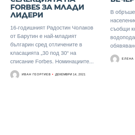
FORBES ЗА МЛАДИ
В обръше
ЛИДЕРИ
населени
16-годишният Радостин Чолаков
съобщи к
от Барутин е най-младият
водопода
българин сред отличените в
обявяване
класацията „30 под 30“ на
ЕЛЕНА
списание Forbes. Номинациите...
ИВАН ГЕОРГИЕВ
ДЕКЕМВРИ 14, 2021