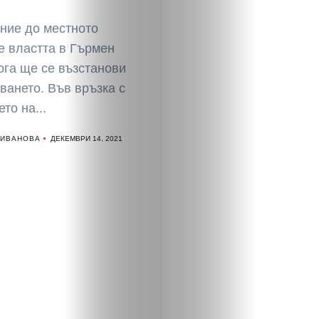
ние до местното
е властта в Гърмен
ога ще се възстанови
ването. Във връзка с
то на...
 ИВАНОВА
ДЕКЕМВРИ 14, 2021