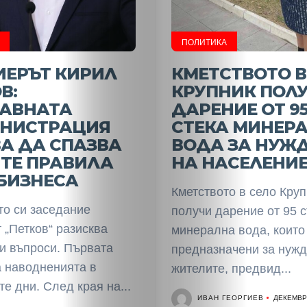
ПОЛИТИКА
ИЕРЪТ КИРИЛ
КМЕТСТВОТО В
В:
КРУПНИК ПОЛ
АВНАТА
ДАРЕНИЕ ОТ 9
НИСТРАЦИЯ
СТЕКА МИНЕР
А ДА СПАЗВА
ВОДА ЗА НУЖ
ТЕ ПРАВИЛА
НА НАСЕЛЕНИ
БИЗНЕСА
Кметството в село Круп
то си заседание
получи дарение от 95 с
 „Петков“ разисква
минерална вода, които
и въпроси. Първата
предназначени за нужд
а наводненията в
жителите, предвид...
е дни. След края на...
ИВАН ГЕОРГИЕВ
ДЕКЕМВРИ