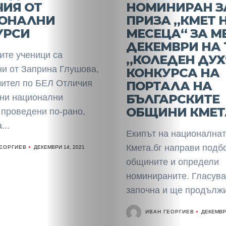
Разследване
ЧИЯ ОТ
НОМИНИРАН З
ОНАЛНИ
ПРИЗА „КМЕТ 
Спорт
УРСИ
МЕСЕЦА“ ЗА М
ДЕКЕМВРИ НА
Скандали
ите ученици са
„КОЛЕДЕН ДУХ
ни от Заприна Глушова,
КОНКУРСА НА
Култура
чител по БЕЛ Отличия
ПОРТАЛА НА
БЪЛГАРСКИТЕ
чни национални
Светско
ОБЩИНИ КМЕТ
 проведени по-рано,
...
Крими
Екипът на национална
Кмета.бг направи подб
ГЕОРГИЕВ
ДЕКЕМВРИ 14, 2021
Малки
общините и определи
номинираните. Гласува
обяви
започна и ще продължи 
Таблоид
ИВАН ГЕОРГИЕВ
ДЕКЕМВРИ