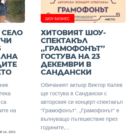
ШОУ БИЗНЕС
 СЕЛО
ХИТОВИЯТ ШОУ-
УЧИ
СПЕКТАКЪЛ
5
„ГРАМОФОНЪТ”
АЛНА
ГОСТУВА НА 23
ДИТЕ
ДЕКЕМВРИ В
ЕТО
САНДАНСКИ
ник
Обичаният актьор Виктор Калев
тека
ще гостува в Сандански с
 са
авторския си концерт-спектакъл
ите на
“Грамофонът”. „Грамофонът“ е
вълнуващо пътешествие през
годините,...
 14, 2021