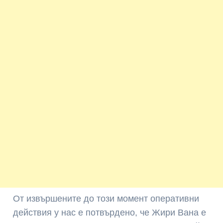
От извършените до този момент оперативни
действия у нас е потвърдено, че Жири Вана е