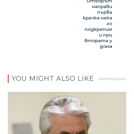
Отборът
направи
първа
крачка нека
го
подкрепим
и при
втората у
дома
YOU MIGHT ALSO LIKE