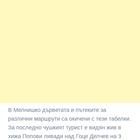
В Мелнишко дърветата и пътеките за
различни маршрути са окичени с тези табелки.
За последно чушкият турист е видян жив в
хижа Попови ливади над Гоце Делчев на 3