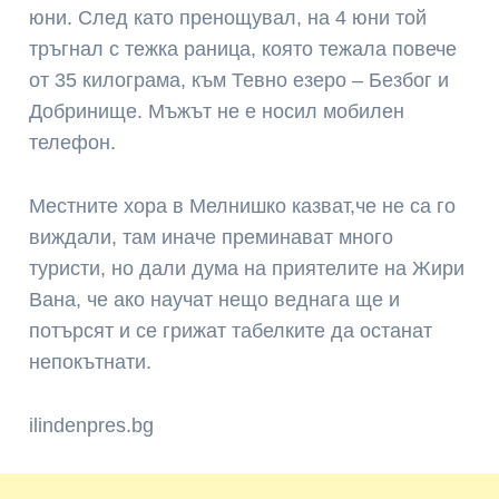
юни. След като пренощувал, на 4 юни той
тръгнал с тежка раница, която тежала повече
от 35 килограма, към Тевно езеро – Безбог и
Добринище. Мъжът не е носил мобилен
телефон.
Местните хора в Мелнишко казват,че не са го
виждали, там иначе преминават много
туристи, но дали дума на приятелите на Жири
Вана, че ако научат нещо веднага ще и
потърсят и се грижат табелките да останат
непокътнати.
ilindenpres.bg