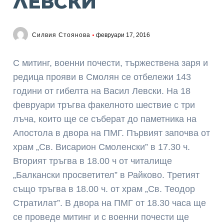
ЛЕВСКИ
Силвия Стоянова
февруари 17, 2016
С митинг, военни почести, тържествена заря и
редица прояви в Смолян се отбележи 143
години от гибелта на Васил Левски. На 18
февруари тръгва факелното шествие с три
лъча, които ще се съберат до паметника на
Апостола в двора на ПМГ. Първият започва от
храм „Св. Висарион Смоленски” в 17.30 ч.
Вторият тръгва в 18.00 ч от читалище
„Балкански просветител” в Райково. Третият
също тръгва в 18.00 ч. от храм „Св. Теодор
Стратилат”. В двора на ПМГ от 18.30 часа ще
се проведе митинг и с военни почести ще