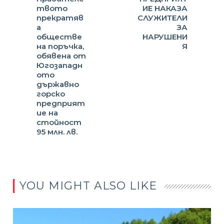
твото
ИЕ НАКАЗА
прекратяв
СЛУЖИТЕЛИ
а
ЗА
обществе
НАРУШЕНИ
на поръчка,
Я
обявена от
Югозападн
ото
държавно
горско
предприят
ие на
стойност
95 млн. лв.
YOU MIGHT ALSO LIKE