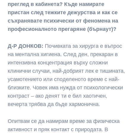
преглед в кабинета? Къде намирате
пристан след тежките дежурства и как се
съхранявате психически от феномена на
професионалното прегаряне (бърнаут)?
Д-Р ДОНКОВ:
Почивката за хирурга е въпрос
на ментална хигиена. След ден, прекаран в
интензивна концентрация върху сложни
клинични случаи, най-добрият лек е тишината,
усамотението или споделеното време с най-
близките. Човек има нужда от психологически
контраст – ако денят ти е бил хаотичен,
вечерта трябва да бъде хармонична.
Опитвам се да намирам време за физическа
активност и пряк контакт с природата. В