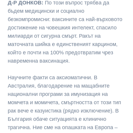
Д-Р ДОНКОВ:
По този въпрос трябва да
бъдем медицински и социално
безкомпромисни: ваксините са най-върховото
достижение на човешкия интелект, спасило
милиарди от сигурна смърт. Ракът на
маточната шийка е единственият карцином,
който е почти на 100% предотвратим чрез
навременна ваксинация.
Научните факти са аксиоматични. В
Австралия, благодарение на мащабните
национални програми за имунизация на
момчета и момичета, смъртността от този тип
рак вече е казуистика (рядко изключение). В
България обаче ситуацията е клинично
трагична. Ние сме на опашката на Европа –