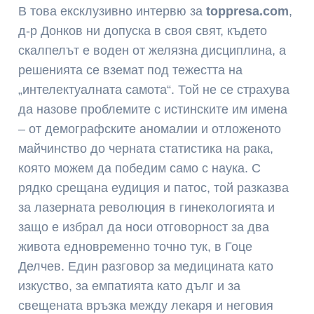
В това ексклузивно интервю за
toppresa.com
,
д-р Донков ни допуска в своя свят, където
скалпелът е воден от желязна дисциплина, а
решенията се вземат под тежестта на
„интелектуалната самота“. Той не се страхува
да назове проблемите с истинските им имена
– от демографските аномалии и отложеното
майчинство до черната статистика на рака,
която можем да победим само с наука. С
рядко срещана еудиция и патос, той разказва
за лазерната революция в гинекологията и
защо е избрал да носи отговорност за два
живота едновременно точно тук, в Гоце
Делчев. Един разговор за медицината като
изкуство, за емпатията като дълг и за
свещената връзка между лекаря и неговия