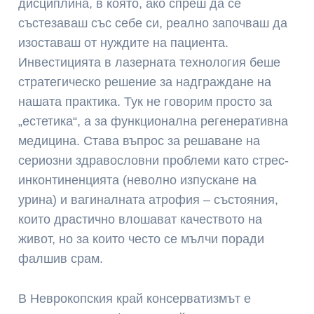
дисциплина, в която, ако спреш да се
състезаваш със себе си, реално започваш да
изоставаш от нуждите на пациента.
Инвестицията в лазерната технология беше
стратегическо решение за надграждане на
нашата практика. Тук не говорим просто за
„естетика“, а за функционална регенеративна
медицина. Става въпрос за решаване на
сериозни здравословни проблеми като стрес-
инконтиненцията (неволно изпускане на
урина) и вагиналната атрофия – състояния,
които драстично влошават качеството на
живот, но за които често се мълчи поради
фалшив срам.
В Неврокопския край консерватизмът е