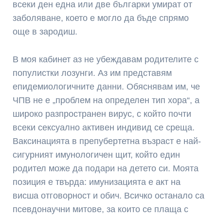
всеки ден една или две българки умират от
заболяване, което е могло да бъде спрямо
още в зародиш.
В моя кабинет аз не убеждавам родителите с
популистки лозунги. Аз им представям
епидемиологичните данни. Обяснявам им, че
ЧПВ не е „проблем на определен тип хора“, а
широко разпространен вирус, с който почти
всеки сексуално активен индивид се среща.
Ваксинацията в препубертетна възраст е най-
сигурният имунологичен щит, който един
родител може да подари на детето си. Моята
позиция е твърда: имунизацията е акт на
висша отговорност и обич. Всичко останало са
псевдонаучни митове, за които се плаща с