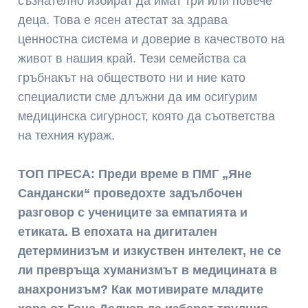
съзнателно избират да имат три или повече
деца. Това е ясен атестат за здрава
ценностна система и доверие в качеството на
живот в нашия край. Тези семейства са
гръбнакът на обществото ни и ние като
специалисти сме длъжни да им осигурим
медицинска сигурност, която да съответства
на техния кураж.
ТОП ПРЕСА: Преди време в ПМГ „Яне
Сандански“ проведохте задълбочен
разговор с учениците за емпатията и
етиката. В епохата на дигитален
детерминизъм и изкуствен интелект, не се
ли превръща хуманизмът в медицината в
анахронизъм? Как мотивирате младите