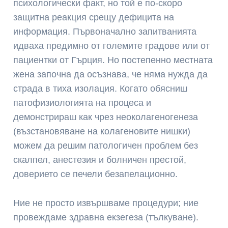
психологически факт, но той е по-скоро
защитна реакция срещу дефицита на
информация. Първоначално запитванията
идваха предимно от големите градове или от
пациентки от Гърция. Но постепенно местната
жена започна да осъзнава, че няма нужда да
страда в тиха изолация. Когато обясниш
патофизиологията на процеса и
демонстрираш как чрез неоколагеногенеза
(възстановяване на колагеновите нишки)
можем да решим патологичен проблем без
скалпел, анестезия и болничен престой,
доверието се печели безапелационно.
Ние не просто извършваме процедури; ние
провеждаме здравна екзегеза (тълкуване).