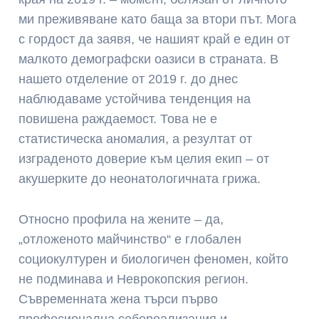
ми преживяване като баща за втори път. Мога
с гордост да заявя, че нашият край е един от
малкото демографски оазиси в страната. В
нашето отделение от 2019 г. до днес
наблюдаваме устойчива тенденция на
повишена раждаемост. Това не е
статистическа аномалия, а резултат от
изграденото доверие към целия екип – от
акушерките до неонатологичната грижа.
Относно профила на жените – да,
„отложеното майчинство“ е глобален
социокултурен и биологичен феномен, който
не подминава и Неврокопския регион.
Съвременната жена търси първо
професионална себереализация и