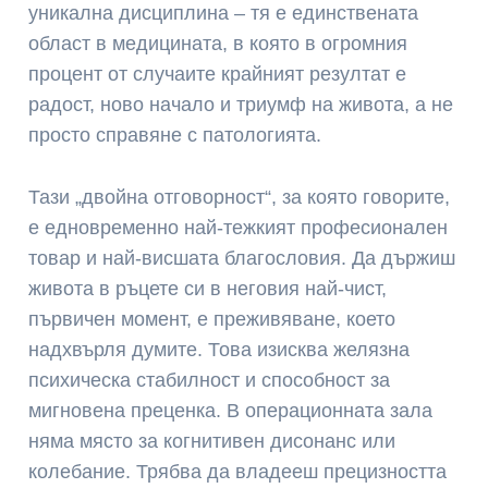
уникална дисциплина – тя е единствената
област в медицината, в която в огромния
процент от случаите крайният резултат е
радост, ново начало и триумф на живота, а не
просто справяне с патологията.
Тази „двойна отговорност“, за която говорите,
е едновременно най-тежкият професионален
товар и най-висшата благословия. Да държиш
живота в ръцете си в неговия най-чист,
първичен момент, е преживяване, което
надхвърля думите. Това изисква желязна
психическа стабилност и способност за
мигновена преценка. В операционната зала
няма място за когнитивен дисонанс или
колебание. Трябва да владееш прецизността