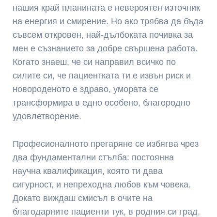
нашия край планината е невероятен източник
на енергия и смирение. Но ако трябва да бъда
съвсем откровен, най-дълбоката почивка за
мен е съзнанието за добре свършена работа.
Когато знаеш, че си направил всичко по
силите си, че пациентката ти е извън риск и
новороденото е здраво, умората се
трансформира в едно особено, благородно
удовлетворение.
Професионалното прегаряне се избягва чрез
два фундаментални стълба: постоянна
научна квалификация, която ти дава
сигурност, и непреходна любов към човека.
Докато виждаш смисъл в очите на
благодарните пациенти тук, в родния си град,