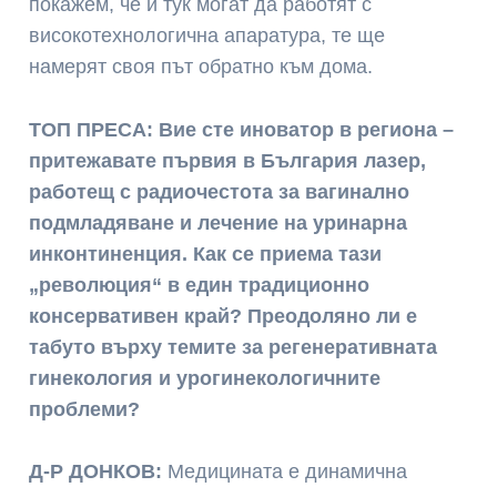
покажем, че и тук могат да работят с
високотехнологична апаратура, те ще
намерят своя път обратно към дома.
ТОП ПРЕСА: Вие сте иноватор в региона –
притежавате първия в България лазер,
работещ с радиочестота за вагинално
подмладяване и лечение на уринарна
инконтиненция. Как се приема тази
„революция“ в един традиционно
консервативен край? Преодоляно ли е
табуто върху темите за регенеративната
гинекология и урогинекологичните
проблеми?
Д-Р ДОНКОВ:
Медицината е динамична