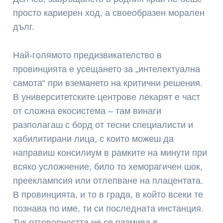
просто кариерен ход, а своеобразен морален
дълг.
Най-голямото предизвикателство в
провинцията е усещането за „интелектуална
самота“ при вземането на критични решения.
В университетските центрове лекарят е част
от сложна екосистема – там винаги
разполагаш с борд от тесни специалисти и
хабилитирани лица, с които можеш да
направиш консилиум в рамките на минути при
всяко усложнение, било то хеморагичен шок,
прееклампсия или отлепване на плацентата.
В провинцията, и то в града, в който всеки те
познава по име, ти си последната инстанция.
Тук отговорността не се размива в