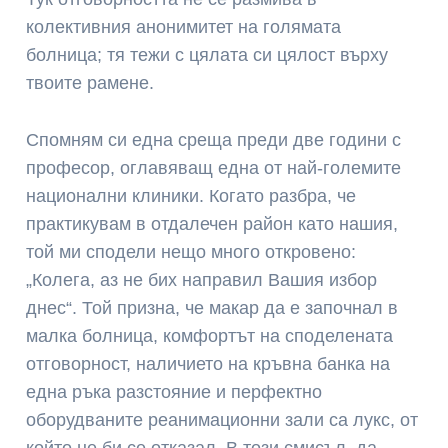
колективния анонимитет на голямата
болница; тя тежи с цялата си цялост върху
твоите рамене.
Спомням си една среща преди две години с
професор, оглавяващ една от най-големите
национални клиники. Когато разбра, че
практикувам в отдалечен район като нашия,
той ми сподели нещо много откровено:
„Колега, аз не бих направил Вашия избор
днес“. Той призна, че макар да е започнал в
малка болница, комфортът на споделената
отговорност, наличието на кръвна банка на
една ръка разстояние и перфектно
оборудваните реанимационни зали са лукс, от
който не би се отказал. В този смисъл, да