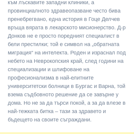
към лъскавите западни клиники, а
провинциалното здравеопазване често бива
пренебрегвано, една история в Гоце Делчев
връща вярата в лекарското мисионерство. Д-р
Донков не е просто поредният специалист в
бели престилки; той е символ на „обратната
миграция“ на интелекта. Роден и израснал под
небето на Неврокопския край, след години на
специализации и шлифоване на
професионализма в най-елитните
университетски болници в Бургас и Варна, той
взема съдбовното решение да се завърне у
дома. Но не за да търси покой, а за да влезе в
най-тежката битка – тази за здравето и
бъдещето на своите съграждани.