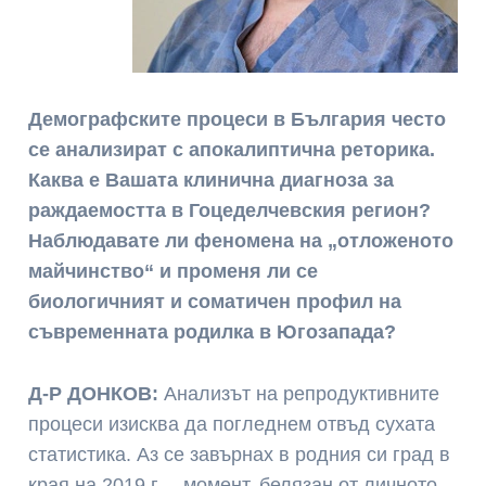
Демографските процеси в България често
се анализират с апокалиптична реторика.
Каква е Вашата клинична диагноза за
раждаемостта в Гоцеделчевския регион?
Наблюдавате ли феномена на „отложеното
майчинство“ и променя ли се
биологичният и соматичен профил на
съвременната родилка в Югозапада?
Д-Р ДОНКОВ:
Анализът на репродуктивните
процеси изисква да погледнем отвъд сухата
статистика. Аз се завърнах в родния си град в
края на 2019 г. – момент, белязан от личното