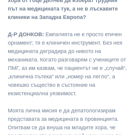
хора от Гоце Делчев да изберат трудния
път на медицината тук, а не в лъскавите
клиники на Западна Европа?
Д-Р ДОНКОВ:
Емпатията не е просто етичен
орнамент; тя е клиничен инструмент. Без нея
медицината деградира до нивото на
механиката. Когато разговарям с учениците от
ПМГ, аз им казвам, че пациентът не е „случай“,
„клинична пътека“ или „номер на легло“, а
човешко същество в състояние на
екзистенциална уязвимост.
Моята лична мисия е да депатологизирам
представата за медицината в провинцията.
Опитвам се да внуша на младите хора, че