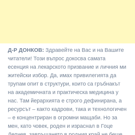
Д-Р ДОНКОВ:
Здравейте на Вас и на Вашите
читатели! Този въпрос докосва самата
есенция на лекарското призвание и личния ми
житейски избор. Да, имах привилегията да
трупам опит в структури, които са гръбнакът
на академичната и практическа медицина у
нас. Там йерархията е строго дефинирана, а
ресурсът – както кадрови, така и технологичен
– е концентриран в огромни мащаби. Но за
мен, като човек, роден и израснал в Гоце
Делчев, завръщането в родния край не беше