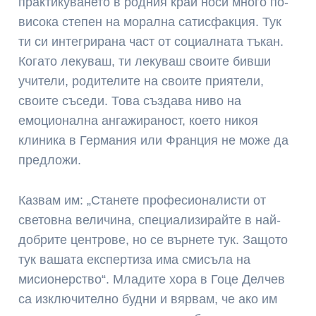
практикуването в родния край носи много по-
висока степен на морална сатисфакция. Тук
ти си интегрирана част от социалната тъкан.
Когато лекуваш, ти лекуваш своите бивши
учители, родителите на своите приятели,
своите съседи. Това създава ниво на
емоционална ангажираност, което никоя
клиника в Германия или Франция не може да
предложи.
Казвам им: „Станете професионалисти от
световна величина, специализирайте в най-
добрите центрове, но се върнете тук. Защото
тук вашата експертиза има смисъла на
мисионерство“. Младите хора в Гоце Делчев
са изключително будни и вярвам, че ако им