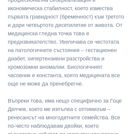
икономическа стабилност, което измества
първата гравидност (бременност) към третото
и дори четвъртото десетилетие от живота. От
медицинска гледна точка това е
предизвикателство. Увеличава се честотата
на патологичните състояния – гестационен
диабет, хипертензивни разстройства и
хромозомни аномалии. Биологичният
часовник е константа, която медицината все
още не може да пренебрегне.
Въпреки това, има нещо специфично за Гоце
Делчев, което ме изпълва с оптимизъм –
ренесансът на многодетните семейства. Все
по-често наблюдавам двойки, които