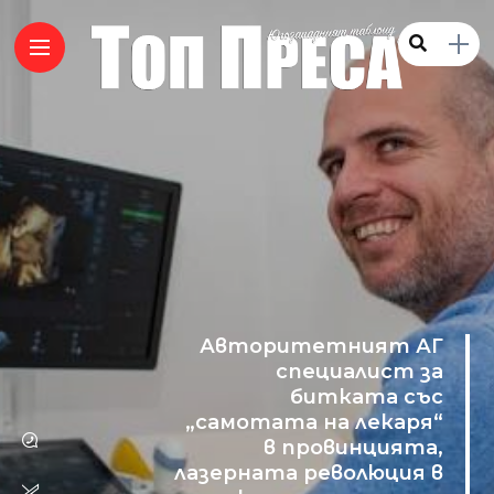
Авторитетният АГ
специалист за
битката със
„самотата на лекаря“
в провинцията,
лазерната революция в