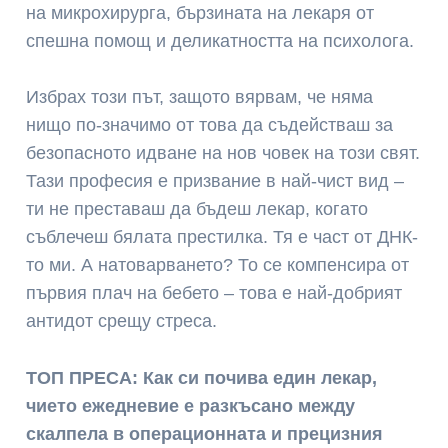
на микрохирурга, бързината на лекаря от
спешна помощ и деликатността на психолога.
Избрах този път, защото вярвам, че няма
нищо по-значимо от това да съдействаш за
безопасното идване на нов човек на този свят.
Тази професия е призвание в най-чист вид –
ти не преставаш да бъдеш лекар, когато
съблечеш бялата престилка. Тя е част от ДНК-
то ми. А натоварването? То се компенсира от
първия плач на бебето – това е най-добрият
антидот срещу стреса.
ТОП ПРЕСА: Как си почива един лекар,
чието ежедневие е разкъсано между
скалпела в операционната и прецизния