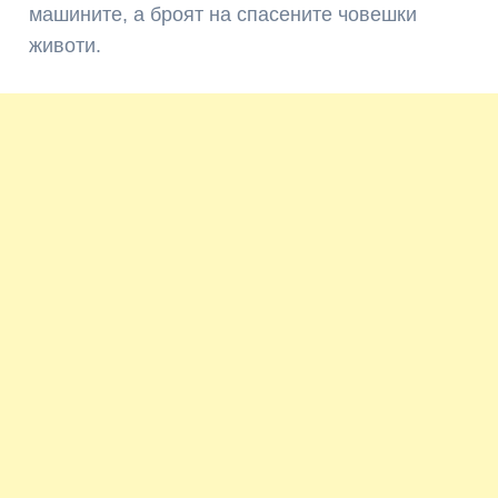
машините, а броят на спасените човешки
животи.