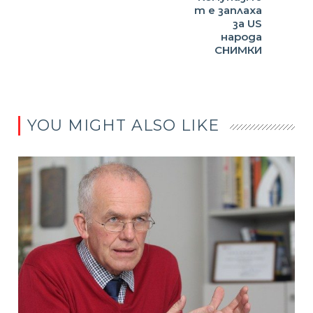
т е заплаха
за US
народа
СНИМКИ
YOU MIGHT ALSO LIKE