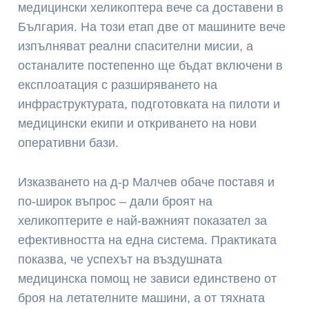
медицински хеликоптера вече са доставени в
България. На този етап две от машините вече
изпълняват реални спасителни мисии, а
останалите постепенно ще бъдат включени в
експлоатация с разширяването на
инфраструктурата, подготовката на пилоти и
медицински екипи и откриването на нови
оперативни бази.
Изказването на д-р Малчев обаче поставя и
по-широк въпрос – дали броят на
хеликоптерите е най-важният показател за
ефективността на една система. Практиката
показва, че успехът на въздушната
медицинска помощ не зависи единствено от
броя на летателните машини, а от тяхната