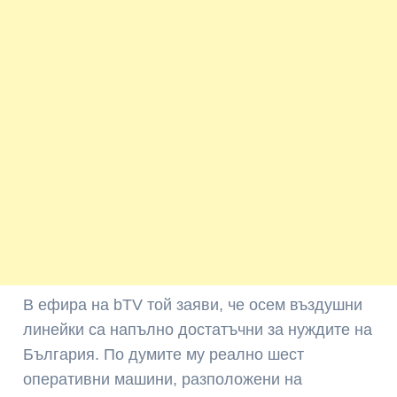
В ефира на bTV той заяви, че осем въздушни
линейки са напълно достатъчни за нуждите на
България. По думите му реално шест
оперативни машини, разположени на