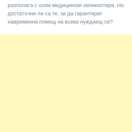
разполага с осем медицински хеликоптера. Но
достатъчни ли са те, за да гарантират
навременна помощ на всеки нуждаещ се?