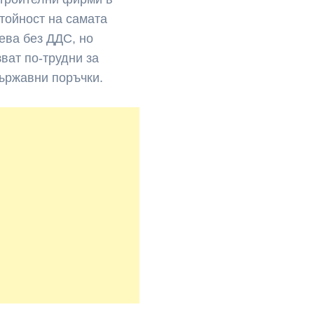
стойност на самата
ева без ДДС, но
зват по-трудни за
държавни поръчки.