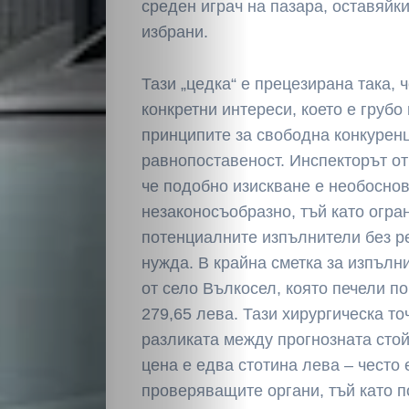
среден играч на пазара, оставяйки
избрани.
Тази „цедка“ е прецезирана така, 
конкретни интереси, което е грубо
принципите за свободна конкуренц
равнопоставеност. Инспекторът о
че подобно изискване е необосно
незаконосъобразно, тъй като огра
потенциалните изпълнители без р
нужда. В крайна сметка за изпълн
от село Вълкосел, която печели по
279,65 лева. Тази хирургическа то
разликата между прогнозната сто
цена е едва стотина лева – често
проверяващите органи, тъй като п