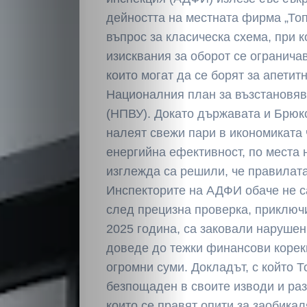
дейността на местната фирма „То
въпрос за класическа схема, при к
изисквания за оборот се огранича
които могат да се борят за апетит
Националния план за възстановяв
(НПВУ). Докато държавата и Брюк
налеят свежи пари в икономиката 
енергийна ефективност, по места
изглежда са решили, че правилат
Инспекторите на АДФИ обаче не с
след прецизна проверка, приключ
2025 година, са заковали нарушен
доведе до тежки финансови корек
огромни суми. Докладът, с който Т
безпощаден в своите изводи и ра
които се правят опити за заобикал