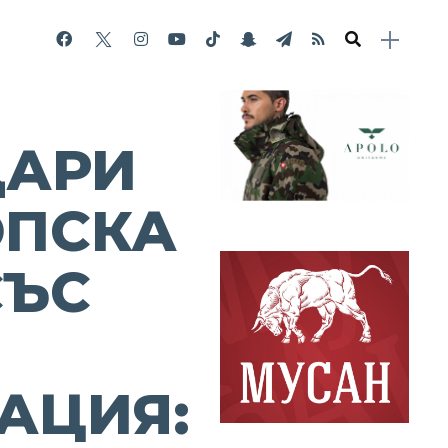
ДАРИ
ОПСКА
СЪС
АЦИЯ: