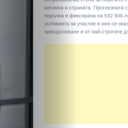
Светско
региона и страната. Прогнозната 
поръчка е фиксирана на 532 500 л
Крими
условията за участие в нея се ока
преодоляване и от най-строгите 
Малки
обяви
Таблоид
Новини
Search