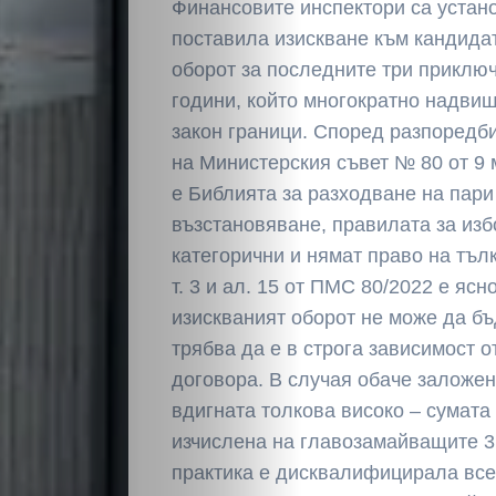
Финансовите инспектори са устано
поставила изискване към кандида
оборот за последните три прикл
години, който многократно надви
закон граници. Според разпоредб
на Министерския съвет № 80 от 9 
е Библията за разходване на пари
възстановяване, правилата за изб
категорични и нямат право на тълку
т. 3 и ал. 15 от ПМС 80/2022 е ясн
изискваният оборот не може да бъ
трябва да е в строга зависимост о
договора. В случая обаче заложен
вдигната толкова високо – сумата
изчислена на главозамайващите 3 
практика е дисквалифицирала все