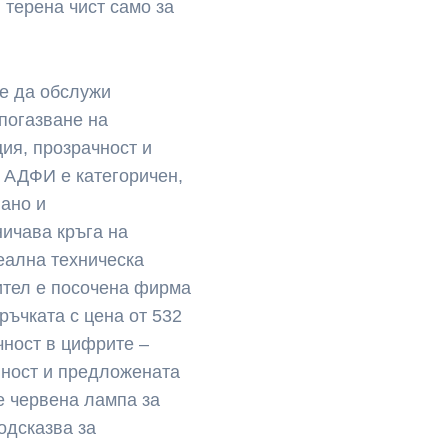
 терена чист само за
че да обслужи
 погазване на
ия, прозрачност и
т АДФИ е категоричен,
вано и
ничава кръга на
еална техническа
ител е посочена фирма
ръчката с цена от 532
чност в цифрите –
йност и предложената
 е червена лампа за
одсказва за