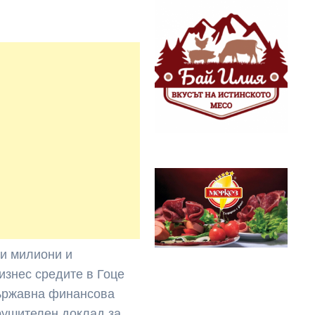
ки милиони и
изнес средите в Гоце
държавна финансова
рушителен доклад за