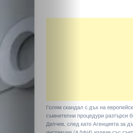
Голям скандал с дъх на европейс
съмнителни процедури разтърси б
Делчев, след като Агенцията за 
инспекция (АДФИ) излезе със сък