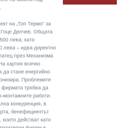
.
ект на „Топ Термо“ за
в Гоце Делчев. Общата
500 лева, като
00 лева – идва директно
латец през Механизма
На хартия всичко
а да стане енергийно
ернизира. Проблемите
о фирмата трябва да
о-монтажните работи.
лна конкуренция, в
ерта, бенефициентът
, които действат като
строителни фирми в