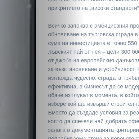
прикритието на „високи стандарти“
Всичко започва с амбициозния про
обновяване на търговска сграда 
сума на инвестицията е точно 550 
НАЧАЛО
лъвският пай от нея – цели 300 0
от джоба на европейския данъкоп
Политика
за възстановяване и устойчивост. 
изглежда чудесно: сградата трябв
Разследване
ефективна, а бизнесът да се мод
обаче изплуват в момента, в койт
Спорт
избере кой ще извърши строителн
Вместо да създаде условия за реа
Скандали
която да спечели най-добрата оф
залага в документацията критерии
Култура
непробиваема стена за повечето 