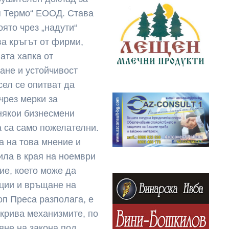
п Термо“ ЕООД. Става
оято чрез „надути“
ва кръгът от фирми,
ната хапка от
ане и устойчивост
сел се опитват да
чрез мерки за
 някои бизнесмени
а са само пожелателни.
а на това мнение и
ила в края на ноември
ие, което може да
ции и връщане на
оп Преса разполага, е
зкрива механизмите, по
яне на закона под