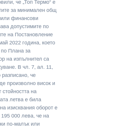
вили, че „Топ Термо“ е
тите за минимален общ
ючили финансови
шава допустимите по
ите на Постановление
май 2022 година, което
 по Плана за
ор на изпълнител са
ване. В чл. 7, ал. 11,
о разписано, че
де произволно висок и
т стойността на
ата летва е била
 на изисквания оборот е
195 000 лева, че на
ки по-малък или