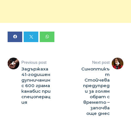
Previous post
Next post
Задържаха
Синоптикъ
41-годишен
т
дупничанин
Стойчева
с 600 грама
предупред
канабис при
и за голям
спецоперац
обрат с
ия
времето –
започва
още днес