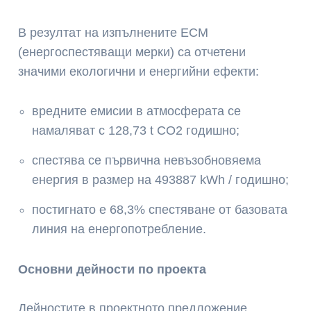
В резултат на изпълнените ЕСМ
(енергоспестяващи мерки) са отчетени
значими екологични и енергийни ефекти:
вредните емисии в атмосферата се
намаляват с 128,73 t СО2 годишно;
спестява се първична невъзобновяема
енергия в размер на 493887 kWh / годишно;
постигнато е 68,3% спестяване от базовата
линия на енергопотребление.
Основни дейности по проекта
Дейностите в проектното предложение