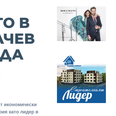
О В
ЛЧЕВ
 ДА
А
т икономически
рия като лидер в