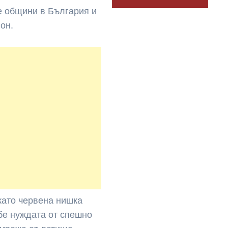
е общини в България и
он.
като червена нишка
 бе нуждата от спешно