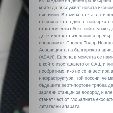
изграждане на децентрализирана 
Светско
които да обслужват новата иконом
височини. В този контекст, летище
Крими
откроява като един от най-ярките
стратегически обект, който може д
Малки
десетилетната изолация и превърн
иновациите. Според Тодор Ивандж
обяви
Асоциацията на българската авиа
(АБАИ), Европа в момента се нами
Таблоид
в който изоставането от САЩ и Ки
необратимо, ако не се инвестира 
Новини
инфраструктура. Той посочи, че м
бъдещите вертипортове трябва да
зарядни станции за водород и еле
Search
станат част от глобалната екосис
летателни апарати.