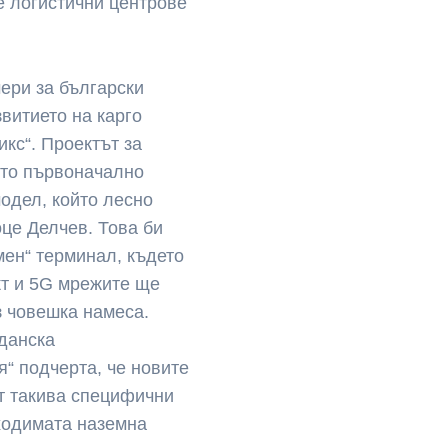
е логистични центрове
ери за български
звитието на карго
кс“. Проектът за
йто първоначално
одел, който лесно
це Делчев. Това би
мен“ терминал, където
кт и 5G мрежите ще
з човешка намеса.
данска
“ подчерта, че новите
т такива специфични
бходимата наземна