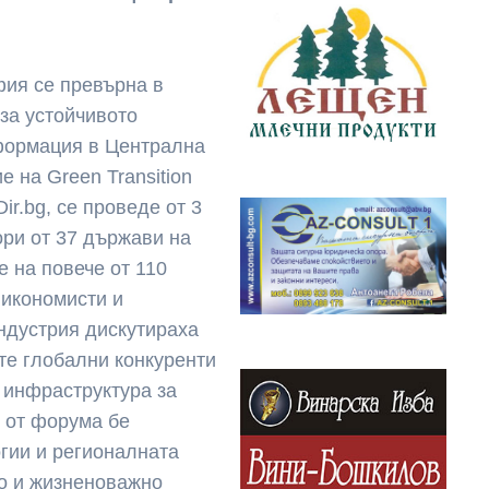
ия се превърна в
за устойчивото
формация в Централна
 на Green Transition
ir.bg, се проведе от 3
ори от 37 държави на
е на повече от 110
 икономисти и
ндустрия дискутираха
те глобални конкуренти
 инфраструктура за
 от форума бе
гии и регионалната
ко и жизненоважно