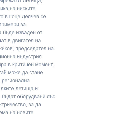
мрежа от летища,
ика на ниските
то в Гоце Делчев се
 примери за
а бъде изваден от
ат в двигател на
иков, председател на
ционна индустрия
ра в критичен момент,
тай може да стане
в регионална
алките летища и
 бъдат оборудвани със
ктричество, за да
тема на новите