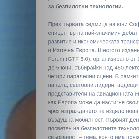
за безпилотни технологии.
През първата седмица на юни Соф
епицентър на най-значимия дебат 
развитие и икономическата транс
и Източна Европа. Шестото издание
Forum (GTF 6.0), организирано от D
до 5 юни, събирайки над 450 лект
четири паралелни сцени. В рамкит
панела, световни лидери, водещи
представители на авиационната и
как Европа може да настигне свои
чрез изграждането на изцяло нова
въздушна мобилност. Първият ден
посветен на безпилотните техноло
свързаност – тема, която има пря