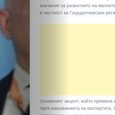
значение за развитието на малкит
в частност за Гоцеделчевския реги
НАЧАЛО
Политика
Разследване
Спорт
Скандали
Основният акцент, който премина 
Култура
през изказванията на експертите,