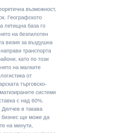
теоретична възможност,
ок. Географското
а летищна база го
нето на безпилотен
та визия за въздушна
 направи транспорта
айони, като по този
нето на малките
 логистика от
арската търговско-
оматизираните системи
ставка с над 60%.
 Делчев в такава
т бизнес ще може да
те на минути,