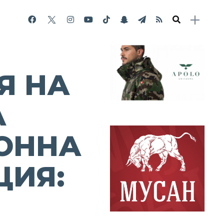
Я НА
А
ОННА
ЦИЯ: