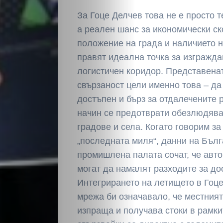
За Гоце Делчев това не е просто 
а реален шанс за икономически ск
положение на града и наличието н
правят идеална точка за изгражда
логистичен коридор. Представена
свързаност цели именно това – да
достъпен и бърз за отдалечените р
начин се предотврати обезлюдява
градове и села. Когато говорим за
„последната миля“, данни на Бълг
промишлена палата сочат, че авт
могат да намалят разходите за до
Интегрирането на летището в Гоце
мрежа би означавало, че местния
изпраща и получава стоки в рамки