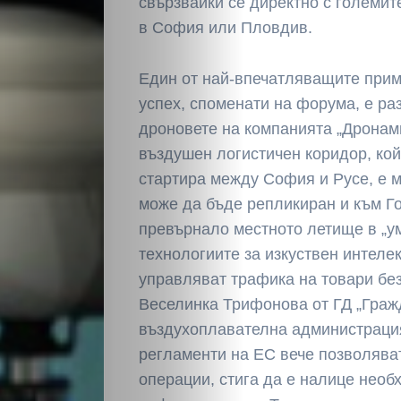
свързвайки се директно с големит
в София или Пловдив.
Един от най-впечатляващите прим
успех, споменати на форума, е ра
дроновете на компанията „Дронами
въздушен логистичен коридор, ко
стартира между София и Русе, е м
може да бъде репликиран и към Го
превърнало местното летище в „у
технологиите за изкуствен интеле
управляват трафика на товари бе
Веселинка Трифонова от ГД „Граж
въздухоплавателна администрация
регламенти на ЕС вече позволява
операции, стига да е налице нео