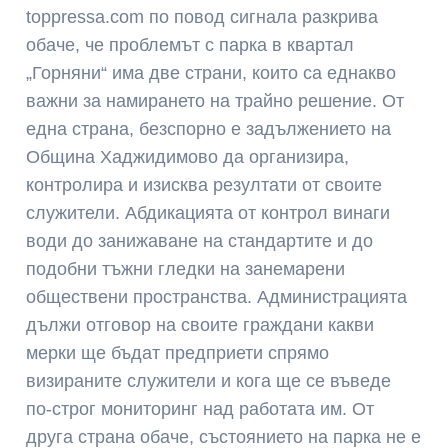
toppressa.com по повод сигнала разкрива
обаче, че проблемът с парка в квартал
„Горняни“ има две страни, които са еднакво
важни за намирането на трайно решение. От
една страна, безспорно е задължението на
Община Хаджидимово да организира,
контролира и изисква резултати от своите
служители. Абдикацията от контрол винаги
води до занижаване на стандартите и до
подобни тъжни гледки на занемарени
обществени пространства. Администрацията
дължи отговор на своите граждани какви
мерки ще бъдат предприети спрямо
визираните служители и кога ще се въведе
по-строг мониторинг над работата им. От
друга страна обаче, състоянието на парка не е