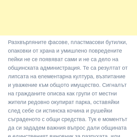
Разхвърляните фасове, пластмасови бутилки,
опаковки от храна и умишлено повредените
пейки не се появяват сами и не са дело на
общинската администрация. Те са резултат от
липсата на елементарна култура, възпитание
и уважение към общото имущество. Сигналът
на гражданите описва как групи от местни
жители редовно окупират парка, оставяйки
след себе си истинска кочина и рушейки
съграденото с общи средства. Тук е моментът
да си зададем важния въпрос дали общината
е единственият виновник за разрухата, или