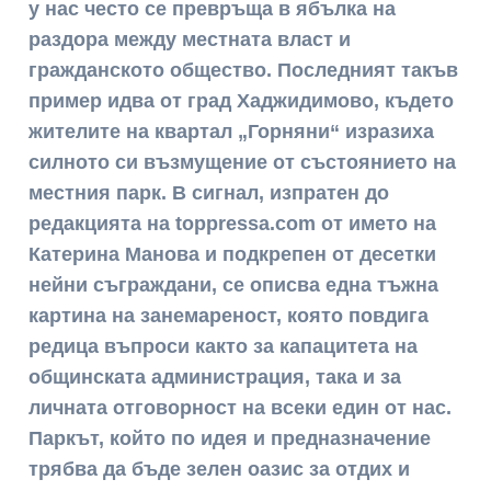
у нас често се превръща в ябълка на
раздора между местната власт и
гражданското общество. Последният такъв
пример идва от град Хаджидимово, където
жителите на квартал „Горняни“ изразиха
силното си възмущение от състоянието на
местния парк. В сигнал, изпратен до
редакцията на toppressa.com от името на
Катерина Манова и подкрепен от десетки
нейни съграждани, се описва една тъжна
картина на занемареност, която повдига
редица въпроси както за капацитета на
общинската администрация, така и за
личната отговорност на всеки един от нас.
Паркът, който по идея и предназначение
трябва да бъде зелен оазис за отдих и