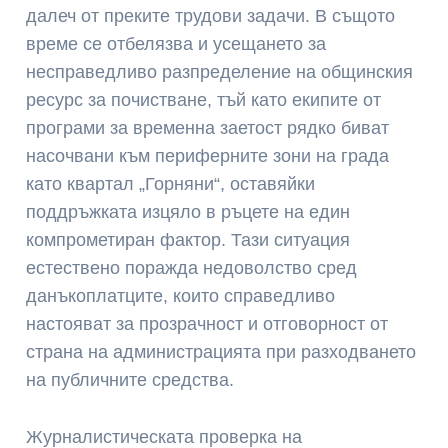
далеч от преките трудови задачи. В същото
време се отбелязва и усещането за
несправедливо разпределение на общинския
ресурс за почистване, тъй като екипите от
програми за временна заетост рядко биват
насочвани към периферните зони на града
като квартал „Горняни“, оставяйки
поддръжката изцяло в ръцете на един
компрометиран фактор. Тази ситуация
естествено поражда недоволство сред
данъкоплатците, които справедливо
настояват за прозрачност и отговорност от
страна на администрацията при разходването
на публичните средства.
Журналистическата проверка на