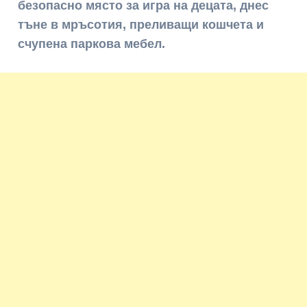
безопасно място за игра на децата, днес
тъне в мръсотия, преливащи кошчета и
счупена паркова мебел.