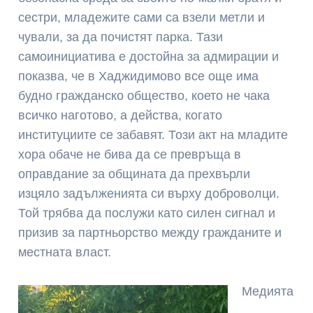
сестри, младежите сами са взели метли и
чували, за да почистят парка. Тази
самоинициатива е достойна за адмирации и
показва, че в Хаджидимово все още има
будно гражданско общество, което не чака
всичко наготово, а действа, когато
институциите се забавят. Този акт на младите
хора обаче не бива да се превръща в
оправдание за общината да прехвърли
изцяло задълженията си върху доброволци.
Той трябва да послужи като силен сигнал и
призив за партньорство между гражданите и
местната власт.
Медията