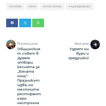
ГОРНЯНИ
ПАРК
ПОЧИСТВАНЕ
ХАДЖИДИМОВО
Previous post
Next post
Общинския
Удрят ни
т съвет в
бури и
Драма
градушки!
отвори
кесията за
„Бялата
нощ“:
Празникът
идва, но
местните
ресторант
ьори
настръхна