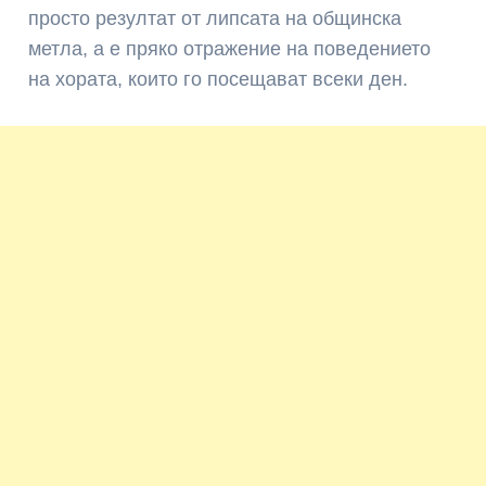
просто резултат от липсата на общинска
метла, а е пряко отражение на поведението
на хората, които го посещават всеки ден.