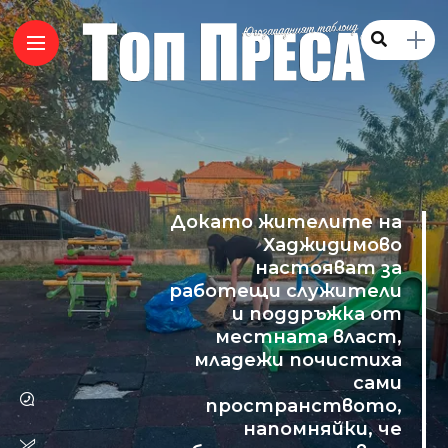
Докато жителите на
Хаджидимово
настояват за
работещи служители
и поддръжка от
местната власт,
младежи почистиха
сами
пространството,
напомняйки, че