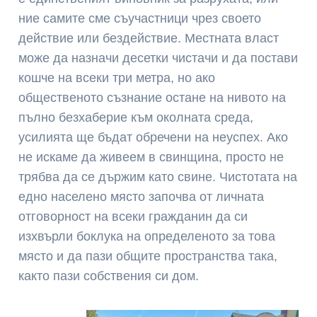
ние самите сме съучастници чрез своето
действие или бездействие. Местната власт
може да назначи десетки чистачи и да постави
кошче на всеки три метра, но ако
общественото съзнание остане на нивото на
пълно безхаберие към околната среда,
усилията ще бъдат обречени на неуспех. Ако
не искаме да живеем в свинщина, просто не
трябва да се държим като свине. Чистотата на
едно населено място започва от личната
отговорност на всеки гражданин да си
изхвърли боклука на определеното за това
място и да пази общите пространства така,
както пази собствения си дом.