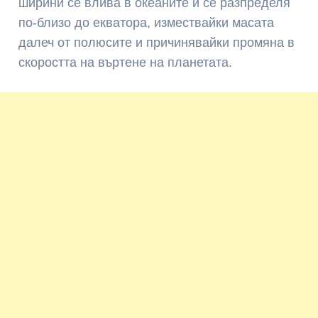
ширини се влива в океаните и се разпределя
по-близо до екватора, измествайки масата
далеч от полюсите и причинявайки промяна в
скоростта на въртене на планетата.