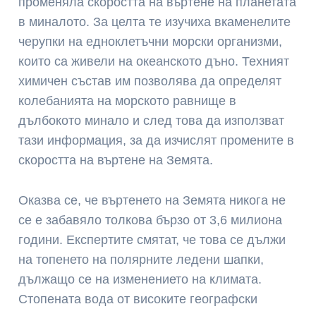
променяла скоростта на въртене на планетата
в миналото. За целта те изучиха вкаменелите
черупки на едноклетъчни морски организми,
които са живели на океанското дъно. Техният
химичен състав им позволява да определят
колебанията на морското равнище в
дълбокото минало и след това да използват
тази информация, за да изчислят промените в
скоростта на въртене на Земята.
Оказва се, че въртенето на Земята никога не
се е забавяло толкова бързо от 3,6 милиона
години. Експертите смятат, че това се дължи
на топенето на полярните ледени шапки,
дължащо се на изменението на климата.
Стопената вода от високите географски