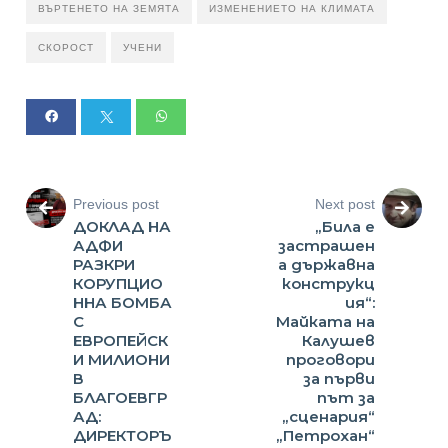
ВЪРТЕНЕТО НА ЗЕМЯТА
ИЗМЕНЕНИЕТО НА КЛИМАТА
СКОРОСТ
УЧЕНИ
Previous post
Next post
ДОКЛАД НА
„Била е
АДФИ
застрашен
РАЗКРИ
а държавна
КОРУПЦИО
конструкц
ННА БОМБА
ия“:
С
Майката на
ЕВРОПЕЙСК
Калушев
И МИЛИОНИ
проговори
В
за първи
БЛАГОЕВГР
път за
АД:
„сценария“
ДИРЕКТОРЪ
„Петрохан“