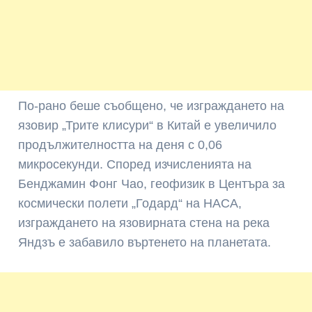
По-рано беше съобщено, че изграждането на
язовир „Трите клисури“ в Китай е увеличило
продължителността на деня с 0,06
микросекунди. Според изчисленията на
Бенджамин Фонг Чао, геофизик в Центъра за
космически полети „Годард“ на НАСА,
изграждането на язовирната стена на река
Яндзъ е забавило въртенето на планетата.