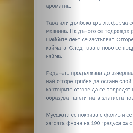
ароматна.
Тава или дълбока кръгла форма с
мазнина. На дъното се подрежда 
шайбите леко се застъпват. Отгор
каймата. След това отново се по
кайма.
Реденето продължава до изчерпва
най-отгоре трябва да остане слой
картофите отгоре да се подредят 
образуват апетитната златиста по
Мусаката се покрива с фолио и се
загрята фурна на 190 градуса за о