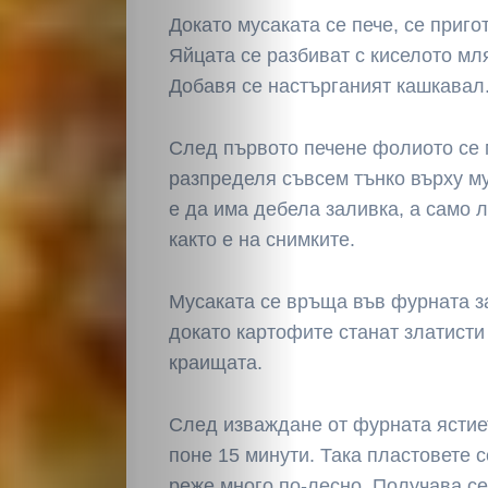
Докато мусаката се пече, се приго
Яйцата се разбиват с киселото мл
Добавя се настърганият кашкавал
След първото печене фолиото се 
разпределя съвсем тънко върху му
е да има дебела заливка, а само л
както е на снимките.
Мусаката се връща във фурната з
докато картофите станат златисти
краищата.
След изваждане от фурната ястие
поне 15 минути. Така пластовете с
реже много по-лесно. Получава с