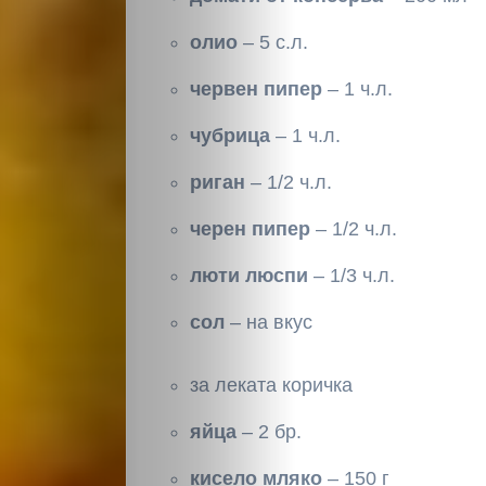
олио
– 5 с.л.
червен пипер
– 1 ч.л.
чубрица
– 1 ч.л.
риган
– 1/2 ч.л.
черен пипер
– 1/2 ч.л.
люти люспи
– 1/3 ч.л.
сол
– на вкус
за леката коричка
яйца
– 2 бр.
кисело мляко
– 150 г