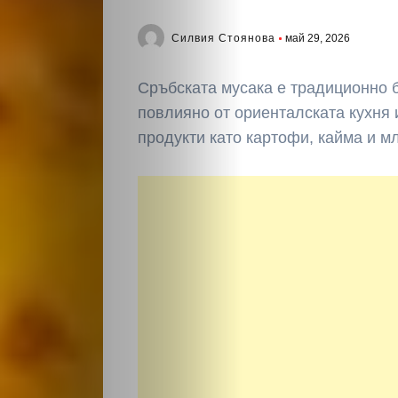
Силвия Стоянова
май 29, 2026
Сръбската мусака е традиционно б
повлияно от ориенталската кухня 
продукти като картофи, кайма и м