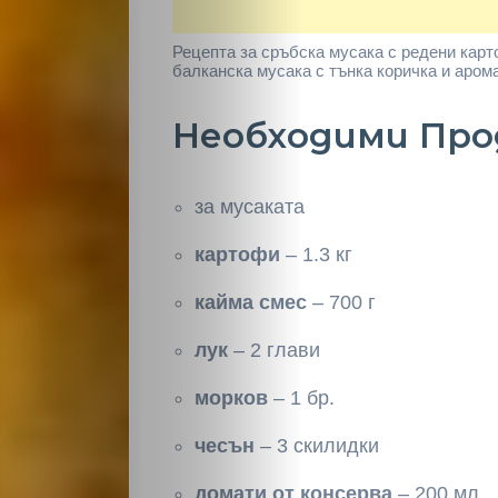
Рецепта за сръбска мусака с редени карт
балканска мусака с тънка коричка и аром
Необходими Пр
за мусаката
картофи
– 1.3 кг
кайма смес
– 700 г
лук
– 2 глави
морков
– 1 бр.
чесън
– 3 скилидки
домати от консерва
– 200 мл