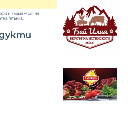
офи и кайма – сочна
атна плънка.
одукти