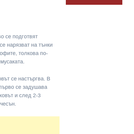
во се подготвят
се нарязват на тънки
тофите, толкова по-
 мусаката.
овът се настъргва. В
 първо се задушава
ковът и след 2-3
 чесън.