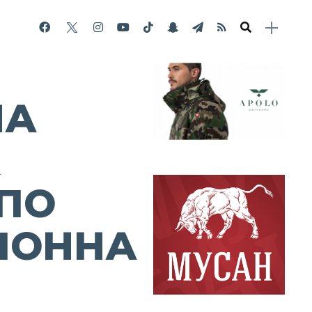
НА
А
ПО
ИОННА