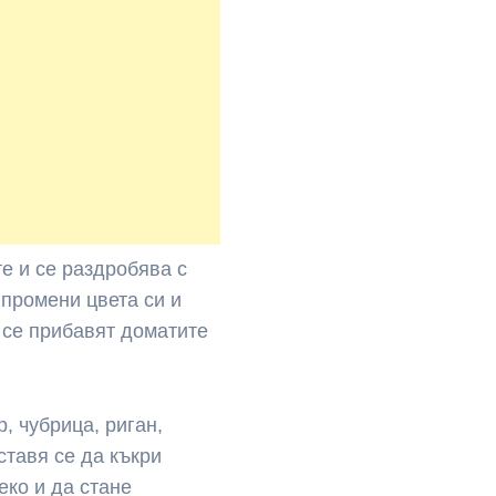
е и се раздробява с
 промени цвета си и
а се прибавят доматите
, чубрица, риган,
ставя се да къкри
еко и да стане