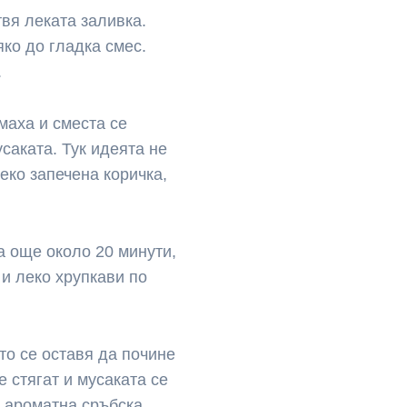
твя леката заливка.
яко до гладка смес.
.
маха и сместа се
саката. Тук идеята не
еко запечена коричка,
а още около 20 минути,
 и леко хрупкави по
то се оставя да почине
е стягат и мусаката се
е ароматна сръбска