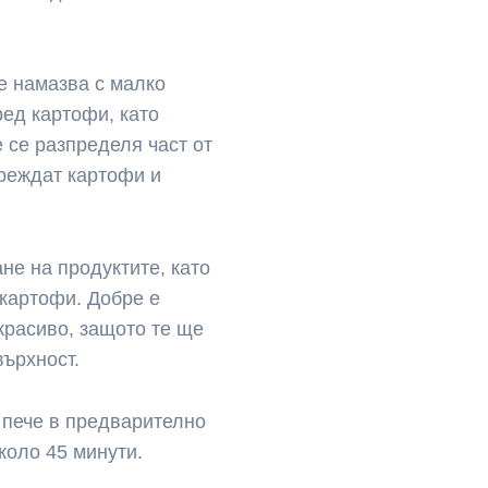
е намазва с малко
ред картофи, като
е се разпределя част от
дреждат картофи и
не на продуктите, като
 картофи. Добре е
красиво, защото те ще
върхност.
 пече в предварително
коло 45 минути.