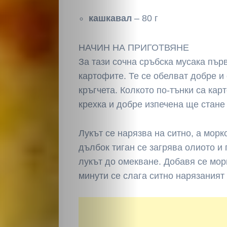
кашкавал
– 80 г
НАЧИН НА ПРИГОТВЯНЕ
За тази сочна сръбска мусака пър
картофите. Те се обелват добре и 
НАЧАЛО
кръгчета. Колкото по-тънки са кар
крехка и добре изпечена ще стане
Политика
Лукът се нарязва на ситно, а морк
Разследване
дълбок тиган се загрява олиото и
Спорт
лукът до омекване. Добавя се мор
минути се слага ситно нарязаният
Скандали
Култура