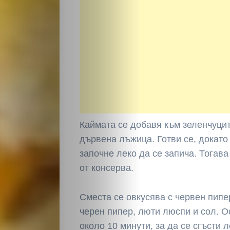
Светско
Крими
Малки
обяви
Таблоид
Каймата се добавя към зеленчуцит
дървена лъжица. Готви се, докато
Новини
започне леко да се запича. Тогав
от консерва.
Search
Сместа се овкусява с червен пипер
черен пипер, люти люспи и сол. О
около 10 минути, за да се сгъсти л