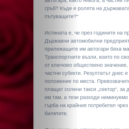
автогара, както някога, а частни 
гръб? Къде е ролята на държавата
пътуващите?“
Истината е, че през годините на 
Държавни автомобилни предприят
прилежащите им автогари бяха ма
Транспортните възли, които по св
от ключово обществено значение,
частни субекти. Резултатът днес 
положение по места. Превозвачит
плащат солени такси „сектор“, за 
им там, а тези разходи неминуемо
гърба на крайния потребител чрез
билетите.