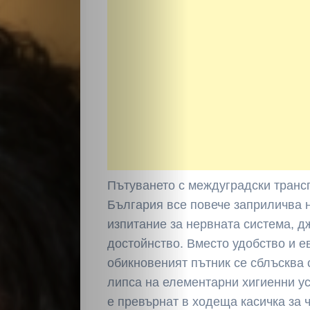
Пътуването с междуградски транс
България все повече заприличва 
изпитание за нервната система, д
достойнство. Вместо удобство и е
обикновеният пътник се сблъсква 
липса на елементарни хигиенни ус
е превърнат в ходеща касичка за 