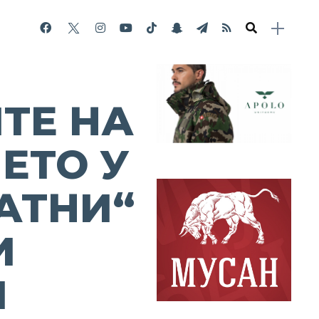
ТЕ НА
ЕТО У
ЛАТНИ“
И
И