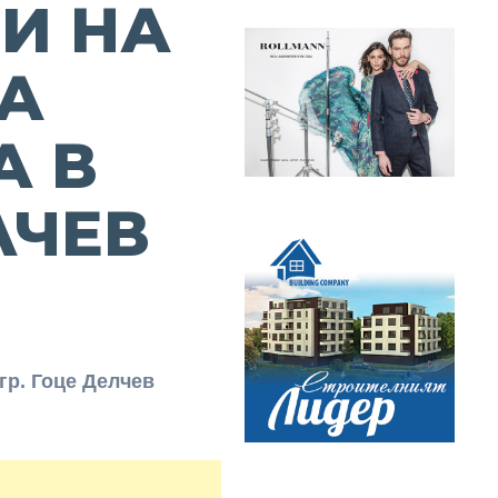
И НА
А
А В
ЛЧЕВ
гр. Гоце Делчев