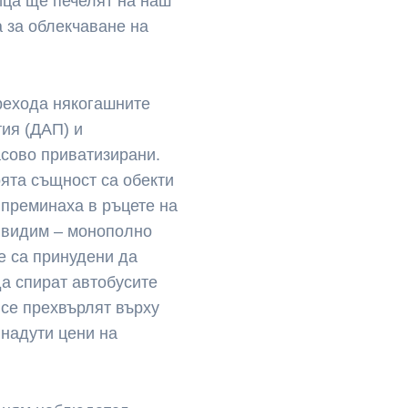
лица ще печелят на наш
 за облекчаване на
прехода някогашните
ия (ДАП) и
сово приватизирани.
оята същност са обекти
 преминаха в ръцете на
е видим – монополно
е са принудени да
да спират автобусите
 се прехвърлят върху
 надути цени на