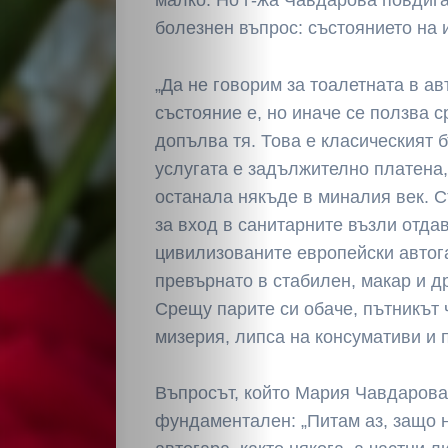
болезнен въпрос: състоянието на 
„Да не говорим за тоалетната в ав
състояние е, но иначе се ползва 
допълва тя. Това е класическият 
услугата е задължително платена,
останала някъде в миналия век. С
за вход в санитарните възли отда
цивилизованите европейски автога
превърнато в стабилен, макар и д
Срещу парите си обаче, пътникът 
мизерия, липса на консумативи и
Въпросът, който Мария Чавдарова
фундаментален: „Питам аз, защо