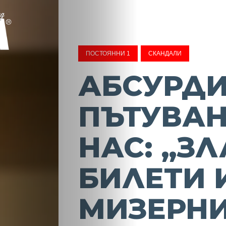
ПОСТОЯННИ 1
СКАНДАЛИ
АБСУРДИ
ПЪТУВАН
НАС: „З
БИЛЕТИ 
МИЗЕРН