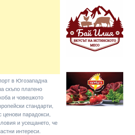
порт в Югозападна
на скъпо платено
жоба и човешкото
вропейски стандарти,
с ценови парадокси,
ловия и усещането, че
частни интереси.