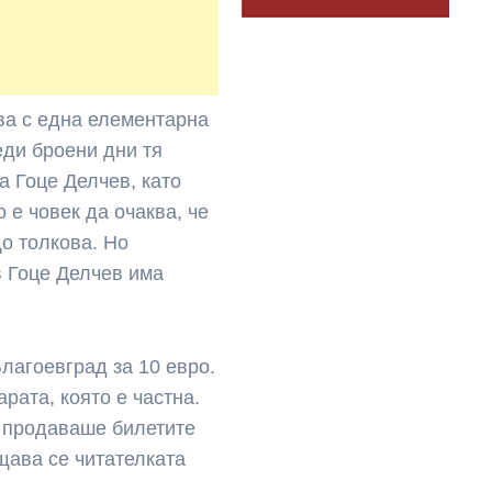
ва с една елементарна
еди броени дни тя
а Гоце Делчев, като
о е човек да очаква, че
о толкова. Но
в Гоце Делчев има
Благоевград за 10 евро.
арата, която е частна.
 продаваше билетите
ущава се читателката