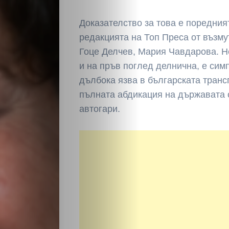
Доказателство за това е поредния
редакцията на Топ Преса от възму
Гоце Делчев, Мария Чавдарова. Н
и на пръв поглед делнична, е сим
дълбока язва в българската транс
пълната абдикация на държавата 
автогари.