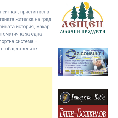
т сигнал, пристигнал в
тената жителка на град
ейната история, макар
птоматична за една
портна система –
от обществените