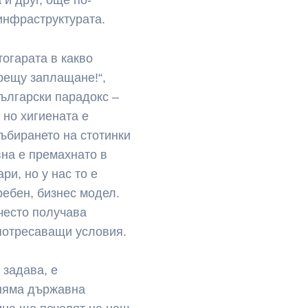
инфраструктурата.
тогарата в какво
срещу заплащане!“,
български парадокс –
 но хигиената е
ъбирането на стотинки
вна е премахнато в
ри, но у нас то е
ребен, бизнес модел.
често получава
 потресаващи условия.
 задава, е
 няма държавна