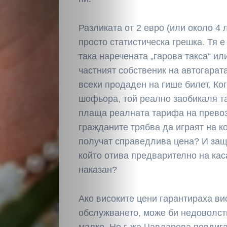
Светско
Разликата от 2 евро (или около 4 
Крими
просто статистическа грешка. Тя е
така наречената „гарова такса“ ил
Малки
частният собственик на автогарат
всеки продаден на гише билет. Ко
обяви
шофьора, той реално заобикаля та
плаща реалната тарифа на прево
Таблоид
гражданите трябва да играят на ко
получат справедлива цена? И защ
Новини
който отива предварително на ка
наказан?
Search
Ако високите цени гарантираха ви
обслужването, може би недоволст
малко. Но г-жа Чавдарова повдига