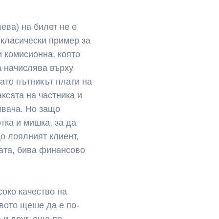
лева) на билет не е
 класически пример за
и комисионна, която
а начислява върху
гато пътникът плати на
ксата на частника и
звача. Но защо
тка и мишка, за да
о лоялният клиент,
сата, бива финансово
соко качество на
вото щеше да е по-
 и друг, още по-