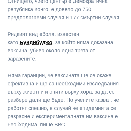
Огнището, чието център е Демократична
република Конго, е довело до 750
предполагаеми случая и 177 смъртни случая.
Рядкият вид ебола, известен
като
Бундибуджо
, за който няма доказана
ваксина, убива около една трета от
заразените.
Няма гаранции, че ваксината ще се окаже
ефективна и ще са необходими изследвания
върху животни и опити върху хора, за да се
разбере дали ще бъде. Но учените казват, че
работят спешно, в случай че епидемията се
разрасне и експерименталната им ваксина е
необходима, пише ВВС.