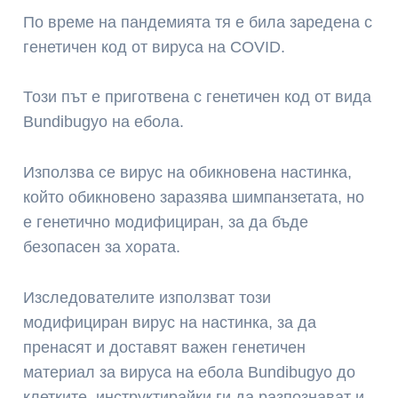
По време на пандемията тя е била заредена с
генетичен код от вируса на COVID.
Този път е приготвена с генетичен код от вида
Bundibugyo на ебола.
Използва се вирус на обикновена настинка,
който обикновено заразява шимпанзетата, но
е генетично модифициран, за да бъде
безопасен за хората.
Изследователите използват този
модифициран вирус на настинка, за да
пренасят и доставят важен генетичен
материал за вируса на ебола Bundibugyo до
клетките, инструктирайки ги да разпознават и