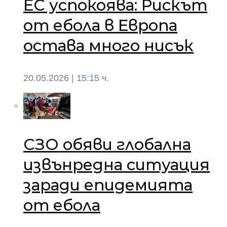
ЕС успокоява: Рискът
от ебола в Европа
остава много нисък
20.05.2026 | 15:15 ч.
СЗО обяви глобална
извънредна ситуация
заради епидемията
от ебола