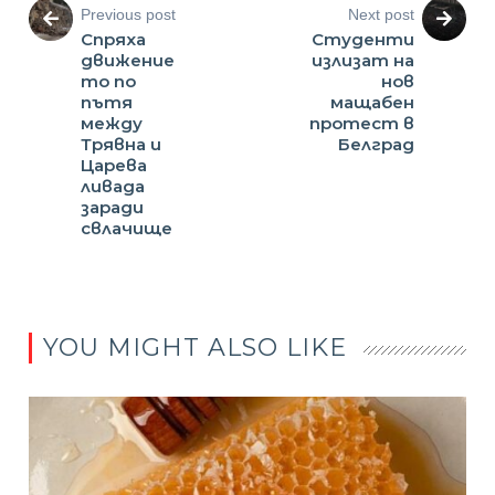
Previous post
Next post
Спряха
Студенти
движение
излизат на
то по
нов
пътя
мащабен
между
протест в
Трявна и
Белград
Царева
ливада
заради
свлачище
YOU MIGHT ALSO LIKE