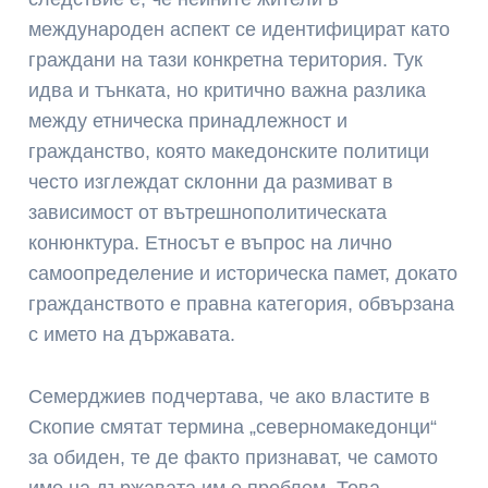
международен аспект се идентифицират като
граждани на тази конкретна територия. Тук
идва и тънката, но критично важна разлика
между етническа принадлежност и
гражданство, която македонските политици
често изглеждат склонни да размиват в
зависимост от вътрешнополитическата
конюнктура. Етносът е въпрос на лично
самоопределение и историческа памет, докато
гражданството е правна категория, обвързана
с името на държавата.
Семерджиев подчертава, че ако властите в
Скопие смятат термина „северномакедонци“
за обиден, те де факто признават, че самото
име на държавата им е проблем. Това