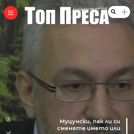
Муцунски, пак ли си
сменяте името или