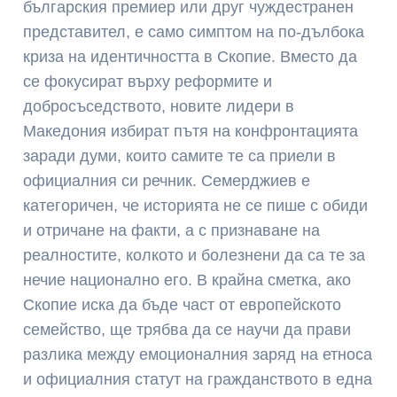
българския премиер или друг чуждестранен
представител, е само симптом на по-дълбока
криза на идентичността в Скопие. Вместо да
се фокусират върху реформите и
добросъседството, новите лидери в
Македония избират пътя на конфронтацията
заради думи, които самите те са приели в
официалния си речник. Семерджиев е
категоричен, че историята не се пише с обиди
и отричане на факти, а с признаване на
реалностите, колкото и болезнени да са те за
нечие национално его. В крайна сметка, ако
Скопие иска да бъде част от европейското
семейство, ще трябва да се научи да прави
разлика между емоционалния заряд на етноса
и официалния статут на гражданството в една