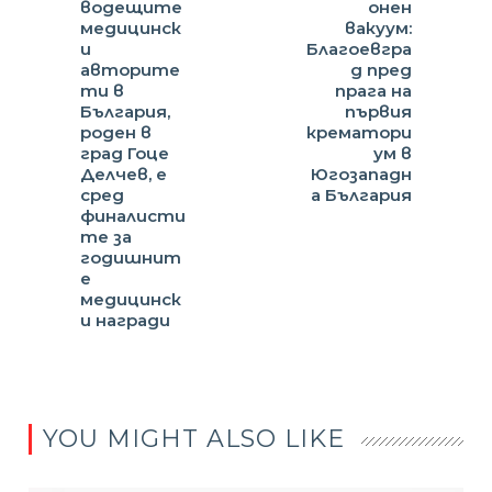
водещите
онен
медицинск
вакуум:
и
Благоевгра
авторите
д пред
ти в
прага на
България,
първия
роден в
крематори
град Гоце
ум в
Делчев, е
Югозападн
сред
а България
финалисти
те за
годишнит
е
медицинск
и награди
YOU MIGHT ALSO LIKE