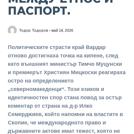
ПАСПОРТ.
Тодор Тодоров
май 18, 2026
Политическите страсти край Вардар
отново достигнаха точка на кипене, след
като външният министър Тимчо Муцунски
и премиерът Християн Мицкоски реагираха
остро на определението
„северномакедонци“. Този езиков и
идентичностен спор стана повод за остър
коментар от страна на д-р Илко
Семерджиев, който напомни на властите в
Скопие, че международното право и
държавните актове имат тежест, която не