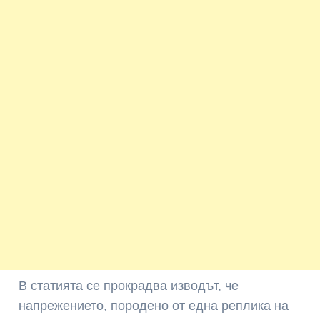
В статията се прокрадва изводът, че
напрежението, породено от една реплика на