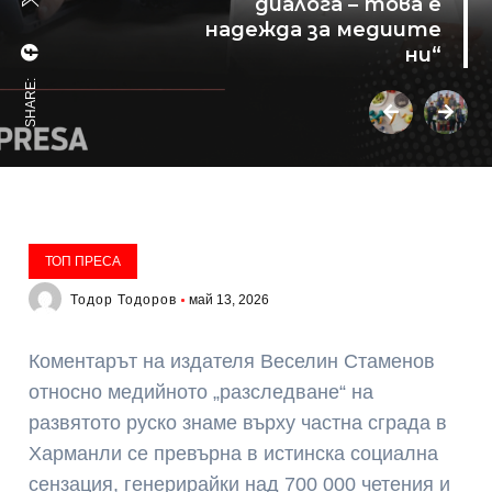
диалога – това е
надежда за медиите
ни“
SHARE:
ТОП ПРЕСА
Тодор Тодоров
май 13, 2026
Коментарът на издателя Веселин Стаменов
относно медийното „разследване“ на
развятото руско знаме върху частна сграда в
Харманли се превърна в истинска социална
сензация, генерирайки над 700 000 четения и