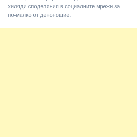
хиляди споделяния в социалните мрежи за
по-малко от денонощие.