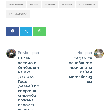
ВЕСЕЛИН
ЕФИР
ИЗВЪН
МАРИЯ
СТАМЕНОВ
ЦЪНЗАРОВА
Previous post
Next post
Пълен
Седем са
хегемон:
основните
Отборът
причини за
на ЛРС
бавен
„СОКОЛ“ –
метаболиз
Гоце
ъм
Делчев по
спортна
стрелба
пожъна
огромен
успех с