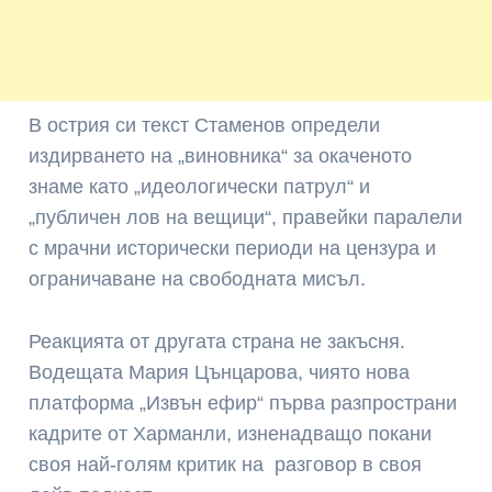
В острия си текст Стаменов определи
издирването на „виновника“ за окаченото
знаме като „идеологически патрул“ и
„публичен лов на вещици“, правейки паралели
с мрачни исторически периоди на цензура и
ограничаване на свободната мисъл.
Реакцията от другата страна не закъсня.
Водещата Мария Цънцарова, чиято нова
платформа „Извън ефир“ първа разпространи
кадрите от Харманли, изненадващо покани
своя най-голям критик на разговор в своя