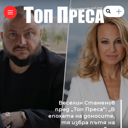
Веселин Стаменов
пред „Топ Преса“: „В
епохата на доносите,
тя избра пътя на