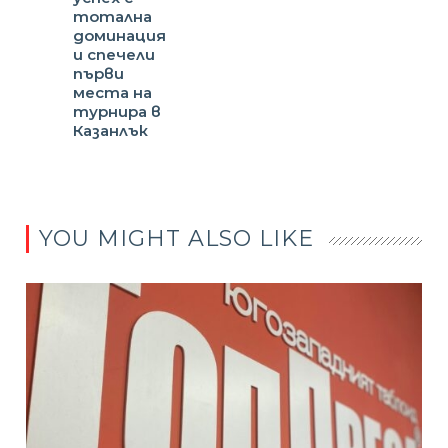
тотална
доминация
и спечели
първи
места на
турнира в
Казанлък
YOU MIGHT ALSO LIKE