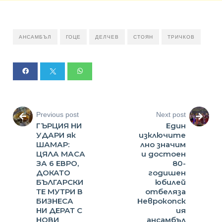
АНСАМБЪЛ
ГОЦЕ
ДЕЛЧЕВ
СТОЯН
ТРИЧКОВ
Previous post
Next post
ГЪРЦИЯ НИ
Един
УДАРИ як
изключите
ШАМАР:
лно значим
ЦЯЛА МАСА
и достоен
ЗА 6 ЕВРО,
80-
ДОКАТО
годишен
БЪЛГАРСКИ
юбилей
ТЕ МУТРИ В
отбеляза
БИЗНЕСА
Неврокопск
НИ ДЕРАТ С
ия
НОВИ
ансамбъл