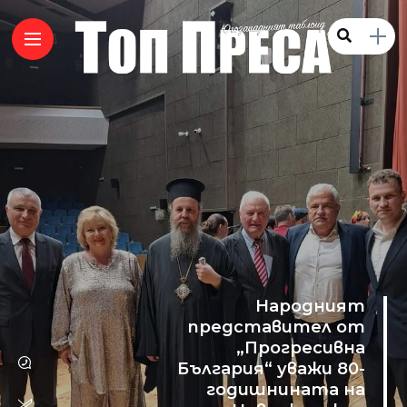
Народният
представител от
„Прогресивна
България“ уважи 80-
годишнината на