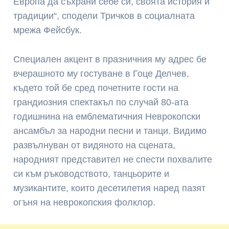
Европа да съхрани себе си, своята история и
традиции“, сподели Тричков в социалната
мрежа Фейсбук.
Специален акцент в празничния му адрес бе
вчерашното му гостуване в Гоце Делчев,
където той бе сред почетните гости на
грандиозния спектакъл по случай 80-ата
годишнина на емблематичния Неврокопски
ансамбъл за народни песни и танци. Видимо
развълнуван от видяното на сцената,
народният представител не спести похвалите
си към ръководството, танцьорите и
музикантите, които десетилетия наред пазят
огъня на неврокопския фолклор.