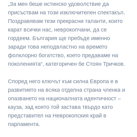
„За мен беше истинско удоволствие да
присъствам на този изключителен спектакъл.
Поздравявам тези прекрасни таланти, които
карат всички нас, неврокопчани, да се
гордеем. България ще пребъде именно
заради това неподвластно на времето
фолклорно богатство, което предаваме на
поколенията“, категоричен бе Стоян Тричков.
Според него ключът към силна Европа е в
развитието на всяка отделна страна членка и
опазването на националната идентичност –
кауза, зад която той застава твърдо като
представител на Неврокопския край в
парламента.