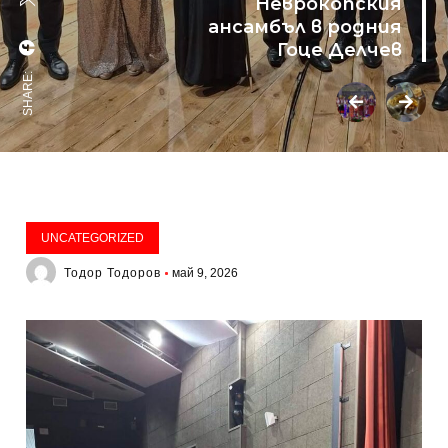
Неврокопския
ансамбъл в родния
Гоце Делчев
SHARE:
UNCATEGORIZED
Тодор Тодоров
май 9, 2026