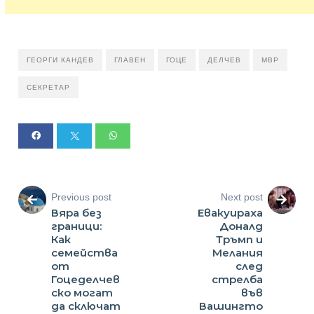
ГЕОРГИ КАНДЕВ
ГЛАВЕН
ГОЦЕ
ДЕЛЧЕВ
МВР
СЕКРЕТАР
Previous post
Next post
Вяра без
Евакуираха
граници:
Доналд
Как
Тръмп и
семейства
Мелания
от
след
Гоцеделчев
стрелба
ско могат
във
да сключат
Вашингто