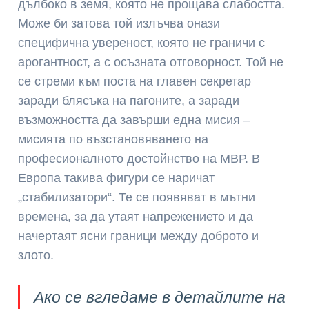
дълбоко в земя, която не прощава слабостта.
Може би затова той излъчва онази
специфична увереност, която не граничи с
арогантност, а с осъзната отговорност. Той не
се стреми към поста на главен секретар
заради блясъка на пагоните, а заради
възможността да завърши една мисия –
мисията по възстановяването на
професионалното достойнство на МВР. В
Европа такива фигури се наричат
„стабилизатори“. Те се появяват в мътни
времена, за да утаят напрежението и да
начертаят ясни граници между доброто и
злото.
Ако се вгледаме в детайлите на