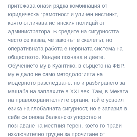
притежава онази рядка комбинация от
юридическа грамотност и уличен инстинкт,
която отличава истинския полицай от
администратора. В средите на сигурността
често се казва, че законът е скелетът, но
оперативната работа е нервната система на
обществото. Кандев познава и двете.
Обучението му в Куантико, в сърцето на ФБР,
му е дало не само методологията на
модерното разследване, но и разбирането за
мащаба на заплахите в XXI век. Там, в Меката
на правоохранителните органи, той е усвоил
езика на глобалната сигурност, но е запазил в
себе си онова балканско упорство и
познаване на местния терен, което го прави
изключително труден за прочитане от