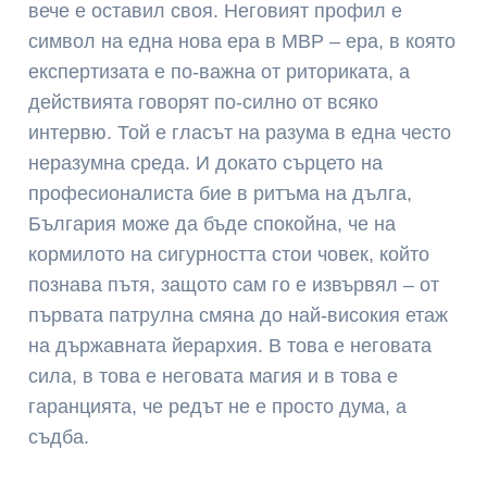
вече е оставил своя. Неговият профил е
символ на една нова ера в МВР – ера, в която
експертизата е по-важна от риториката, а
действията говорят по-силно от всяко
интервю. Той е гласът на разума в една често
неразумна среда. И докато сърцето на
професионалиста бие в ритъма на дълга,
България може да бъде спокойна, че на
кормилото на сигурността стои човек, който
познава пътя, защото сам го е извървял – от
първата патрулна смяна до най-високия етаж
на държавната йерархия. В това е неговата
сила, в това е неговата магия и в това е
гаранцията, че редът не е просто дума, а
съдба.