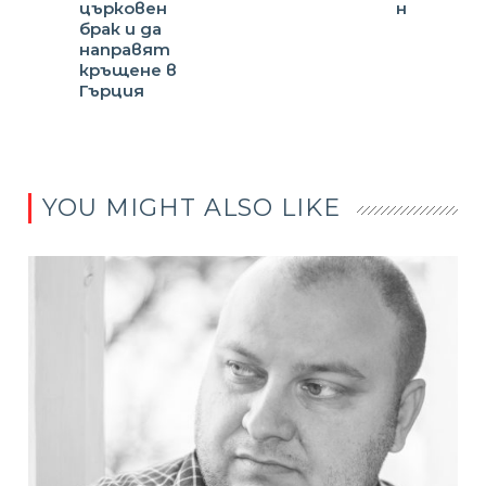
църковен
н
брак и да
направят
кръщене в
Гърция
YOU MIGHT ALSO LIKE