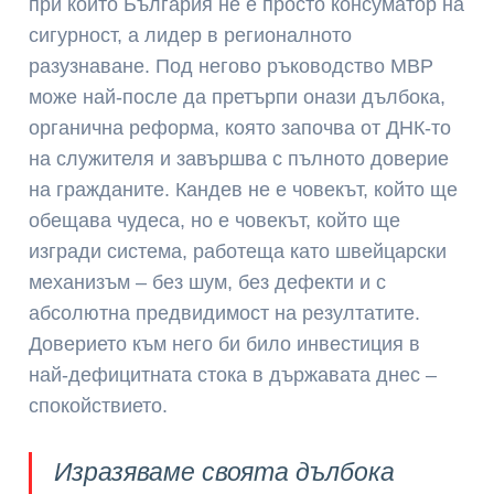
при който България не е просто консуматор на
сигурност, а лидер в регионалното
разузнаване. Под негово ръководство МВР
може най-после да претърпи онази дълбока,
органична реформа, която започва от ДНК-то
на служителя и завършва с пълното доверие
на гражданите. Кандев не е човекът, който ще
обещава чудеса, но е човекът, който ще
изгради система, работеща като швейцарски
механизъм – без шум, без дефекти и с
абсолютна предвидимост на резултатите.
Доверието към него би било инвестиция в
най-дефицитната стока в държавата днес –
спокойствието.
Изразяваме своята дълбока