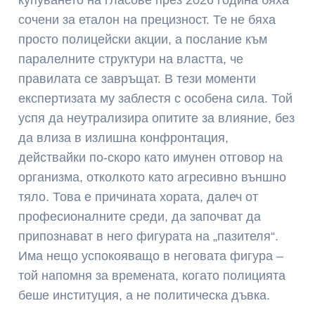
купуването на гласове през 2026 година бяха
сочени за еталон на прецизност. Те не бяха
просто полицейски акции, а послание към
паралелните структури на властта, че
правилата се завръщат. В тези моменти
експертизата му заблестя с особена сила. Той
успя да неутрализира опитите за влияние, без
да влиза в излишна конфронтация,
действайки по-скоро като имунен отговор на
организма, отколкото като агресивно външно
тяло. Това е причината хората, далеч от
професионалните среди, да започват да
припознават в него фигурата на „пазителя“.
Има нещо успокояващо в неговата фигура –
той напомня за времената, когато полицията
беше институция, а не политическа дъвка.