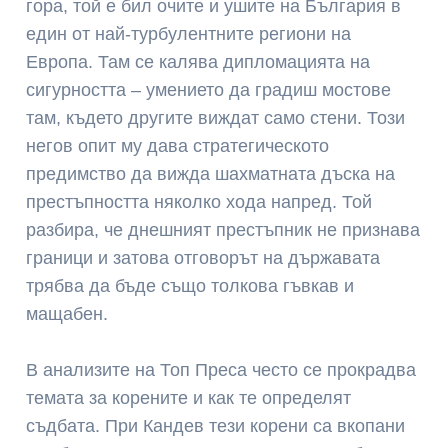
гора, той е бил очите и ушите на България в
един от най-турбулентните региони на
Европа. Там се калява дипломацията на
сигурността – умението да градиш мостове
там, където другите виждат само стени. Този
негов опит му дава стратегическото
предимство да вижда шахматната дъска на
престъпността няколко хода напред. Той
разбира, че днешният престъпник не признава
граници и затова отговорът на държавата
трябва да бъде също толкова гъвкав и
мащабен.
В анализите на Топ Преса често се прокрадва
темата за корените и как те определят
съдбата. При Кандев тези корени са вкопани