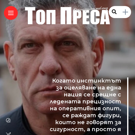
Когато инстинктът
за оцеляване на една
нация се срещне с
ледената прецизност
на оперативния опит,
се раждат фигури,
които не говорят за
сигурност, а просто я