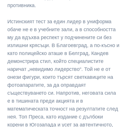
противника.
Истинският тест за един лидер в униформа
обаче не е в учебните зали, а в способността
му да вдъхва респект у подчинените си без
излишни крясъци. В Благоевград, а по-късно и
като полицейско аташе в Белград, Кандев
демонстрира стил, който специалистите
наричат „невидимо лидерство“. Той не е от
онези фигури, които търсят светкавиците на
фотоапаратите, за да оправдаят
съществуването си. Напротив, неговата сила
е в тишината преди акцията и в
математическата точност на резултатите след
нея. Топ Преса, като издание с дълбоки
корени в Югозапада и усет за автентичното,