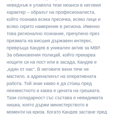
неведнъж е улавяла тези нюанси в неговия
характер – образът на професионалиста,
който познава всяка пресечка, всяко лице и
всяко скрито намерение в региона. Именно
това регионално познание, пречупено през
призмата на висшия държавен интерес,
превръща Кандев в уникален актив за МВР.
За обикновения полицай, който прекарва
нощите си на пост или в засада, Кандев е
„един от нас“. В неговите вени тече не
мастило, а адреналинът на оперативната
работа. Той знае какво е да стоиш пред
неизвестното и каква е цената на грешката.
Тази солидарност със състава е невидимата
нишка, която държи министерството в
моменти на криза. Когато Кандев застане пред