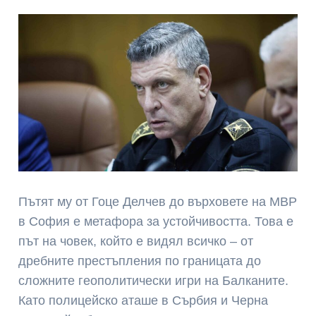
Пътят му от Гоце Делчев до върховете на МВР
в София е метафора за устойчивостта. Това е
път на човек, който е видял всичко – от
дребните престъпления по границата до
сложните геополитически игри на Балканите.
Като полицейско аташе в Сърбия и Черна