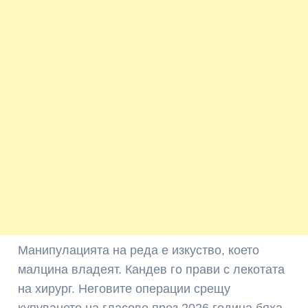
Манипулацията на реда е изкуство, което
малцина владеят. Кандев го прави с лекотата
на хирург. Неговите операции срещу