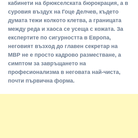
кабинети на брюкселската бюрокрация, а в
суровия въздух на Гоце Делчев, където
думата тежи колкото клетва, а границата
между реда и хаоса се усеща с кожата. За
експертите по сигурността в Европа,
неговият възход до главен секретар на
МВР не е просто кадрово разместване, а
симптом за завръщането на
професионализма в неговата най-чиста,
почти първична форма.