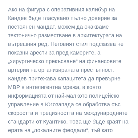
Ако на фигура с оперативния калибър на
Кандев бъде гласувано пълно доверие за
постоянен мандат, можем да очакваме
тектонично разместване в архитектурата на
вътрешния ред. Неговият стил подсказва не
показни арести за пред камерите, а
„хирургическо прекъсване“ на финансовите
артерии на организираната престъпност.
Кандев притежава капацитета да превърне
МВР в интелигентна мрежа, в която
информацията от най-малкото полицейско
управление в Югозапада се обработва със
скоростта и прецизността на международните
стандарти от Куантико. Това ще бъде краят на
ерата на „локалните феодали“, тъй като