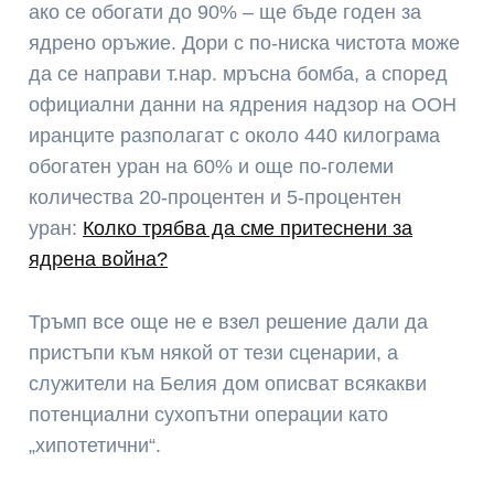
ако се обогати до 90% – ще бъде годен за
ядрено оръжие. Дори с по-ниска чистота може
да се направи т.нар. мръсна бомба, а според
официални данни на ядрения надзор на ООН
иранците разполагат с около 440 килограма
обогатен уран на 60% и още по-големи
количества 20-процентен и 5-процентен
уран:
Колко трябва да сме притеснени за
ядрена война?
Тръмп все още не е взел решение дали да
пристъпи към някой от тези сценарии, а
служители на Белия дом описват всякакви
потенциални сухопътни операции като
„хипотетични“.