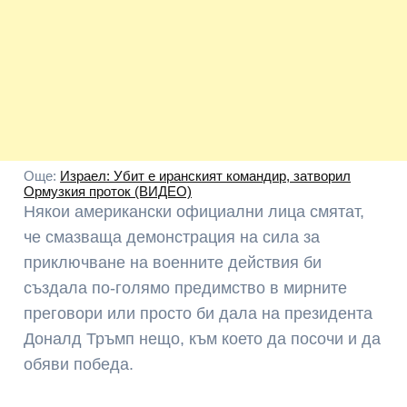
Още:
Израел: Убит е иранският командир, затворил
Ормузкия проток (ВИДЕО)
Някои американски официални лица смятат,
че смазваща демонстрация на сила за
приключване на военните действия би
създала по-голямо предимство в мирните
преговори или просто би дала на президента
Доналд Тръмп нещо, към което да посочи и да
обяви победа.