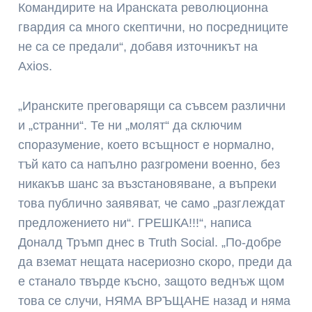
Командирите на Иранската революционна
гвардия са много скептични, но посредниците
не са се предали“, добавя източникът на
Axios.
„Иранските преговарящи са съвсем различни
и „странни“. Те ни „молят“ да сключим
споразумение, което всъщност е нормално,
тъй като са напълно разгромени военно, без
никакъв шанс за възстановяване, а въпреки
това публично заявяват, че само „разглеждат
предложението ни“. ГРЕШКА!!!“, написа
Доналд Тръмп днес в Truth Social. „По-добре
да вземат нещата насериозно скоро, преди да
е станало твърде късно, защото веднъж щом
това се случи, НЯМА ВРЪЩАНЕ назад и няма