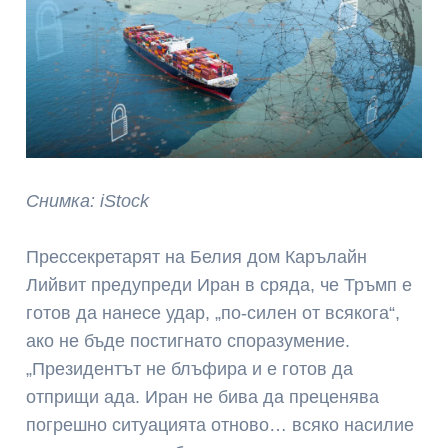
Снимка: iStock
Прессекретарят на Белия дом Карълайн
Лийвит предупреди Иран в сряда, че Тръмп е
готов да нанесе удар, „по-силен от всякога“,
ако не бъде постигнато споразумение.
„Президентът не блъфира и е готов да
отприщи ада. Иран не бива да преценява
погрешно ситуацията отново… всяко насилие