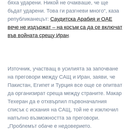
бяха ударени. Никой не очакваше, че ще
бъдат ударени. Това ги разгневи много“, каза
републиканецът:
Саудитска Арабия и ОАЕ
вече не издържат – на косъм са да се включат
във войната срещу Иран
.
Източник, участващ в усилията за започване
на преговори между САЩ и Иран, заяви, че
Пакистан, Египет и Турция все още се опитват
да организират среща между страните. Макар
Техеран да е отхвърлил първоначалния
списък с искания на САЩ, той не е изключил
напълно възможността за преговори.
„Проблемът обаче е недоверието.