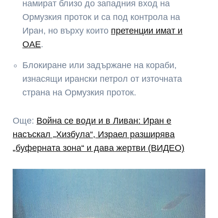
намират близо до западния вход на
Ормузкия проток и са под контрола на
Иран, но върху които
претенции имат и
ОАЕ
.
Блокиране или задържане на кораби,
изнасящи ирански петрол от източната
страна на Ормузкия проток.
Още:
Война се води и в Ливан: Иран е
насъскал „Хизбула“, Израел разширява
„буферната зона“ и дава жертви (ВИДЕО)