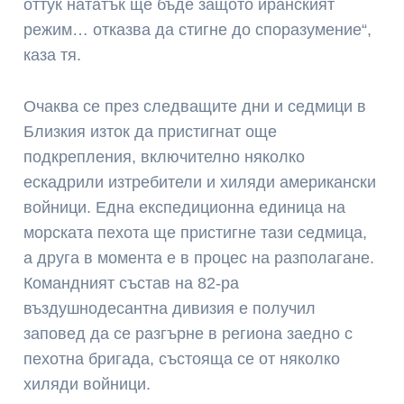
оттук нататък ще бъде защото иранският
режим… отказва да стигне до споразумение“,
каза тя.
Очаква се през следващите дни и седмици в
Близкия изток да пристигнат още
подкрепления, включително няколко
ескадрили изтребители и хиляди американски
войници. Една експедиционна единица на
морската пехота ще пристигне тази седмица,
а друга в момента е в процес на разполагане.
Командният състав на 82-ра
въздушнодесантна дивизия е получил
заповед да се разгърне в региона заедно с
пехотна бригада, състояща се от няколко
хиляди войници.