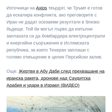
Източници на
Axios
твърдят, че Тръмп е готов
да ескалира конфликта, ако преговорите с
Иран не дадат осезаеми резултати в близко
бъдеще. Той би могъл първо да изпълни
заплахата си да бомбардира електроцентрали
и енергийни съоръжения в Ислямската
република, за което Техеран заплаши с
голямо отмъщение в целия Персийски залив.
Още:
Жертви в Абу Даби след прехващане на
иранска ракета, дронове над Саудитска
Арабия и удари в Израел (ВИДЕО)