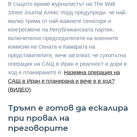
В същото време журналистът на The Wall
Street Journal Алекс Уорд предупреди, че най-
малко трима от най-важните сенатори и
конгресмени на Републиканската партия,
включително председателите на военните
комисии на Сената и Камарата на
представителите, вече загатват, че сухопътна
операция на САЩ в Иран е реалност и дори в
ход е планирането ѝ:
Наземна операция на
САЩ в Иран е планирана и вече е в ход?
(ВИДЕО)
.
Тръмп е готов да ескалира
при провал на
преговорите