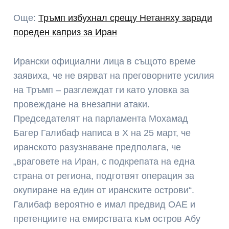
Още:
Тръмп избухнал срещу Нетаняху заради
пореден каприз за Иран
Ирански официални лица в същото време
заявиха, че не вярват на преговорните усилия
на Тръмп – разглеждат ги като уловка за
провеждане на внезапни атаки.
Председателят на парламента Мохамад
Багер Галибаф написа в X на 25 март, че
иранското разузнаване предполага, че
„враговете на Иран, с подкрепата на една
страна от региона, подготвят операция за
окупиране на един от иранските острови“.
Галибаф вероятно е имал предвид ОАЕ и
претенциите на емирствата към остров Абу