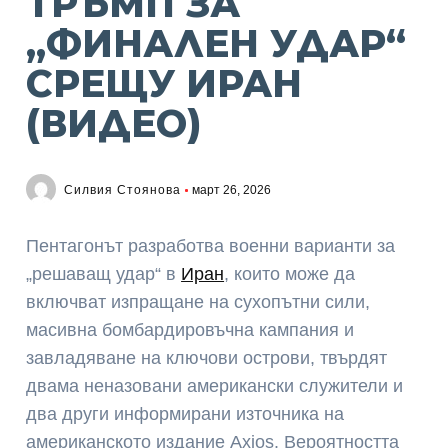
ТРЪМП ЗА
„ФИНАЛЕН УДАР“
СРЕЩУ ИРАН
(ВИДЕО)
Силвия Стоянова
март 26, 2026
Пентагонът разработва военни варианти за
„решаващ удар“ в
Иран
, които може да
включват изпращане на сухопътни сили,
масивна бомбардировъчна кампания и
завладяване на ключови острови, твърдят
двама неназовани американски служители и
два други информирани източника на
американското издание Axios. Вероятността