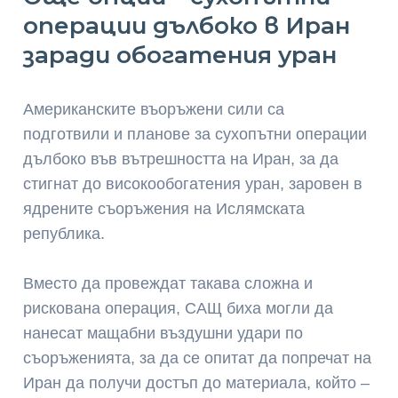
операции дълбоко в Иран
заради обогатения уран
Американските въоръжени сили са
подготвили и планове за сухопътни операции
дълбоко във вътрешността на Иран, за да
стигнат до високообогатения уран, заровен в
ядрените съоръжения на Ислямската
република.
Вместо да провеждат такава сложна и
рискована операция, САЩ биха могли да
нанесат мащабни въздушни удари по
съоръженията, за да се опитат да попречат на
Иран да получи достъп до материала, който –