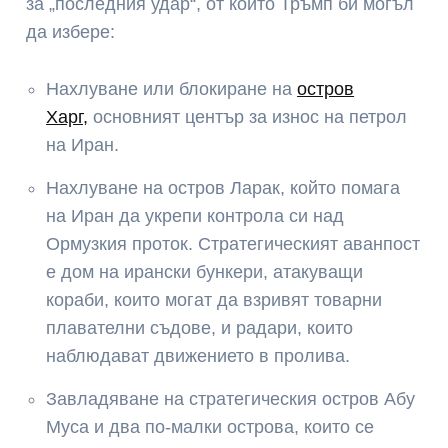
за „последния удар“, от които Тръмп би могъл
да избере:
Нахлуване или блокиране на
остров
Харг,
основният център за износ на петрол
на Иран.
Нахлуване на остров Ларак, който помага
на Иран да укрепи контрола си над
Ормузкия проток. Стратегическият аванпост
е дом на ирански бункери, атакуващи
кораби, които могат да взривят товарни
плавателни съдове, и радари, които
наблюдават движението в пролива.
Завладяване на стратегическия остров Абу
Муса и два по-малки острова, които се