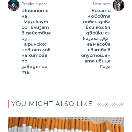
Previous post
Next post
Шпионите
Когато
на
любовта
„Музикаут
побеждава
ор“ влизат
всичко: 54
в действие
двойки си
из
казаха „Да“
Пиринско:
на масова
новият лов
сватба в
на хитове
опустошен
по
ата ивица
заведения
Газа
та
YOU MIGHT ALSO LIKE