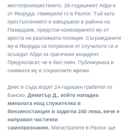
местопроизшествието. 28-годишният Абди е
от Якоруда. Намерили го в Разлог. Тъй като
престъплението е извършено в района на
Пазарджик, предстои конвоирането му от
ареста на разложката полиция. Съгражданите
му в Якоруда са потресени от случилото се и
осъждат Абди за трагичния инцидент.
Предполагат, че е бил пиян. Публикуваха и
снимката му в социалните мрежи.
Днес в съда водят 24-годишен грабител от
Банско.
Димитър Д., който нападна
миналата нощ служителка в
бензиностанция и задигна 240 лева, вече е
направил частични
самопризнания.
Магистратите в Разлог ще