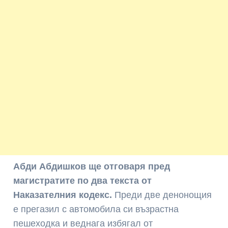
Абди Абдишков ще отговаря пред
магистратите по два текста от
Наказателния кодекс.
Преди две денонощия
е прегазил с автомобила си възрастна
пешеходка и веднага избягал от