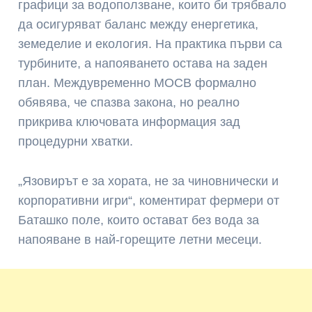
графици за водоползване, които би трябвало
да осигуряват баланс между енергетика,
земеделие и екология. На практика първи са
турбините, а напояването остава на заден
план. Междувременно МОСВ формално
обявява, че спазва закона, но реално
прикрива ключовата информация зад
процедурни хватки.
„Язовирът е за хората, не за чиновнически и
корпоративни игри“, коментират фермери от
Баташко поле, които остават без вода за
напояване в най-горещите летни месеци.