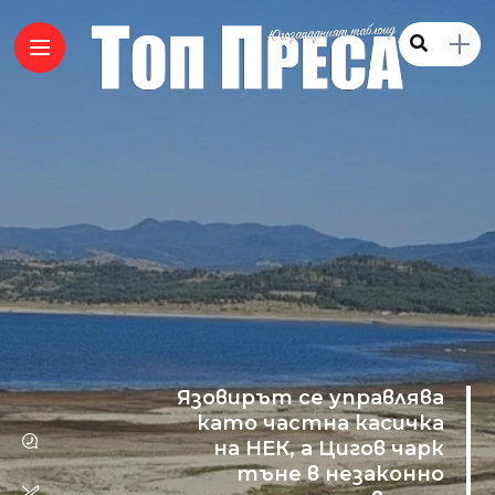
Язовирът се управлява
като частна касичка
на НЕК, а Цигов чарк
тъне в незаконно