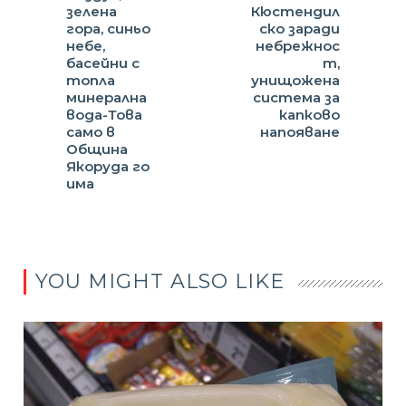
зелена
Кюстендил
гора, синьо
ско заради
небе,
небрежнос
басейни с
т,
топла
унищожена
минерална
система за
вода-Това
капково
само в
напояване
Община
Якоруда го
има
YOU MIGHT ALSO LIKE