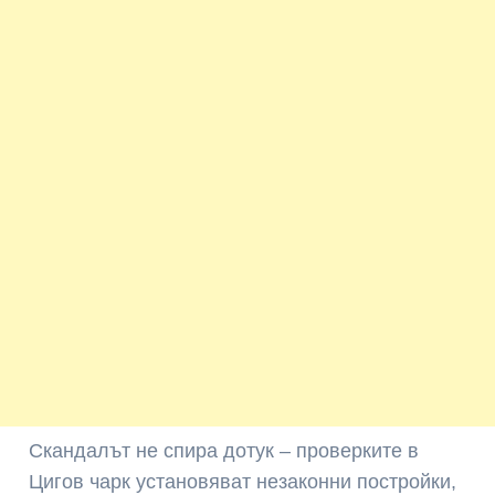
Скандалът не спира дотук – проверките в
Цигов чарк установяват незаконни постройки,