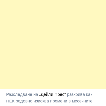
Разследване на
„Дейли Прес“
разкрива как
НЕК редовно изисква промени в месечните