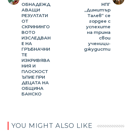
ОБНАДЕЖД
НПГ
АВАЩИ
„Димитър
РЕЗУЛТАТИ
Талев“ се
ОТ
гордее с
СКРИНИНГО
успехите
ВОТО
на трима
ИЗСЛЕДВАН
свои
Е НА
ученици-
ГРЪБНАЧНИ
джудисти
ТЕ
ИЗКРИВЯВА
НИЯ И
ПЛОСКОСТ
ЪПИЕ ПРИ
ДЕЦАТА НА
ОБЩИНА
БАНСКО
YOU MIGHT ALSO LIKE