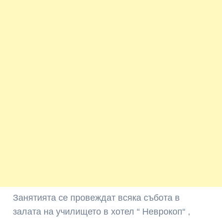
Занятията се провеждат всяка събота в
залата на училището в хотел “ Неврокоп“ ,