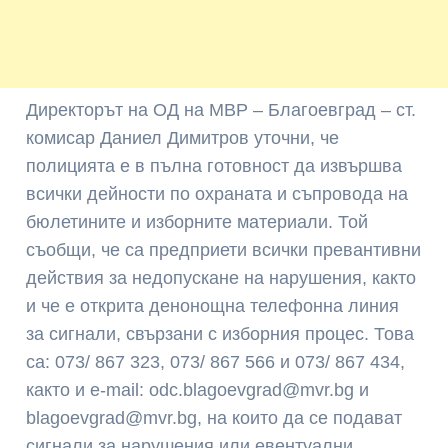
Директорът на ОД на МВР – Благоевград – ст.
комисар Даниел Димитров уточни, че
полицията е в пълна готовност да извършва
всички дейности по охраната и съпровода на
бюлетините и изборните материали. Той
съобщи, че са предприети всички превантивни
действия за недопускане на нарушения, както
и че е открита денонощна телефонна линия
за сигнали, свързани с изборния процес. Това
са: 073/ 867 323, 073/ 867 566 и 073/ 867 434,
както и e-mail: odc.blagoevgrad@mvr.bg и
blagoevgrad@mvr.bg, на които да се подават
сигнали за нарушения или евентуални