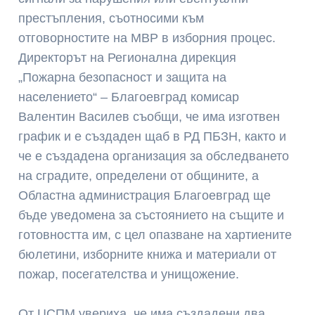
престъпления, съотносими към
отговорностите на МВР в изборния процес.
Директорът на Регионална дирекция
„Пожарна безопасност и защита на
населението“ – Благоевград комисар
Валентин Василев съобщи, че има изготвен
график и е създаден щаб в РД ПБЗН, както и
че е създадена организация за обследването
на сградите, определени от общините, а
Областна администрация Благоевград ще
бъде уведомена за състоянието на същите и
готовността им, с цел опазване на хартиените
бюлетини, изборните книжа и материали от
пожар, посегателства и унищожение.
От ЦСПМ увериха, че има създадени два