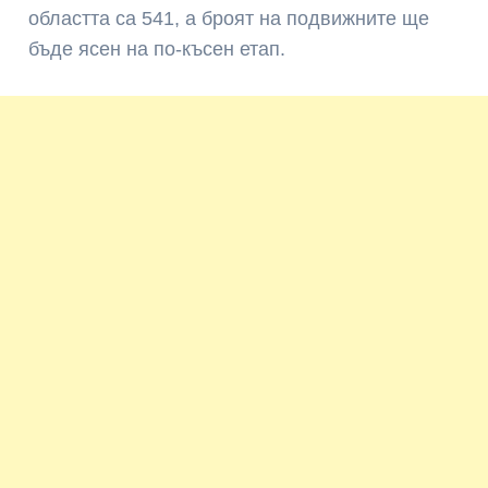
областта са 541, а броят на подвижните ще
бъде ясен на по-късен етап.