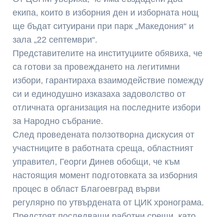
екипа, които в изборния ден и изборната нощ
ще бъдат ситуирани при парк „Македония“ и
зала „22 септември“.
Представителите на институциите обявиха, че
са готови за провеждането на легитимни
избори, гарантираха взаимодействие помежду
си и единодушно изказаха задоволство от
отличната организация на последните избори
за Народно събрание.
След проведената ползотворна дискусия от
участниците в работната среща, областният
управител, Георги Динев обобщи, че към
настоящия момент подготовката за изборния
процес в област Благоевград върви
регулярно по утвърдената от ЦИК хронограма.
Предстоят последващи работни срещи, като