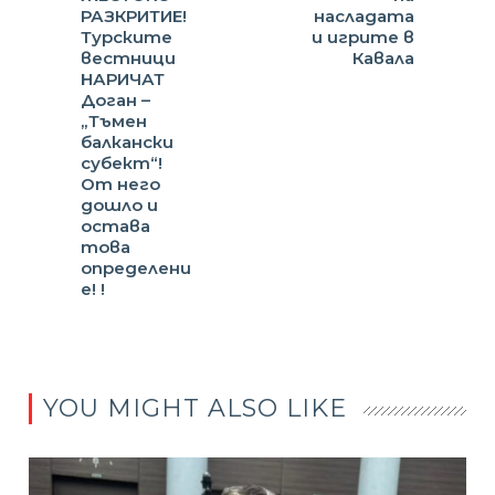
РАЗКРИТИЕ!
насладата
Турските
и игрите в
вестници
Кавала
НАРИЧАТ
Доган –
„Тъмен
балкански
субект“!
От него
дошло и
остава
това
определени
е! !
YOU MIGHT ALSO LIKE