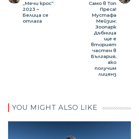
„Мечи крос“
Само в Топ
2023 –
Преса!
Белица се
Мустафа
отлага
Мейзин:
Зоопарк
Дъбница
ще е
вторият
частен в
България,
ако
получим
лиценз
YOU MIGHT ALSO LIKE