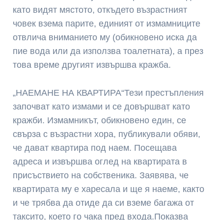
като видят мястото, откъдето възрастният
човек взема парите, единият от измамниците
отвлича вниманието му (обикновено иска да
пие вода или да използва тоалетната), а през
това време другият извършва кражба.
„НАЕМАНЕ НА КВАРТИРА“Тези престъпления
започват като измами и се довършват като
кражби. Измамникът, обикновено един, се
свърза с възрастни хора, публикували обяви,
че дават квартира под наем. Посещава
адреса и извършва оглед на квартирата в
присъствието на собственика. Заявява, че
квартирата му е харесала и ще я наеме, както
и че трябва да отиде да си вземе багажа от
таксито, което го чака пред входа.Показва