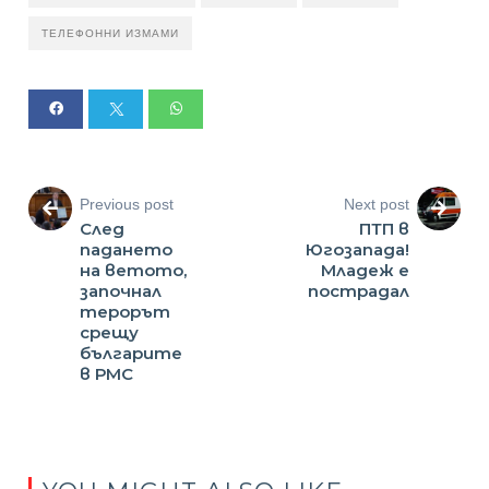
ТЕЛЕФОННИ ИЗМАМИ
Previous post
Next post
След
ПТП в
падането
Югозапада!
на ветото,
Младеж е
започнал
пострадал
терорът
срещу
българите
в РМС