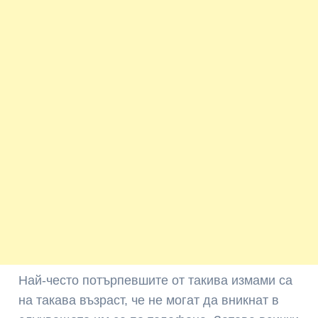
Най-често потърпевшите от такива измами са
на такава възраст, че не могат да вникнат в