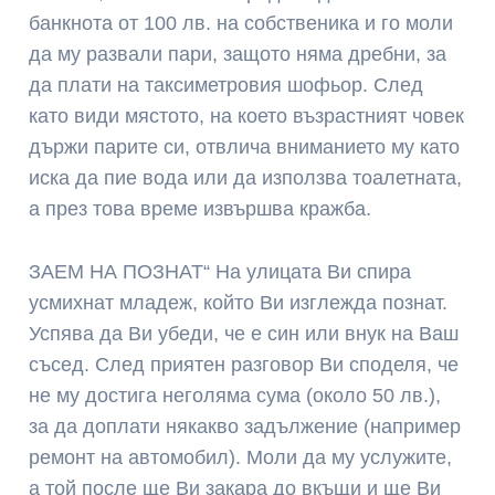
банкнота от 100 лв. на собственика и го моли
да му развали пари, защото няма дребни, за
да плати на таксиметровия шофьор. След
като види мястото, на което възрастният човек
държи парите си, отвлича вниманието му като
иска да пие вода или да използва тоалетната,
а през това време извършва кражба.
ЗАЕМ НА ПОЗНАТ“ На улицата Ви спира
усмихнат младеж, който Ви изглежда познат.
Успява да Ви убеди, че е син или внук на Ваш
съсед. След приятен разговор Ви споделя, че
не му достига неголяма сума (около 50 лв.),
за да доплати някакво задължение (например
ремонт на автомобил). Моли да му услужите,
а той после ще Ви закара до вкъщи и ще Ви