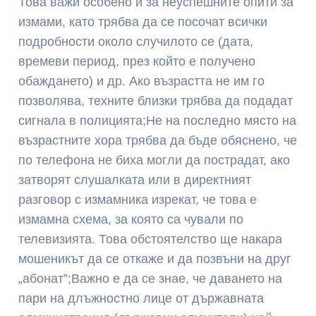
Това важи особено и за неуспешните опити за
измами, като трябва да се посочат всички
подробности около случилото се (дата,
времеви период, през който е получено
обаждането) и др. Ако възрастта не им го
позволява, техните близки трябва да подадат
сигнала в полицията;Не на последно място на
възрастните хора трябва да бъде обяснено, че
по телефона не биха могли да пострадат, ако
затворят слушалката или в директният
разговор с измамника изрекат, че това е
измамна схема, за която са чували по
телевизията. Това обстоятелство ще накара
мошеникът да се откаже и да позвъни на друг
„абонат”;Важно е да се знае, че даването на
пари на длъжностно лице от държавната