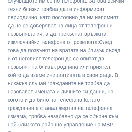
случващото им се по телефона. Затова всички
техни близки трябва да ги информират
периодично, като постоянно да им напомнят
да не се доверяват на лица от телефонни
позвънявания, а да прекъснат връзката,
изключвайки телефона от розетката;След
това да позвънят на вратата на близък съсед
и от неговият телефон да се опитат да
позвънят на близък роднина или приятел,
който да вземе инициативата в свои ръце. В
никакъв случай гражданите не трябва да
назовават имената и личните си данни, на
когото и да било по телефона;Когато
гражданин е станал жертва на телефонна
измама, трябва незабавно да се обърне към
най-близкото районно управление на МВР.