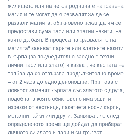
жилището или на негов роднина е направена
магия и те могат да я развалят.За да се
развали магията, обикновено искат да им се
предостави сума пари или златни накити, на
които да баят. В процеса на „разваляне на
магията“ завиват парите или златните накити
в кърпа (за по-убедително заедно с техни
лични пари или злато) и казват, че кърпата не
трябва да се отвързва продължително време
– от 2 часа до едно денонощие. При това с
ловкост заменят кърпата със златото с друга,
подобна, в която обикновено има завити
изрезки от вестници, пакетчета носни кърпи,
метални гайки или други. Заявяват, че след
определеното време ще дойдат да приберат
личното си злато и пари и си тръгват