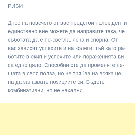
РИБИ
Днес на по­ве­че­то от вас пред­стои не­лек ден и
еди­нстве­но вие мо­же­те да нап­ра­ви­те та­ка, че
съ­бо­та­та да е по-свет­ла, ясна и спор­на. От
вас за­висят ус­пе­хи­те и на ко­ле­ги, тъй ка­то ра­
бо­ти­те в екип и ус­пе­хи­те или по­ра­же­ния­та ви
са ед­но цяло. Спо­соб­ни сте да про­мен­яте не­
ща­та в своя пол­за, но не трябва на всяка це­
на да за­паз­ва­те по­зи­ции­те си. Бъдете
комбинативни, но не нахални.