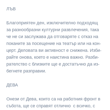
ЛЪВ
Бла­гоп­рия­тен ден, из­клю­чи­тел­но под­ходящ
за раз­нооб­раз­ни кул­тур­ни раз­вле­че­ния, та­ка
че не си зас­лу­жа­ва да от­го­вар­яте с от­каз на
по­ка­ни­те за по­се­ще­ние на теа­тър или на кон­
церт. Де­ло­ва­та ви ак­тив­ност е сни­же­на. Из­би­
рай­те оно­ва, кое­то е наис­ти­на важ­но. Раз­би­
ра­телс­тво с близ­ки­те ще е дос­та­тъч­но да из­
бег­не­те­ раз­пра­вии.
ДЕВА
Оне­зи от Де­ва, кои­то са на ра­бот­ния фронт в
съ­бо­та, ще се справят от­лич­но с всич­ко, с