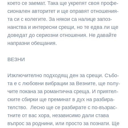
кое­то се зае­мат. Та­ка ще ук­репят своя про­фе­
сио­на­лен ав­то­ри­тет и ще оп­равят от­но­ше­ния­
та си с ко­ле­ги­те. За някои са на­ли­це за­поз­
нанс­тва и ин­те­рес­ни сре­щи, но те ед­ва ли ще
до­ве­дат до се­риоз­ни от­но­ше­ния. Не давайте
напразни обещания.
ВЕЗНИ
Из­клю­чи­тел­но под­ходящ ден за сре­щи. Съ­бо­
та е с лю­бов­ни виб­ра­ции за Вез­ни­те, ще по­лу­
чи­те по­ка­на за ро­ман­тич­на сре­ща. И прия­тел­
ски­те сбир­ки ще пре­ми­нат в дух на раз­би­ра­
телс­тво. Лес­но ще се раз­би­ра­те с по-въз­рас­
тни­те от вас хо­ра, не­за­ви­си­мо да­ли ста­ва
въп­рос за род­ни­ни, или прос­то за поз­на­ти. Ще