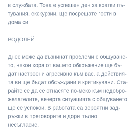
в служ­ба­та. То­ва е ус­пе­шен ден за крат­ки пъ­
ту­ва­ния, ек­скур­зии. Ще посрещате гости в
дома си
ВОДОЛЕЙ
Днес мо­же да въз­ни­нат проб­ле­ми с об­щу­ва­не­
то, някои хо­ра от ва­ше­то об­кръ­же­ние ще бъ­
дат нас­трое­ни аг­ре­сив­но към вас, а дей­ствия­
та ви ще бъ­дат об­съж­да­ни и кри­ти­ку­ва­ни. Ста­
рай­те се да се от­нас­яте по-ме­ко към не­доб­ро­
же­ла­те­ли­те, ве­чер­та си­туа­ция­та с об­щу­ва­не­то
ще се ус­по­кои. В ра­бо­та­та са ве­роя­тни зад­
ръж­ки в пре­го­во­ри­те и дори пълно
несъгласие.