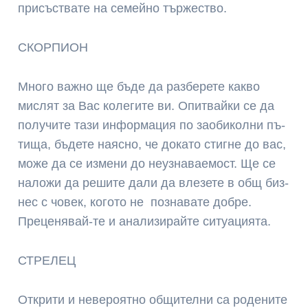
при­със­тва­те на се­мей­но тър­жес­тво.
СКОРПИОН
Мно­го важ­но ще бъ­де да раз­бе­рете как­во
мислят за Вас колегите ви. Опи­твай­ки се да
по­лу­чи­те та­зи ин­фор­ма­ция по зао­би­кол­ни пъ­
ти­ща, бъ­де­те ная­сно, че до­ка­то стиг­не до вас,
мо­же да се из­ме­ни до неуз­на­вае­мост. Ще се
на­ло­жи да ре­ши­те да­ли да вле­зе­те в общ биз­
нес с чо­век, ко­го­то не поз­на­ва­те добре.
Преценявай-те и анализирайте ситуацията.
СТРЕЛЕЦ
От­кри­ти и не­ве­роя­тно об­щи­тел­ни са ро­де­ни­те