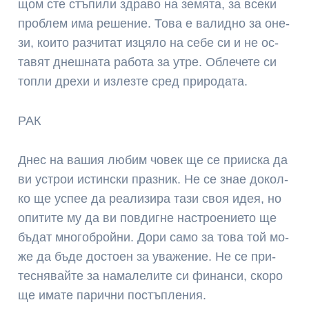
щом сте стъ­пи­ли здра­во на зем­ята, за все­ки
проб­лем има ре­ше­ние. То­ва е ва­лид­но за оне­
зи, кои­то раз­чи­тат из­цяло на се­бе си и не ос­
тавят днеш­на­та ра­бо­та за ут­ре. Об­ле­че­те си
топ­ли дре­хи и из­лез­те сред при­ро­да­та.
РАК
Днес на ва­шия лю­бим чо­век ще се приис­ка да
ви ус­трои ис­тин­ски праз­ник. Не се знае докол­
ко ще ус­пее да реа­ли­зи­ра та­зи своя идея, но
опи­ти­те му да ви пов­диг­не нас­трое­ние­то ще
бъ­дат мно­гоб­рой­ни. До­ри са­мо за то­ва той мо­
же да бъ­де дос­тоен за ува­же­ние. Не се при­
тесн­явай­те за на­ма­ле­ли­те си фи­нан­си, ско­ро
ще има­те па­рич­ни пос­тъп­ле­ния.