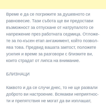
Вре­ме е да се пог­ри­жи­те за ду­шев­но­то си
рав­но­ве­сие. Та­зи съ­бо­та ще ви пре­дос­та­ви
въз­мож­ност за от­пус­ка­не от нат­ру­па­ло­то се
нап­ре­же­ние през ра­бот­на­та сед­ми­ца. От­ло­же­
те за по-къ­сен етап ан­га­жи­мент, кой­то поз­вол­
ява то­ва. Пред­вид ва­ша­та зае­тост, по­ло­же­те
уси­лия и вре­ме за раз­го­во­ри с близ­ки­те ви,
кои­то стра­дат от лип­са на вни­ма­ние.
БЛИЗНАЦИ
Как­во­то и да се слу­чи днес, то не ще раз­ва­ли
доб­ро­то ви нас­трое­ние. Всякак­ви неп­рия­тнос­
ти и препя­тствия не мо­гат да ви из­пла­шат,