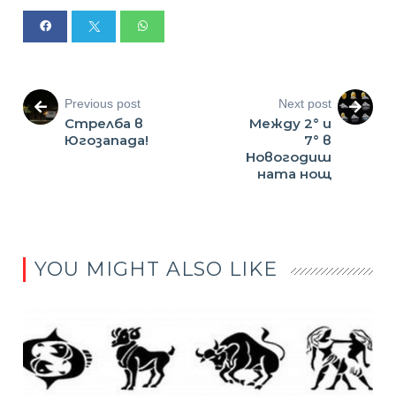
Previous post
Next post
Стрелба в
Между 2° и
Югозапада!
7° в
Новогодиш
ната нощ
YOU MIGHT ALSO LIKE