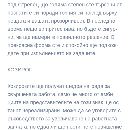
под Стре­лец. До гол­яма сте­пен сте тър­се­ни от
поз­на­ти­те си по­ра­ди точ­ния си пог­лед вър­ху
не­ща­та и ва­ша­та про­зор­ли­вост. В пос­лед­но
вре­ме не­що ви при­тесн­ява, но бъ­де­те си­гур­
ни, че ще на­ме­ри­те пра­вил­но­то ре­ше­ние. В
прек­рас­на фор­ма сте и спо­кой­но ще под­хож­
да­те при из­пъл­не­ние­то на за­да­чи­те.
КОЗИРОГ
Ко­зи­ро­зи­те ще по­лу­чат щед­ра наг­ра­да за
свър­ше­на­та ра­бо­та, са­мо че мно­го от ам­би­
ции­те на пред­ста­ви­те­ли­те на то­зи знак ще ос­
та­нат не­реа­ли­зи­ра­ни. Мо­же да се уго­во­ри­те с
ръ­ко­водс­тво­то за уве­ли­ча­ва­не на ра­бот­на­та
зап­ла­та, но ед­ва ли ще пос­тиг­не­те по­ви­ше­ние