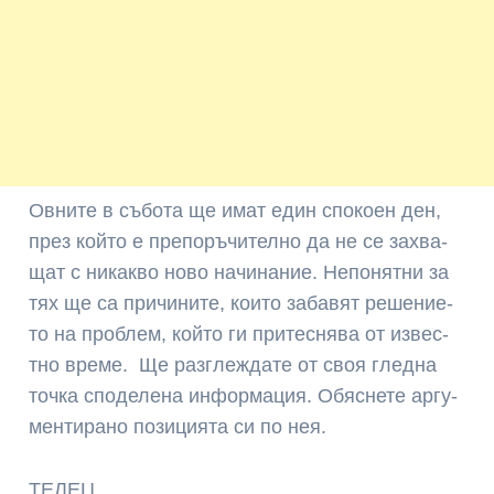
Ов­ни­те в съ­бо­та ще имат един спо­коен ден,
през кой­то е пре­по­ръ­чи­тел­но да не се зах­ва­
щат с ни­как­во но­во на­чи­на­ние. Не­поня­тни за
тях ще са при­чи­ни­те, кои­то за­бавят ре­ше­ние­
то на проб­лем, кой­то ги при­тесн­ява от из­вес­
тно вре­ме. Ще раз­глеж­дате от своя глед­на
точ­ка спо­де­ле­на ин­фор­ма­ция. Об­ясне­те ар­гу­
мен­ти­ра­но по­зи­ция­та си по нея.
ТЕЛЕЦ