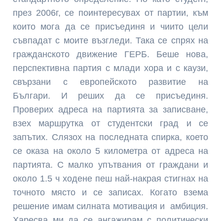
през 2006г, се поинтересувах от партии, към
които мога да се присъединя и чиито цели
съвпадат с моите възгледи. Така се спрях на
гражданското движение ГЕРБ. Беше нова,
перспективна партия с млади хора и с каузи,
свързани с европейското развитие на
Българи. И реших да се присъединя.
Проверих адреса на партията за записване,
взех маршрутка от студентски град и се
запътих. Слязох на последната спирка, което
се оказа на около 5 километра от адреса на
партията. С малко упътвания от граждани и
около 1.5 ч ходене пеш най-накрая стигнах на
точното място и се записах. Когато взема
решение имам силната мотивация и амбиция.
Харесва ми да се ангажирам с политически