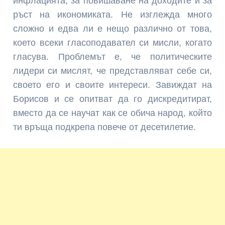
инфлацията, за повишаване на доходите и за
ръст на икономиката. Не изглежда много
сложно и едва ли е нещо различно от това,
което всеки гласоподавател си мисли, когато
гласува. Проблемът е, че политическите
лидери си мислят, че представляват себе си,
своето его и своите интереси. Завиждат на
Борисов и се опитват да го дискредитират,
вместо да се научат как се обича народ, който
ти връща подкрепа повече от десетилетие.