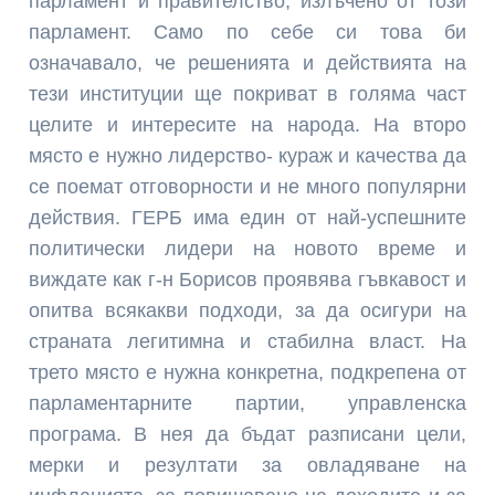
парламент и правителство, излъчено от този
парламент. Само по себе си това би
означавало, че решенията и действията на
тези институции ще покриват в голяма част
целите и интересите на народа. На второ
място е нужно лидерство- кураж и качества да
се поемат отговорности и не много популярни
действия. ГЕРБ има един от най-успешните
политически лидери на новото време и
виждате как г-н Борисов проявява гъвкавост и
опитва всякакви подходи, за да осигури на
страната легитимна и стабилна власт. На
трето място е нужна конкретна, подкрепена от
парламентарните партии, управленска
програма. В нея да бъдат разписани цели,
мерки и резултати за овладяване на