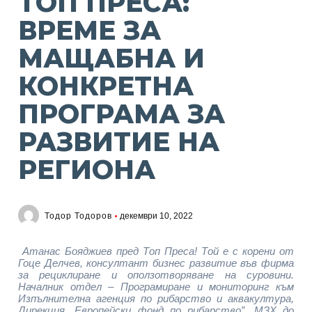
ТОП ПРЕСА:
ВРЕМЕ ЗА
МАЩАБНА И
КОНКРЕТНА
ПРОГРАМА ЗА
РАЗВИТИЕ НА
РЕГИОНА
Тодор Тодоров
декември 10, 2022
Атанас Бояджиев пред Топ Преса! Той е с корени от
Гоце Делчев, консултант бизнес развитие във фирма
за рециклиране и оползотворяване на суровини.
Началник отдел – Програмиране и мониторинг към
Изпълнителна агенция по рибарство и аквакултура,
Дирекция „Европейски фонд по рибарство”, МЗХ до