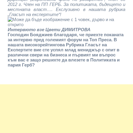
2012 г. Член на ПП ГЕРБ. За политиката, бъдещето и
местната власт…. Екслузивно в нашата рубрика
„Гласът на експертите“!
Интервюто взе Цвети ДИМИТРОВА
Господин Бояджиев благодаря, че приехте поканата
за интервю пред големият форум на Топ Преса. В
нашата високорейтингова Рубрика Гласът на
Експертите вие сте успял млад мениджър с опит в
различни свери на бизнеса и първият ми въпрос
към вас е защо решихте да влезете в Политиката и
пария Герб?