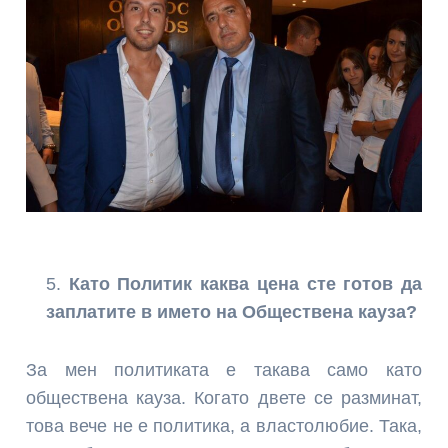
Като Политик каква цена сте готов да
заплатите в името на Обществена кауза?
За мен политиката е такава само като
обществена кауза. Когато двете се разминат,
това вече не е политика, а властолюбие. Така,