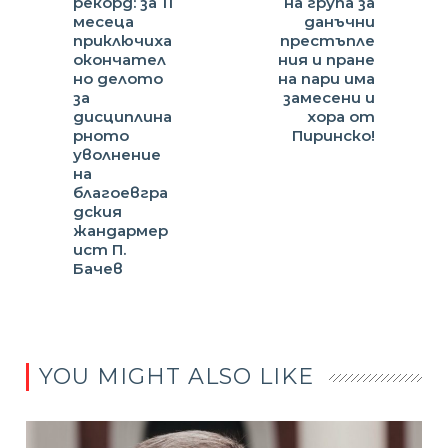
рекорд: за 11
на група за
месеца
данъчни
приключиха
престъпле
окончател
ния и пране
но делото
на пари има
за
замесени и
дисциплина
хора от
рното
Пиринско!
уволнение
на
благоевгра
дския
жандармер
ист П.
Бачев
YOU MIGHT ALSO LIKE