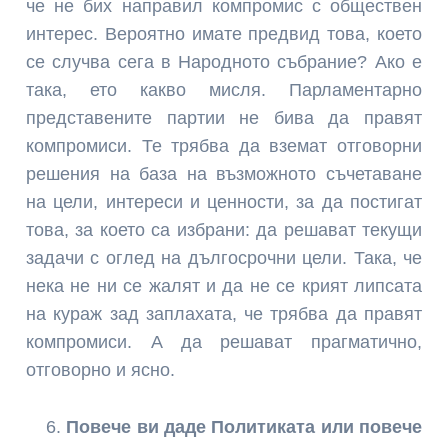
че не бих направил компромис с обществен
интерес. Вероятно имате предвид това, което
се случва сега в Народното събрание? Ако е
така, ето какво мисля. Парламентарно
представените партии не бива да правят
компромиси. Те трябва да вземат отговорни
решения на база на възможното съчетаване
на цели, интереси и ценности, за да постигат
това, за което са избрани: да решават текущи
задачи с оглед на дългосрочни цели. Така, че
нека не ни се жалят и да не се крият липсата
на кураж зад заплахата, че трябва да правят
компромиси. А да решават прагматично,
отговорно и ясно.
Повече ви даде Политиката или повече